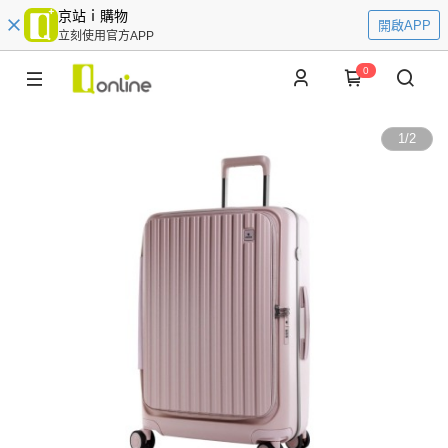
京站ｉ購物
開啟APP
立刻使用官方APP
0
1
/
2