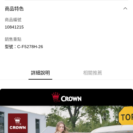
6 期 0 利率 每期
NT$1,277
21家銀行
商品特色
合作金庫商業銀行
第一商業銀行
LINE Pay
商品編號
華南商業銀行
彰化商業銀行
10841215
Apple Pay
上海商業儲蓄銀行
台北富邦商業銀行
國泰世華商業銀行
兆豐國際商業銀行
銷售重點
街口支付
臺灣中小企業銀行
台中商業銀行
型號：C-F5278H-26
匯豐（台灣）商業銀行
華泰商業銀行
悠遊付
聯邦商業銀行
遠東國際商業銀行
元大商業銀行
永豐商業銀行
Google Pay
玉山商業銀行
星展（台灣）商業銀行
詳細說明
相關推薦
台新國際商業銀行
中國信託商業銀行
全盈+PAY
台灣樂天信用卡公司
大哥付你分期
相關說明
【大哥付你分期使用說明】
AFTEE先享後付
1.本服務由台灣大哥大提供，台灣大哥大用戶可立即使用無須另外申請。
2.付款方式選擇「大哥付你分期」，訂單成立後會自動跳轉到大哥付的交易
相關說明
流程，驗證手機門號後，選擇欲分期的期數、繳款截止日，確認付款後即完
【關於「AFTEE先享後付」】
成交易。
ATM付款
AFTEE先享後付是「在收到商品之後才付款」的支付方式。 讓您購物簡單
3.實際核准額度、可分期數及費用金額請依後續交易確認頁面所載為準。
便利好安心！
4.訂單成立30分鐘內，如未前往確認交易或遇審核未通過，訂單將自動取