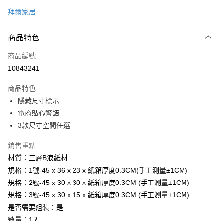
信用卡一次付款
拜爾家居
信用卡分期付款
6 期 0 利率 每期
NT$26
21家銀行
商品特色
合作金庫商業銀行
第一商業銀行
LINE Pay
商品編號
華南商業銀行
彰化商業銀行
10843241
Apple Pay
上海商業儲蓄銀行
台北富邦商業銀行
國泰世華商業銀行
兆豐國際商業銀行
商品特色
街口支付
臺灣中小企業銀行
台中商業銀行
隱藏尺寸標示
匯豐（台灣）商業銀行
華泰商業銀行
悠遊付
電商貼心警語
聯邦商業銀行
遠東國際商業銀行
元大商業銀行
永豐商業銀行
3款尺寸空間任選
Google Pay
玉山商業銀行
星展（台灣）商業銀行
台新國際商業銀行
中國信託商業銀行
全盈+PAY
銷售重點
台灣樂天信用卡公司
材質：三層B浪紙材
大哥付你分期
規格：1號-45 x 36 x 23 x 紙箱厚度0.3CM(手工測量±1CM)
相關說明
規格：2號-45 x 30 x 30 x 紙箱厚度0.3CM (手工測量±1CM)
【大哥付你分期使用說明】
AFTEE先享後付
規格：3號-45 x 30 x 15 x 紙箱厚度0.3CM (手工測量±1CM)
1.本服務由台灣大哥大提供，台灣大哥大用戶可立即使用無須另外申請。
2.付款方式選擇「大哥付你分期」，訂單成立後會自動跳轉到大哥付的交易
相關說明
是否需要組裝：是
流程，驗證手機門號後，選擇欲分期的期數、繳款截止日，確認付款後即完
【關於「AFTEE先享後付」】
數量：1入