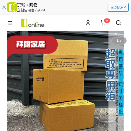
京站ｉ購物
開啟APP
立刻使用官方APP
0
1
/
7