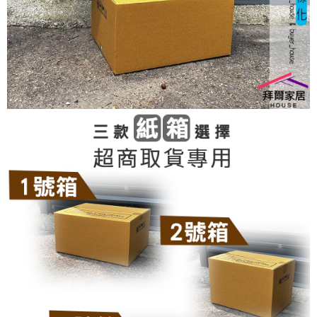
３．未成年的使用者請事先徵得法定代理人或監護人之同意方可使用
「AFTEE先享後付」，若未經同意申辦者引起之損失，本公司不負相關責
任。
４．使用「AFTEE先享後付」時，將依據個別帳號之用戶狀況，依本公司即
時審查核予不同之上限額度；若仍有額度不足之情形，本公司將視審查結果
請求用戶進行身份認證。
５．嚴禁一人註冊多個帳號或使用他人資訊註冊。若發現惡意使用之情形，
恩沛科技股份有限公司將有權停止該用戶之使用額度並採取法律行動。