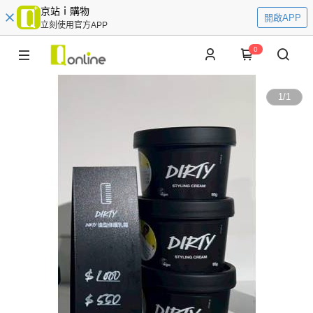
京站ｉ購物
開啟APP
立刻使用官方APP
0
1
/
1