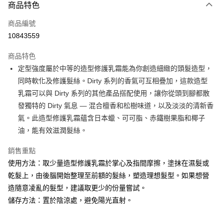
商品特色
Apple Pay
商品編號
街口支付
10843559
悠遊付
商品特色
Google Pay
定型強度屬於中等的造型修護乳霜能為你創造細緻的頭髮造型，
全盈+PAY
同時軟化及修護髮絲。Dirty 系列的香氣可互相疊加，這款造型
乳霜可以與 Dirty 系列的其他產品搭配使用，讓你從頭到腳都散
大哥付你分期
發獨特的 Dirty 氣息 — 混合檀香和松樹味道，以及淡淡的清新香
相關說明
氣。此造型修護乳霜蘊含日本蠟、可可脂、赤鐵樹果脂和椰子
【大哥付你分期使用說明】
AFTEE先享後付
1.本服務由台灣大哥大提供，台灣大哥大用戶可立即使用無須另外申請。
油，能有效滋潤髮絲。
2.付款方式選擇「大哥付你分期」，訂單成立後會自動跳轉到大哥付的交易
相關說明
流程，驗證手機門號後，選擇欲分期的期數、繳款截止日，確認付款後即完
銷售重點
【關於「AFTEE先享後付」】
成交易。
ATM付款
AFTEE先享後付是「在收到商品之後才付款」的支付方式。 讓您購物簡單
使用方法：取少量造型修護乳霜於掌心及指間摩擦，塗抹在濕髮或
3.實際核准額度、可分期數及費用金額請依後續交易確認頁面所載為準。
便利好安心！
4.訂單成立30分鐘內，如未前往確認交易或遇審核未通過，訂單將自動取
乾髮上，由後腦開始整理至前額的髮絲，塑造理想髮型。如果想營
１．簡單：不需註冊會員、不需綁卡、不需儲值。
運送方式
消。如遇「轉專審核」未通過狀況，表示未達大哥付你分期系統評分，恕無
２．便利：只要手機號碼，簡訊認證，即可結帳。
造隨意凌亂的髮型，建議取更少的份量嘗試。
法說明評估內容。
３．安心：先確認商品／服務後，再付款。
付款後全家取貨
儲存方法：置於陰涼處，避免陽光直射。
【繳款方式說明】
1.分期款項不併入電信帳單，「大哥付你分期」於每月結算日後寄送繳費提
每筆NT$70，滿NT$899(含以上)免運費
【「AFTEE先享後付」結帳流程】
醒簡訊。