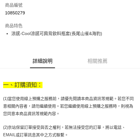
商品編號
街口支付
10850279
悠遊付
商品特色
Google Pay
涼感-Cool涼感可肩背飲料瓶套(長尾山雀&海豹)
全盈+PAY
大哥付你分期
相關說明
詳細說明
相關推薦
【大哥付你分期使用說明】
AFTEE先享後付
1.本服務由台灣大哥大提供，台灣大哥大用戶可立即使用無須另外申請。
2.付款方式選擇「大哥付你分期」，訂單成立後會自動跳轉到大哥付的交易
相關說明
流程，驗證手機門號後，選擇欲分期的期數、繳款截止日，確認付款後即完
一、訂購須知：
【關於「AFTEE先享後付」】
成交易。
ATM付款
AFTEE先享後付是「在收到商品之後才付款」的支付方式。 讓您購物簡單
3.實際核准額度、可分期數及費用金額請依後續交易確認頁面所載為準。
便利好安心！
(1)當您使用線上預購之服務前，請優先閱讀本商品資訊等規範。若您不同
4.訂單成立30分鐘內，如未前往確認交易或遇審核未通過，訂單將自動取
１．簡單：不需註冊會員、不需綁卡、不需儲值。
運送方式
消。如遇「轉專審核」未通過狀況，表示未達大哥付你分期系統評分，恕無
意相關內容者，請勿繼續使用。若您繼續使用線上預購之服務時，則視為
２．便利：只要手機號碼，簡訊認證，即可結帳。
法說明評估內容。
您同意本商品資訊等規範內容。
３．安心：先確認商品／服務後，再付款。
付款後全家取貨
【繳款方式說明】
1.分期款項不併入電信帳單，「大哥付你分期」於每月結算日後寄送繳費提
每筆NT$70，滿NT$1,000(含以上)免運費
【「AFTEE先享後付」結帳流程】
(2)京站保留訂單接受與否之權利，若無法接受您的訂單，將以電話、
醒簡訊。
１．於結帳方式選擇「AFTEE先享後付」後，將跳轉至「AFTEE先享後付」
2.透過簡訊連結打開帳單後，可選擇「超商條碼／台灣大直營門市／銀行轉
EMAIL或訂單訊息其中之方式聯繫。
付款後7-11取貨
結帳頁面，進行簡訊認證並確認金額後，即可完成結帳。
帳／街口支付／iPASS MONEY」等通路繳費。