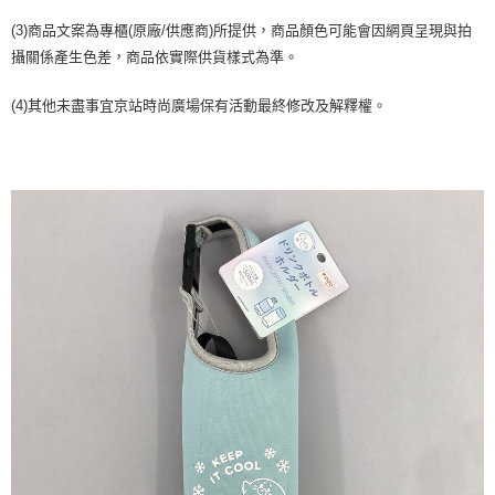
２．訂單成立數日內，您將收到繳費通知簡訊。
每筆NT$70，滿NT$1,000(含以上)免運費
３．收到繳費通知簡訊後14天內，點擊此簡訊中的連結，可透過四大超商／
(3)商品文案為專櫃(原廠/供應商)所提供，商品顏色可能會因網頁呈現與拍
【注意事項】
ATM／網路銀行／等多元方式進行付款，方視為交易完成。
宅配
攝關係產生色差，商品依實際供貨樣式為準。
1.本服務係由「台灣大哥大股份有限公司」（以下簡稱本公司）所提供，讓
※ 請注意：結帳手續完成當下不需立刻繳費，但若您需要取消訂單，請聯絡
用戶於交易時，得透過本服務購買商品或服務，並由商店將買賣／分期付款
每筆NT$100，滿NT$1,200(含以上)免運費
購買商品的店家。未經商家同意取消之訂單仍視為有效，需透過AFTEE先享
買賣價金債權讓與本公司後，依約使用本公司帳單繳交帳款。
(4)其他未盡事宜京站時尚廣場保有活動最終修改及解釋權。
後付繳納相關費用。
2.基於同意付款使用「大哥付你分期」之契約關係目的，商店將以您的個人
京站台北店客服中心(1F星巴克旁) 即日起不提供京站紙袋，取件時
※ 交易是否成功請以「AFTEE先享後付 」之結帳頁面顯示為準，若有關於
資料（包含姓名、電話或地址）提供予台灣大哥大進項蒐集、處理及利用，
是否繳費成功／繳費後需取消欲退款等相關疑問，請聯繫「AFTEE先享後付
請自備購物袋，若需購買紙袋可現場詢問
由本公司與您本人進行分期帳單所需資料之確認、核對及更正。
客戶支援中心」
https://netprotections.freshdesk.com/support/home
3.完整用戶服務條款，請詳閱以下連結：
https://oppay.tw/userRule
免運費
【注意事項】
１．透過由恩沛科技股份有限公司提供之「AFTEE先享後付」服務完成之交
易，需依本服務之必要範圍內提供個人資料，並將交易相關給付款項請求債
權轉讓予恩沛科技股份有限公司。
２．關於個人資料處理事宜，請瀏覽以下網址：
https://aftee.tw/terms/#terms3
３．未成年的使用者請事先徵得法定代理人或監護人之同意方可使用
「AFTEE先享後付」，若未經同意申辦者引起之損失，本公司不負相關責
任。
４．使用「AFTEE先享後付」時，將依據個別帳號之用戶狀況，依本公司即
時審查核予不同之上限額度；若仍有額度不足之情形，本公司將視審查結果
請求用戶進行身份認證。
５．嚴禁一人註冊多個帳號或使用他人資訊註冊。若發現惡意使用之情形，
恩沛科技股份有限公司將有權停止該用戶之使用額度並採取法律行動。