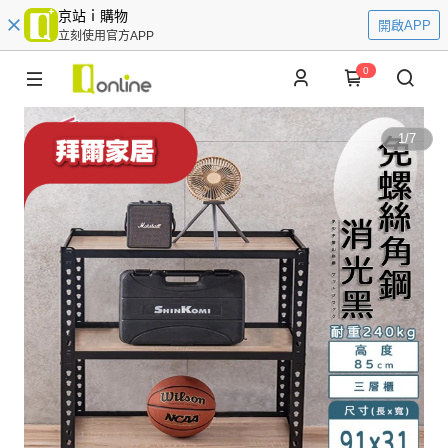
京站ｉ購物
開啟APP
立刻使用官方APP
0
1
/
7