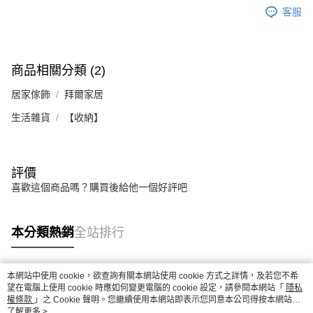
客服
商品相關分類 (2)
居家傢飾
拜爾家居
生活雜貨
【收納】
評價
喜歡這個商品嗎？購買後給他一個好評吧
本分類熱銷
全站排行
本網站中使用 cookie，欲查詢有關本網站使用 cookie 方式之詳情，及若您不希
熱門標籤
望在電腦上使用 cookie 時應如何變更電腦的 cookie 設定，請參閱本網站「
隱私
權條款
」之 Cookie 聲明。您繼續使用本網站即表示您同意本公司得按本網站使
用條款之 Cookie 聲明使用 cookie。
了解更多 >