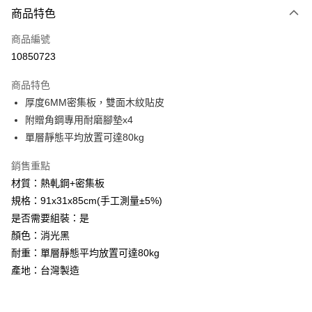
6 期 0 利率 每期
NT$287
21家銀行
商品特色
合作金庫商業銀行
第一商業銀行
LINE Pay
商品編號
華南商業銀行
彰化商業銀行
10850723
Apple Pay
上海商業儲蓄銀行
台北富邦商業銀行
國泰世華商業銀行
兆豐國際商業銀行
商品特色
街口支付
臺灣中小企業銀行
台中商業銀行
厚度6MM密集板，雙面木紋貼皮
匯豐（台灣）商業銀行
華泰商業銀行
悠遊付
附贈角鋼專用耐磨腳墊x4
聯邦商業銀行
遠東國際商業銀行
元大商業銀行
永豐商業銀行
單層靜態平均放置可達80kg
Google Pay
玉山商業銀行
星展（台灣）商業銀行
台新國際商業銀行
中國信託商業銀行
全盈+PAY
銷售重點
台灣樂天信用卡公司
材質：熱軋鋼+密集板
大哥付你分期
規格：91x31x85cm(手工測量±5%)
相關說明
是否需要組裝：是
【大哥付你分期使用說明】
AFTEE先享後付
顏色：消光黑
1.本服務由台灣大哥大提供，台灣大哥大用戶可立即使用無須另外申請。
2.付款方式選擇「大哥付你分期」，訂單成立後會自動跳轉到大哥付的交易
相關說明
耐重：單層靜態平均放置可達80kg
流程，驗證手機門號後，選擇欲分期的期數、繳款截止日，確認付款後即完
【關於「AFTEE先享後付」】
產地：台灣製造
成交易。
ATM付款
AFTEE先享後付是「在收到商品之後才付款」的支付方式。 讓您購物簡單
3.實際核准額度、可分期數及費用金額請依後續交易確認頁面所載為準。
便利好安心！
4.訂單成立30分鐘內，如未前往確認交易或遇審核未通過，訂單將自動取
１．簡單：不需註冊會員、不需綁卡、不需儲值。