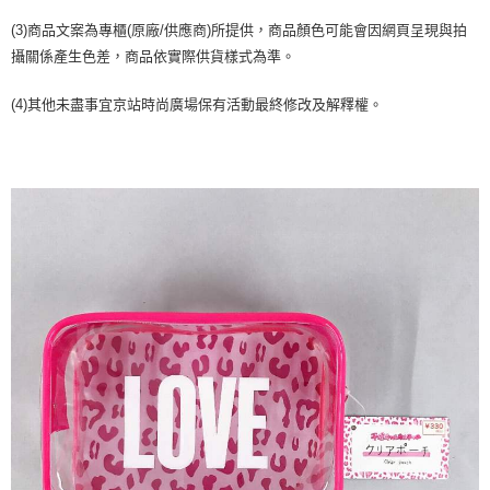
２．訂單成立數日內，您將收到繳費通知簡訊。
每筆NT$70，滿NT$899(含以上)免運費
３．收到繳費通知簡訊後14天內，點擊此簡訊中的連結，可透過四大超商／
(3)商品文案為專櫃(原廠/供應商)所提供，商品顏色可能會因網頁呈現與拍
【注意事項】
ATM／網路銀行／等多元方式進行付款，方視為交易完成。
宅配
攝關係產生色差，商品依實際供貨樣式為準。
1.本服務係由「台灣大哥大股份有限公司」（以下簡稱本公司）所提供，讓
※ 請注意：結帳手續完成當下不需立刻繳費，但若您需要取消訂單，請聯絡
用戶於交易時，得透過本服務購買商品或服務，並由商店將買賣／分期付款
每筆NT$100，滿NT$1,000(含以上)免運費
購買商品的店家。未經商家同意取消之訂單仍視為有效，需透過AFTEE先享
買賣價金債權讓與本公司後，依約使用本公司帳單繳交帳款。
(4)其他未盡事宜京站時尚廣場保有活動最終修改及解釋權。
後付繳納相關費用。
2.基於同意付款使用「大哥付你分期」之契約關係目的，商店將以您的個人
京站台北店客服中心(1F星巴克旁) 即日起不提供京站紙袋，取件時
※ 交易是否成功請以「AFTEE先享後付 」之結帳頁面顯示為準，若有關於
資料（包含姓名、電話或地址）提供予台灣大哥大進項蒐集、處理及利用，
是否繳費成功／繳費後需取消欲退款等相關疑問，請聯繫「AFTEE先享後付
請自備購物袋，若需購買紙袋可現場詢問
由本公司與您本人進行分期帳單所需資料之確認、核對及更正。
客戶支援中心」
https://netprotections.freshdesk.com/support/home
3.完整用戶服務條款，請詳閱以下連結：
https://oppay.tw/userRule
免運費
【注意事項】
１．透過由恩沛科技股份有限公司提供之「AFTEE先享後付」服務完成之交
易，需依本服務之必要範圍內提供個人資料，並將交易相關給付款項請求債
權轉讓予恩沛科技股份有限公司。
２．關於個人資料處理事宜，請瀏覽以下網址：
https://aftee.tw/terms/#terms3
３．未成年的使用者請事先徵得法定代理人或監護人之同意方可使用
「AFTEE先享後付」，若未經同意申辦者引起之損失，本公司不負相關責
任。
４．使用「AFTEE先享後付」時，將依據個別帳號之用戶狀況，依本公司即
時審查核予不同之上限額度；若仍有額度不足之情形，本公司將視審查結果
請求用戶進行身份認證。
５．嚴禁一人註冊多個帳號或使用他人資訊註冊。若發現惡意使用之情形，
恩沛科技股份有限公司將有權停止該用戶之使用額度並採取法律行動。