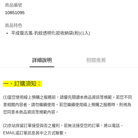
商品編號
街口支付
10851095
悠遊付
商品特色
Google Pay
平成復古風-豹紋透明化妝收納袋(粉)(1入)
全盈+PAY
大哥付你分期
相關說明
詳細說明
相關推薦
【大哥付你分期使用說明】
AFTEE先享後付
1.本服務由台灣大哥大提供，台灣大哥大用戶可立即使用無須另外申請。
2.付款方式選擇「大哥付你分期」，訂單成立後會自動跳轉到大哥付的交易
相關說明
流程，驗證手機門號後，選擇欲分期的期數、繳款截止日，確認付款後即完
一、訂購須知：
【關於「AFTEE先享後付」】
成交易。
ATM付款
AFTEE先享後付是「在收到商品之後才付款」的支付方式。 讓您購物簡單
3.實際核准額度、可分期數及費用金額請依後續交易確認頁面所載為準。
便利好安心！
(1)當您使用線上預購之服務前，請優先閱讀本商品資訊等規範。若您不同
4.訂單成立30分鐘內，如未前往確認交易或遇審核未通過，訂單將自動取
１．簡單：不需註冊會員、不需綁卡、不需儲值。
運送方式
消。如遇「轉專審核」未通過狀況，表示未達大哥付你分期系統評分，恕無
意相關內容者，請勿繼續使用。若您繼續使用線上預購之服務時，則視為
２．便利：只要手機號碼，簡訊認證，即可結帳。
法說明評估內容。
您同意本商品資訊等規範內容。
３．安心：先確認商品／服務後，再付款。
付款後全家取貨
【繳款方式說明】
1.分期款項不併入電信帳單，「大哥付你分期」於每月結算日後寄送繳費提
每筆NT$70，滿NT$899(含以上)免運費
【「AFTEE先享後付」結帳流程】
(2)京站保留訂單接受與否之權利，若無法接受您的訂單，將以電話、
醒簡訊。
１．於結帳方式選擇「AFTEE先享後付」後，將跳轉至「AFTEE先享後付」
2.透過簡訊連結打開帳單後，可選擇「超商條碼／台灣大直營門市／銀行轉
EMAIL或訂單訊息其中之方式聯繫。
付款後7-11取貨
結帳頁面，進行簡訊認證並確認金額後，即可完成結帳。
帳／街口支付／iPASS MONEY」等通路繳費。