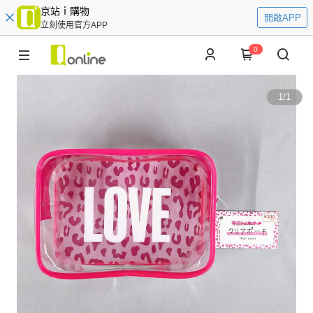
京站ｉ購物
開啟APP
立刻使用官方APP
0
1
/
1