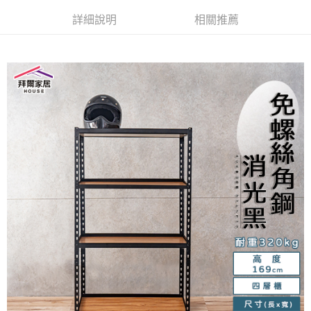
運送方式
消。如遇「轉專審核」未通過狀況，表示未達大哥付你分期系統評分，恕無
２．便利：只要手機號碼，簡訊認證，即可結帳。
法說明評估內容。
３．安心：先確認商品／服務後，再付款。
詳細說明
相關推薦
免運優惠
【繳款方式說明】
1.分期款項不併入電信帳單，「大哥付你分期」於每月結算日後寄送繳費提
免運費
【「AFTEE先享後付」結帳流程】
醒簡訊。
１．於結帳方式選擇「AFTEE先享後付」後，將跳轉至「AFTEE先享後付」
2.透過簡訊連結打開帳單後，可選擇「超商條碼／台灣大直營門市／銀行轉
結帳頁面，進行簡訊認證並確認金額後，即可完成結帳。
帳／街口支付／iPASS MONEY」等通路繳費。
２．訂單成立數日內，您將收到繳費通知簡訊。
３．收到繳費通知簡訊後14天內，點擊此簡訊中的連結，可透過四大超商／
【注意事項】
ATM／網路銀行／等多元方式進行付款，方視為交易完成。
1.本服務係由「台灣大哥大股份有限公司」（以下簡稱本公司）所提供，讓
※ 請注意：結帳手續完成當下不需立刻繳費，但若您需要取消訂單，請聯絡
用戶於交易時，得透過本服務購買商品或服務，並由商店將買賣／分期付款
購買商品的店家。未經商家同意取消之訂單仍視為有效，需透過AFTEE先享
買賣價金債權讓與本公司後，依約使用本公司帳單繳交帳款。
後付繳納相關費用。
2.基於同意付款使用「大哥付你分期」之契約關係目的，商店將以您的個人
※ 交易是否成功請以「AFTEE先享後付 」之結帳頁面顯示為準，若有關於
資料（包含姓名、電話或地址）提供予台灣大哥大進項蒐集、處理及利用，
是否繳費成功／繳費後需取消欲退款等相關疑問，請聯繫「AFTEE先享後付
由本公司與您本人進行分期帳單所需資料之確認、核對及更正。
客戶支援中心」
https://netprotections.freshdesk.com/support/home
3.完整用戶服務條款，請詳閱以下連結：
https://oppay.tw/userRule
【注意事項】
１．透過由恩沛科技股份有限公司提供之「AFTEE先享後付」服務完成之交
易，需依本服務之必要範圍內提供個人資料，並將交易相關給付款項請求債
權轉讓予恩沛科技股份有限公司。
２．關於個人資料處理事宜，請瀏覽以下網址：
https://aftee.tw/terms/#terms3
３．未成年的使用者請事先徵得法定代理人或監護人之同意方可使用
「AFTEE先享後付」，若未經同意申辦者引起之損失，本公司不負相關責
任。