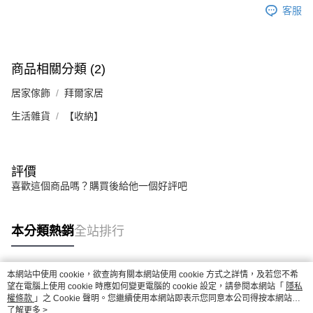
客服
商品相關分類 (2)
居家傢飾
拜爾家居
生活雜貨
【收納】
評價
喜歡這個商品嗎？購買後給他一個好評吧
本分類熱銷
全站排行
本網站中使用 cookie，欲查詢有關本網站使用 cookie 方式之詳情，及若您不希
熱門標籤
望在電腦上使用 cookie 時應如何變更電腦的 cookie 設定，請參閱本網站「
隱私
權條款
」之 Cookie 聲明。您繼續使用本網站即表示您同意本公司得按本網站使
用條款之 Cookie 聲明使用 cookie。
了解更多 >