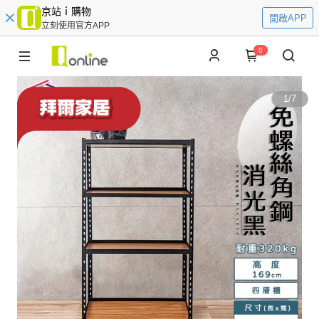
京站ｉ購物
開啟APP
立刻使用官方APP
0
1
/
7