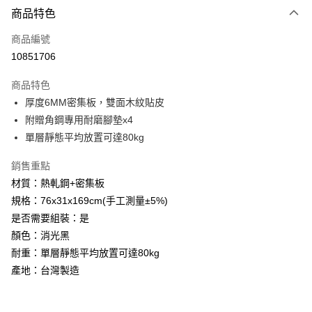
6 期 0 利率 每期
NT$377
21家銀行
商品特色
合作金庫商業銀行
第一商業銀行
LINE Pay
商品編號
華南商業銀行
彰化商業銀行
10851706
Apple Pay
上海商業儲蓄銀行
台北富邦商業銀行
國泰世華商業銀行
兆豐國際商業銀行
商品特色
街口支付
臺灣中小企業銀行
台中商業銀行
厚度6MM密集板，雙面木紋貼皮
匯豐（台灣）商業銀行
華泰商業銀行
悠遊付
附贈角鋼專用耐磨腳墊x4
聯邦商業銀行
遠東國際商業銀行
元大商業銀行
永豐商業銀行
單層靜態平均放置可達80kg
Google Pay
玉山商業銀行
星展（台灣）商業銀行
台新國際商業銀行
中國信託商業銀行
全盈+PAY
銷售重點
台灣樂天信用卡公司
材質：熱軋鋼+密集板
大哥付你分期
規格：76x31x169cm(手工測量±5%)
相關說明
是否需要組裝：是
【大哥付你分期使用說明】
AFTEE先享後付
顏色：消光黑
1.本服務由台灣大哥大提供，台灣大哥大用戶可立即使用無須另外申請。
2.付款方式選擇「大哥付你分期」，訂單成立後會自動跳轉到大哥付的交易
相關說明
耐重：單層靜態平均放置可達80kg
流程，驗證手機門號後，選擇欲分期的期數、繳款截止日，確認付款後即完
【關於「AFTEE先享後付」】
產地：台灣製造
成交易。
ATM付款
AFTEE先享後付是「在收到商品之後才付款」的支付方式。 讓您購物簡單
3.實際核准額度、可分期數及費用金額請依後續交易確認頁面所載為準。
便利好安心！
4.訂單成立30分鐘內，如未前往確認交易或遇審核未通過，訂單將自動取
１．簡單：不需註冊會員、不需綁卡、不需儲值。