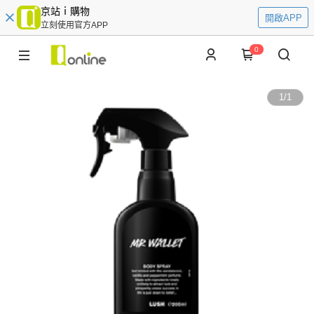
京站ｉ購物
開啟APP
立刻使用官方APP
0
1
/
1