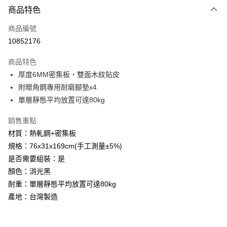
6 期 0 利率 每期
NT$483
21家銀行
商品特色
合作金庫商業銀行
第一商業銀行
LINE Pay
商品編號
華南商業銀行
彰化商業銀行
10852176
Apple Pay
上海商業儲蓄銀行
台北富邦商業銀行
國泰世華商業銀行
兆豐國際商業銀行
商品特色
街口支付
臺灣中小企業銀行
台中商業銀行
厚度6MM密集板，雙面木紋貼皮
匯豐（台灣）商業銀行
華泰商業銀行
悠遊付
附贈角鋼專用耐磨腳墊x4
聯邦商業銀行
遠東國際商業銀行
元大商業銀行
永豐商業銀行
單層靜態平均放置可達80kg
Google Pay
玉山商業銀行
星展（台灣）商業銀行
台新國際商業銀行
中國信託商業銀行
全盈+PAY
銷售重點
台灣樂天信用卡公司
材質：熱軋鋼+密集板
大哥付你分期
規格：76x31x169cm(手工測量±5%)
相關說明
是否需要組裝：是
【大哥付你分期使用說明】
AFTEE先享後付
顏色：消光黑
1.本服務由台灣大哥大提供，台灣大哥大用戶可立即使用無須另外申請。
2.付款方式選擇「大哥付你分期」，訂單成立後會自動跳轉到大哥付的交易
相關說明
耐重：單層靜態平均放置可達80kg
流程，驗證手機門號後，選擇欲分期的期數、繳款截止日，確認付款後即完
【關於「AFTEE先享後付」】
產地：台灣製造
成交易。
ATM付款
AFTEE先享後付是「在收到商品之後才付款」的支付方式。 讓您購物簡單
3.實際核准額度、可分期數及費用金額請依後續交易確認頁面所載為準。
便利好安心！
4.訂單成立30分鐘內，如未前往確認交易或遇審核未通過，訂單將自動取
１．簡單：不需註冊會員、不需綁卡、不需儲值。