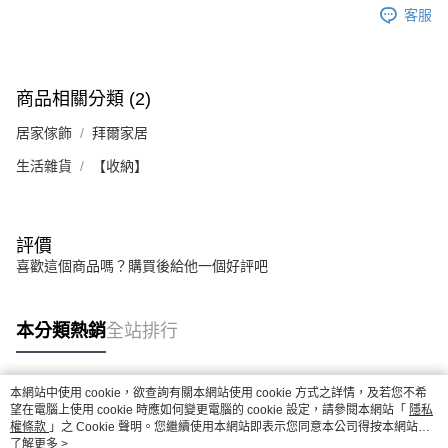
客服
商品相關分類 (2)
居家傢飾
拜爾家居
生活雜貨
【收納】
評價
喜歡這個商品嗎？購買後給他一個好評吧
本分類熱銷
全站排行
本網站中使用 cookie，欲查詢有關本網站使用 cookie 方式之詳情，及若您不希
熱門標籤
望在電腦上使用 cookie 時應如何變更電腦的 cookie 設定，請參閱本網站「
隱私
權條款
」之 Cookie 聲明。您繼續使用本網站即表示您同意本公司得按本網站使
用條款之 Cookie 聲明使用 cookie。
了解更多 >