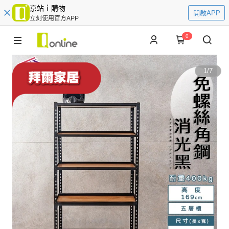
京站ｉ購物
開啟APP
立刻使用官方APP
0
1
/
7