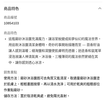
LINE Pay
商品特色
Apple Pay
商品編號
街口支付
10854103
悠遊付
商品特色
Google Pay
這瓶磨砂沐浴露充滿魔力，讓浴室蛻變成如夢似幻的魔法世界。
全盈+PAY
用這款沐浴露清潔身體時，奇妙的事開始接踵而至 — 茴香籽油
讓人感到溫暖；細海鹽和瀉鹽使肌膚明亮透徹；迷迭香和鼠尾草
大哥付你分期
浸泡液讓人神清氣爽。沐浴後，三種薄荷的魔法依然縈繞在其
相關說明
中，讓你感到透心冰涼。
【大哥付你分期使用說明】
AFTEE先享後付
1.本服務由台灣大哥大提供，台灣大哥大用戶可立即使用無須另外申請。
銷售重點
2.付款方式選擇「大哥付你分期」，訂單成立後會自動跳轉到大哥付的交易
相關說明
流程，驗證手機門號後，選擇欲分期的期數、繳款截止日，確認付款後即完
使用方法：磨砂沐浴露既可去角質又能清潔。取適量磨砂沐浴露塗
【關於「AFTEE先享後付」】
成交易。
ATM付款
AFTEE先享後付是「在收到商品之後才付款」的支付方式。 讓您購物簡單
於肌膚上，輕輕畫圈按摩，再以清水洗淨；可用於乾爽的粗糙部位
3.實際核准額度、可分期數及費用金額請依後續交易確認頁面所載為準。
便利好安心！
4.訂單成立30分鐘內，如未前往確認交易或遇審核未通過，訂單將自動取
作重點磨砂。
１．簡單：不需註冊會員、不需綁卡、不需儲值。
運送方式
消。如遇「轉專審核」未通過狀況，表示未達大哥付你分期系統評分，恕無
２．便利：只要手機號碼，簡訊認證，即可結帳。
儲存方法：置於陰涼乾爽處，避免陽光直射。
法說明評估內容。
３．安心：先確認商品／服務後，再付款。
付款後全家取貨
【繳款方式說明】