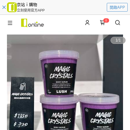
京站ｉ購物
開啟APP
立刻使用官方APP
0
1
/
1