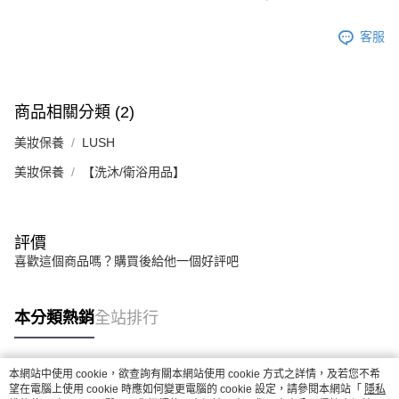
５．嚴禁一人註冊多個帳號或使用他人資訊註冊。若發現惡意使用之情形，
恩沛科技股份有限公司將有權停止該用戶之使用額度並採取法律行動。
客服
商品相關分類 (2)
美妝保養
LUSH
美妝保養
【洗沐/衛浴用品】
評價
喜歡這個商品嗎？購買後給他一個好評吧
本分類熱銷
全站排行
本網站中使用 cookie，欲查詢有關本網站使用 cookie 方式之詳情，及若您不希
熱門標籤
望在電腦上使用 cookie 時應如何變更電腦的 cookie 設定，請參閱本網站「
隱私