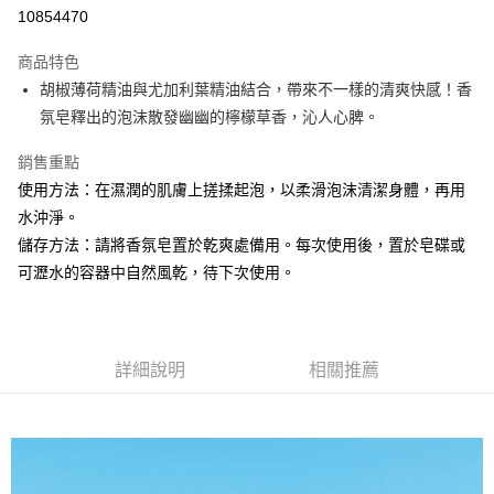
10854470
悠遊付
商品特色
Google Pay
胡椒薄荷精油與尤加利葉精油結合，帶來不一樣的清爽快感！香
全盈+PAY
氛皂釋出的泡沫散發幽幽的檸檬草香，沁人心脾。
大哥付你分期
銷售重點
相關說明
使用方法：在濕潤的肌膚上搓揉起泡，以柔滑泡沫清潔身體，再用
【大哥付你分期使用說明】
水沖淨。
AFTEE先享後付
1.本服務由台灣大哥大提供，台灣大哥大用戶可立即使用無須另外申請。
儲存方法：請將香氛皂置於乾爽處備用。每次使用後，置於皂碟或
2.付款方式選擇「大哥付你分期」，訂單成立後會自動跳轉到大哥付的交易
相關說明
流程，驗證手機門號後，選擇欲分期的期數、繳款截止日，確認付款後即完
可瀝水的容器中自然風乾，待下次使用。
【關於「AFTEE先享後付」】
成交易。
ATM付款
AFTEE先享後付是「在收到商品之後才付款」的支付方式。 讓您購物簡單
3.實際核准額度、可分期數及費用金額請依後續交易確認頁面所載為準。
便利好安心！
4.訂單成立30分鐘內，如未前往確認交易或遇審核未通過，訂單將自動取
１．簡單：不需註冊會員、不需綁卡、不需儲值。
運送方式
消。如遇「轉專審核」未通過狀況，表示未達大哥付你分期系統評分，恕無
２．便利：只要手機號碼，簡訊認證，即可結帳。
法說明評估內容。
詳細說明
相關推薦
３．安心：先確認商品／服務後，再付款。
付款後全家取貨
【繳款方式說明】
1.分期款項不併入電信帳單，「大哥付你分期」於每月結算日後寄送繳費提
每筆NT$70，滿NT$899(含以上)免運費
【「AFTEE先享後付」結帳流程】
醒簡訊。
１．於結帳方式選擇「AFTEE先享後付」後，將跳轉至「AFTEE先享後付」
2.透過簡訊連結打開帳單後，可選擇「超商條碼／台灣大直營門市／銀行轉
付款後7-11取貨
結帳頁面，進行簡訊認證並確認金額後，即可完成結帳。
帳／街口支付／iPASS MONEY」等通路繳費。
２．訂單成立數日內，您將收到繳費通知簡訊。
每筆NT$70，滿NT$899(含以上)免運費
３．收到繳費通知簡訊後14天內，點擊此簡訊中的連結，可透過四大超商／