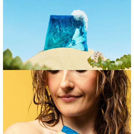
【注意事項】
ATM／網路銀行／等多元方式進行付款，方視為交易完成。
宅配
1.本服務係由「台灣大哥大股份有限公司」（以下簡稱本公司）所提供，讓
※ 請注意：結帳手續完成當下不需立刻繳費，但若您需要取消訂單，請聯絡
用戶於交易時，得透過本服務購買商品或服務，並由商店將買賣／分期付款
每筆NT$100，滿NT$1,000(含以上)免運費
購買商品的店家。未經商家同意取消之訂單仍視為有效，需透過AFTEE先享
買賣價金債權讓與本公司後，依約使用本公司帳單繳交帳款。
後付繳納相關費用。
2.基於同意付款使用「大哥付你分期」之契約關係目的，商店將以您的個人
京站台北店客服中心(1F星巴克旁) 即日起不提供京站紙袋，取件時
※ 交易是否成功請以「AFTEE先享後付 」之結帳頁面顯示為準，若有關於
資料（包含姓名、電話或地址）提供予台灣大哥大進項蒐集、處理及利用，
是否繳費成功／繳費後需取消欲退款等相關疑問，請聯繫「AFTEE先享後付
請自備購物袋，若需購買紙袋可現場詢問
由本公司與您本人進行分期帳單所需資料之確認、核對及更正。
客戶支援中心」
https://netprotections.freshdesk.com/support/home
3.完整用戶服務條款，請詳閱以下連結：
https://oppay.tw/userRule
免運費
【注意事項】
１．透過由恩沛科技股份有限公司提供之「AFTEE先享後付」服務完成之交
易，需依本服務之必要範圍內提供個人資料，並將交易相關給付款項請求債
權轉讓予恩沛科技股份有限公司。
２．關於個人資料處理事宜，請瀏覽以下網址：
https://aftee.tw/terms/#terms3
３．未成年的使用者請事先徵得法定代理人或監護人之同意方可使用
「AFTEE先享後付」，若未經同意申辦者引起之損失，本公司不負相關責
任。
４．使用「AFTEE先享後付」時，將依據個別帳號之用戶狀況，依本公司即
時審查核予不同之上限額度；若仍有額度不足之情形，本公司將視審查結果
請求用戶進行身份認證。
５．嚴禁一人註冊多個帳號或使用他人資訊註冊。若發現惡意使用之情形，
恩沛科技股份有限公司將有權停止該用戶之使用額度並採取法律行動。