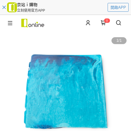
京站ｉ購物
開啟APP
立刻使用官方APP
0
1
/
1