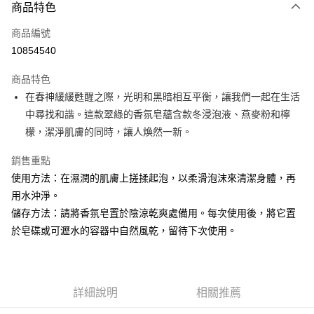
商品特色
Apple Pay
商品編號
街口支付
10854540
悠遊付
商品特色
Google Pay
在春神緩緩甦醒之際，光明和黑暗相互平衡，讓我們一起在生活
全盈+PAY
中尋找和諧。這款翠綠的香氛皂蘊含款冬浸泡液、燕麥粉和檸
檬，潔淨肌膚的同時，讓人煥然一新。
大哥付你分期
相關說明
銷售重點
【大哥付你分期使用說明】
使用方法：在濕潤的肌膚上搓揉起泡，以柔滑泡沫來清潔身體，再
AFTEE先享後付
1.本服務由台灣大哥大提供，台灣大哥大用戶可立即使用無須另外申請。
用水沖淨。
2.付款方式選擇「大哥付你分期」，訂單成立後會自動跳轉到大哥付的交易
相關說明
流程，驗證手機門號後，選擇欲分期的期數、繳款截止日，確認付款後即完
儲存方法：請將香氛皂置於陰涼乾爽處備用。每次使用後，將它置
【關於「AFTEE先享後付」】
成交易。
ATM付款
AFTEE先享後付是「在收到商品之後才付款」的支付方式。 讓您購物簡單
於皂碟或可瀝水的容器中自然風乾，留待下次使用。
3.實際核准額度、可分期數及費用金額請依後續交易確認頁面所載為準。
便利好安心！
4.訂單成立30分鐘內，如未前往確認交易或遇審核未通過，訂單將自動取
１．簡單：不需註冊會員、不需綁卡、不需儲值。
運送方式
消。如遇「轉專審核」未通過狀況，表示未達大哥付你分期系統評分，恕無
２．便利：只要手機號碼，簡訊認證，即可結帳。
法說明評估內容。
３．安心：先確認商品／服務後，再付款。
付款後全家取貨
【繳款方式說明】
詳細說明
相關推薦
1.分期款項不併入電信帳單，「大哥付你分期」於每月結算日後寄送繳費提
每筆NT$70，滿NT$1,000(含以上)免運費
【「AFTEE先享後付」結帳流程】
醒簡訊。