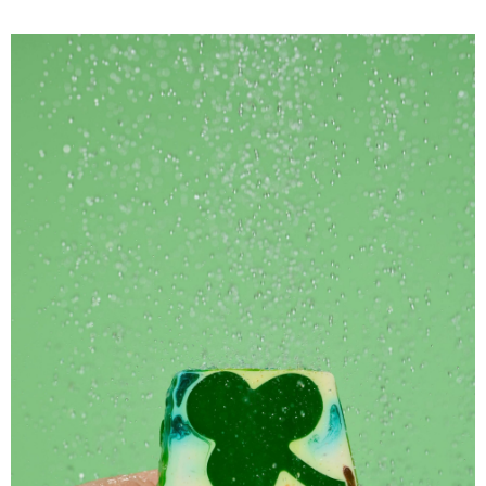
１．於結帳方式選擇「AFTEE先享後付」後，將跳轉至「AFTEE先享後付」
2.透過簡訊連結打開帳單後，可選擇「超商條碼／台灣大直營門市／銀行轉
付款後7-11取貨
結帳頁面，進行簡訊認證並確認金額後，即可完成結帳。
帳／街口支付／iPASS MONEY」等通路繳費。
２．訂單成立數日內，您將收到繳費通知簡訊。
每筆NT$70，滿NT$1,000(含以上)免運費
３．收到繳費通知簡訊後14天內，點擊此簡訊中的連結，可透過四大超商／
【注意事項】
ATM／網路銀行／等多元方式進行付款，方視為交易完成。
宅配
1.本服務係由「台灣大哥大股份有限公司」（以下簡稱本公司）所提供，讓
※ 請注意：結帳手續完成當下不需立刻繳費，但若您需要取消訂單，請聯絡
用戶於交易時，得透過本服務購買商品或服務，並由商店將買賣／分期付款
每筆NT$100，滿NT$1,200(含以上)免運費
購買商品的店家。未經商家同意取消之訂單仍視為有效，需透過AFTEE先享
買賣價金債權讓與本公司後，依約使用本公司帳單繳交帳款。
後付繳納相關費用。
2.基於同意付款使用「大哥付你分期」之契約關係目的，商店將以您的個人
京站台北店客服中心(1F星巴克旁) 即日起不提供京站紙袋，取件時
※ 交易是否成功請以「AFTEE先享後付 」之結帳頁面顯示為準，若有關於
資料（包含姓名、電話或地址）提供予台灣大哥大進項蒐集、處理及利用，
是否繳費成功／繳費後需取消欲退款等相關疑問，請聯繫「AFTEE先享後付
請自備購物袋，若需購買紙袋可現場詢問
由本公司與您本人進行分期帳單所需資料之確認、核對及更正。
客戶支援中心」
https://netprotections.freshdesk.com/support/home
3.完整用戶服務條款，請詳閱以下連結：
https://oppay.tw/userRule
免運費
【注意事項】
１．透過由恩沛科技股份有限公司提供之「AFTEE先享後付」服務完成之交
易，需依本服務之必要範圍內提供個人資料，並將交易相關給付款項請求債
權轉讓予恩沛科技股份有限公司。
２．關於個人資料處理事宜，請瀏覽以下網址：
https://aftee.tw/terms/#terms3
３．未成年的使用者請事先徵得法定代理人或監護人之同意方可使用
「AFTEE先享後付」，若未經同意申辦者引起之損失，本公司不負相關責
任。
４．使用「AFTEE先享後付」時，將依據個別帳號之用戶狀況，依本公司即
時審查核予不同之上限額度；若仍有額度不足之情形，本公司將視審查結果
請求用戶進行身份認證。
５．嚴禁一人註冊多個帳號或使用他人資訊註冊。若發現惡意使用之情形，