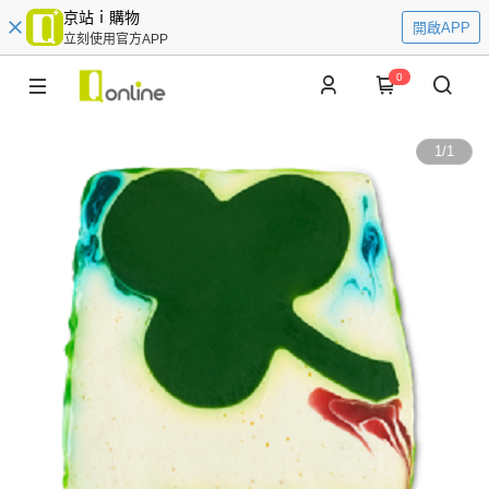
京站ｉ購物
開啟APP
立刻使用官方APP
0
1
/
1