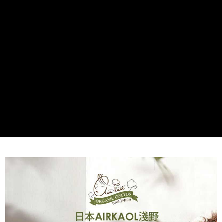
便利好安心！
4.訂單成立30分鐘內，如未前往確認交易或遇審核未通過，訂單將自動取
１．簡單：不需註冊會員、不需綁卡、不需儲值。
運送方式
消。如遇「轉專審核」未通過狀況，表示未達大哥付你分期系統評分，恕無
２．便利：只要手機號碼，簡訊認證，即可結帳。
法說明評估內容。
３．安心：先確認商品／服務後，再付款。
Find-things找好物-宅配
【繳款方式說明】
1.分期款項不併入電信帳單，「大哥付你分期」於每月結算日後寄送繳費提
每筆NT$100，滿NT$499(含以上)免運費
【「AFTEE先享後付」結帳流程】
醒簡訊。
１．於結帳方式選擇「AFTEE先享後付」後，將跳轉至「AFTEE先享後付」
2.透過簡訊連結打開帳單後，可選擇「超商條碼／台灣大直營門市／銀行轉
結帳頁面，進行簡訊認證並確認金額後，即可完成結帳。
帳／街口支付／iPASS MONEY」等通路繳費。
２．訂單成立數日內，您將收到繳費通知簡訊。
３．收到繳費通知簡訊後14天內，點擊此簡訊中的連結，可透過四大超商／
【注意事項】
ATM／網路銀行／等多元方式進行付款，方視為交易完成。
1.本服務係由「台灣大哥大股份有限公司」（以下簡稱本公司）所提供，讓
※ 請注意：結帳手續完成當下不需立刻繳費，但若您需要取消訂單，請聯絡
用戶於交易時，得透過本服務購買商品或服務，並由商店將買賣／分期付款
購買商品的店家。未經商家同意取消之訂單仍視為有效，需透過AFTEE先享
買賣價金債權讓與本公司後，依約使用本公司帳單繳交帳款。
後付繳納相關費用。
2.基於同意付款使用「大哥付你分期」之契約關係目的，商店將以您的個人
※ 交易是否成功請以「AFTEE先享後付 」之結帳頁面顯示為準，若有關於
資料（包含姓名、電話或地址）提供予台灣大哥大進項蒐集、處理及利用，
是否繳費成功／繳費後需取消欲退款等相關疑問，請聯繫「AFTEE先享後付
由本公司與您本人進行分期帳單所需資料之確認、核對及更正。
客戶支援中心」
https://netprotections.freshdesk.com/support/home
3.完整用戶服務條款，請詳閱以下連結：
https://oppay.tw/userRule
【注意事項】
１．透過由恩沛科技股份有限公司提供之「AFTEE先享後付」服務完成之交
易，需依本服務之必要範圍內提供個人資料，並將交易相關給付款項請求債
權轉讓予恩沛科技股份有限公司。
２．關於個人資料處理事宜，請瀏覽以下網址：
https://aftee.tw/terms/#terms3
３．未成年的使用者請事先徵得法定代理人或監護人之同意方可使用