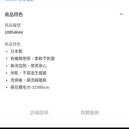
信用卡分期付款
6 期 0 利率 每期
NT$108
21家銀行
商品特色
合作金庫商業銀行
第一商業銀行
LINE Pay
商品編號
華南商業銀行
彰化商業銀行
10854644
Apple Pay
上海商業儲蓄銀行
台北富邦商業銀行
國泰世華商業銀行
兆豐國際商業銀行
商品特色
街口支付
臺灣中小企業銀行
台中商業銀行
日本製
匯豐（台灣）商業銀行
華泰商業銀行
悠遊付
有機棉使用，柔軟不刺激
聯邦商業銀行
遠東國際商業銀行
元大商業銀行
永豐商業銀行
無添加劑，使用安心
Google Pay
玉山商業銀行
星展（台灣）商業銀行
快乾，不易滋生細菌
台新國際商業銀行
中國信託商業銀行
全盈+PAY
洗滌後，越洗越蓬鬆
台灣樂天信用卡公司
棉花糖毛巾-32X85cm
大哥付你分期
相關說明
【大哥付你分期使用說明】
AFTEE先享後付
1.本服務由台灣大哥大提供，台灣大哥大用戶可立即使用無須另外申請。
2.付款方式選擇「大哥付你分期」，訂單成立後會自動跳轉到大哥付的交易
詳細說明
相關推薦
相關說明
流程，驗證手機門號後，選擇欲分期的期數、繳款截止日，確認付款後即完
【關於「AFTEE先享後付」】
成交易。
ATM付款
AFTEE先享後付是「在收到商品之後才付款」的支付方式。 讓您購物簡單
3.實際核准額度、可分期數及費用金額請依後續交易確認頁面所載為準。