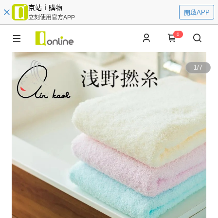
京站ｉ購物
開啟APP
立刻使用官方APP
0
1
/
7