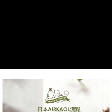
便利好安心！
4.訂單成立30分鐘內，如未前往確認交易或遇審核未通過，訂單將自動取
１．簡單：不需註冊會員、不需綁卡、不需儲值。
運送方式
消。如遇「轉專審核」未通過狀況，表示未達大哥付你分期系統評分，恕無
２．便利：只要手機號碼，簡訊認證，即可結帳。
法說明評估內容。
３．安心：先確認商品／服務後，再付款。
Find-things找好物-宅配
【繳款方式說明】
1.分期款項不併入電信帳單，「大哥付你分期」於每月結算日後寄送繳費提
每筆NT$100，滿NT$499(含以上)免運費
【「AFTEE先享後付」結帳流程】
醒簡訊。
１．於結帳方式選擇「AFTEE先享後付」後，將跳轉至「AFTEE先享後付」
2.透過簡訊連結打開帳單後，可選擇「超商條碼／台灣大直營門市／銀行轉
結帳頁面，進行簡訊認證並確認金額後，即可完成結帳。
帳／街口支付／iPASS MONEY」等通路繳費。
２．訂單成立數日內，您將收到繳費通知簡訊。
３．收到繳費通知簡訊後14天內，點擊此簡訊中的連結，可透過四大超商／
【注意事項】
ATM／網路銀行／等多元方式進行付款，方視為交易完成。
1.本服務係由「台灣大哥大股份有限公司」（以下簡稱本公司）所提供，讓
※ 請注意：結帳手續完成當下不需立刻繳費，但若您需要取消訂單，請聯絡
用戶於交易時，得透過本服務購買商品或服務，並由商店將買賣／分期付款
購買商品的店家。未經商家同意取消之訂單仍視為有效，需透過AFTEE先享
買賣價金債權讓與本公司後，依約使用本公司帳單繳交帳款。
後付繳納相關費用。
2.基於同意付款使用「大哥付你分期」之契約關係目的，商店將以您的個人
※ 交易是否成功請以「AFTEE先享後付 」之結帳頁面顯示為準，若有關於
資料（包含姓名、電話或地址）提供予台灣大哥大進項蒐集、處理及利用，
是否繳費成功／繳費後需取消欲退款等相關疑問，請聯繫「AFTEE先享後付
由本公司與您本人進行分期帳單所需資料之確認、核對及更正。
客戶支援中心」
https://netprotections.freshdesk.com/support/home
3.完整用戶服務條款，請詳閱以下連結：
https://oppay.tw/userRule
【注意事項】
１．透過由恩沛科技股份有限公司提供之「AFTEE先享後付」服務完成之交
易，需依本服務之必要範圍內提供個人資料，並將交易相關給付款項請求債
權轉讓予恩沛科技股份有限公司。
２．關於個人資料處理事宜，請瀏覽以下網址：
https://aftee.tw/terms/#terms3
３．未成年的使用者請事先徵得法定代理人或監護人之同意方可使用