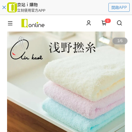
京站ｉ購物
開啟APP
立刻使用官方APP
0
1
/
6