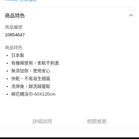
信用卡分期付款
6 期 0 利率 每期
NT$281
21家銀行
商品特色
合作金庫商業銀行
第一商業銀行
LINE Pay
商品編號
華南商業銀行
彰化商業銀行
10854647
Apple Pay
上海商業儲蓄銀行
台北富邦商業銀行
國泰世華商業銀行
兆豐國際商業銀行
商品特色
街口支付
臺灣中小企業銀行
台中商業銀行
日本製
匯豐（台灣）商業銀行
華泰商業銀行
悠遊付
有機棉使用，柔軟不刺激
聯邦商業銀行
遠東國際商業銀行
元大商業銀行
永豐商業銀行
無添加劑，使用安心
Google Pay
玉山商業銀行
星展（台灣）商業銀行
快乾，不易滋生細菌
台新國際商業銀行
中國信託商業銀行
全盈+PAY
洗滌後，越洗越蓬鬆
台灣樂天信用卡公司
棉花糖浴巾-60X120cm
大哥付你分期
相關說明
【大哥付你分期使用說明】
AFTEE先享後付
1.本服務由台灣大哥大提供，台灣大哥大用戶可立即使用無須另外申請。
2.付款方式選擇「大哥付你分期」，訂單成立後會自動跳轉到大哥付的交易
詳細說明
相關推薦
相關說明
流程，驗證手機門號後，選擇欲分期的期數、繳款截止日，確認付款後即完
【關於「AFTEE先享後付」】
成交易。
ATM付款
AFTEE先享後付是「在收到商品之後才付款」的支付方式。 讓您購物簡單
3.實際核准額度、可分期數及費用金額請依後續交易確認頁面所載為準。