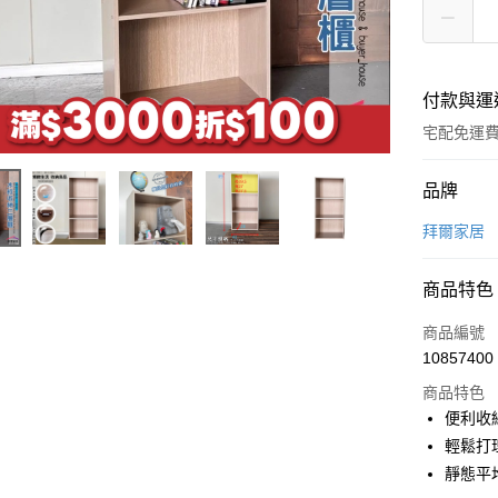
付款與運
宅配免運
付款方式
品牌
信用卡一
拜爾家居
信用卡分
商品特色
6 期 
商品編號
合作金
LINE Pay
10857400
華南商
Apple Pay
上海商
商品特色
國泰世
便利收
街口支付
臺灣中
輕鬆打
匯豐（
悠遊付
靜態平
聯邦商