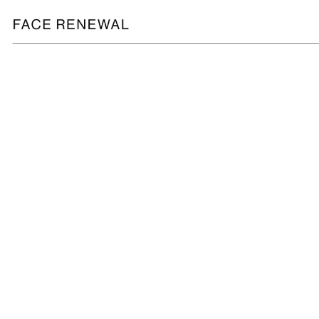
１．透過由
交易，需
求債權轉
２．關於
https://aft
３．未成
「AFTE
任。
４．使用「
即時審查
結果請求
５．嚴禁
形，恩沛
動。