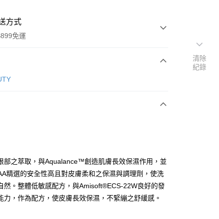
送方式
899免運
清除
紀錄
次付款
UTY
根部之萃取，與Aqualance™創造肌膚長效保濕作用，並
y
WAA精選的安全性高且對皮膚柔和之保濕與調理劑，使洗
然。整體低敏感配方，與Amisoft®ECS-22W良好的發
能力，作為配方，使皮膚長效保濕，不緊繃之舒緩感。
分期