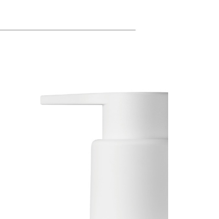
恩沛科技股份有限公司提供之「AFTEE先享後付」服務完成之
依本服務之必要範圍內提供個人資料，並將交易相關給付款項請
讓予恩沛科技股份有限公司。
個人資料處理事宜，請瀏覽以下網址：
ee.tw/terms/#terms3
年的使用者請事先徵得法定代理人或監護人之同意方可使用
E先享後付」，若未經同意申辦者引起之損失，本公司不負相關責
AFTEE先享後付」時，將依據個別帳號之用戶狀況，依本公司
核予不同之上限額度；若仍有額度不足之情形，本公司將視審查
用戶進行身份認證。
一人註冊多個帳號或使用他人資訊註冊。若發現惡意使用之情
科技股份有限公司將有權停止該用戶之使用額度並採取法律行