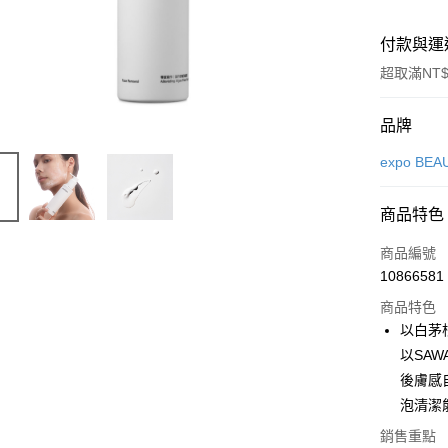
付款與運
超取滿NT$
付款方式
品牌
信用卡一
expo BEA
LINE Pay
商品特色
Apple Pay
商品編號
街口支付
10866581
商品特色
悠遊付
以白茅
Google Pa
以SA
後膚感自
全盈+PAY
泡清潔
大哥付你
銷售重點
相關說明