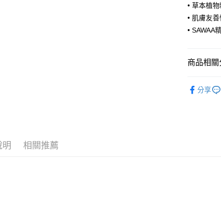
• 草本植
【大哥付
AFTEE先
1.本服務
• 肌膚友
2.付款方
相關說明
• SAW
流程，驗
【關於「A
ATM付款
完成交易
AFTEE
3.實際核
便利好安
4.訂單成
商品相關分
１．簡單
消。如遇
２．便利
運送方式
無法說明
３．安心
美妝保養
【繳款方
分享
付款後全
1.分期款
美妝保養
【「AFT
醒簡訊。
每筆NT$7
１．於結帳
美妝保養
2.透過簡
付」結帳
帳／街口支
付款後7-1
２．訂單
３．收到繳
每筆NT$7
【注意事
／ATM／
說明
相關推薦
1.本服務
※ 請注意
宅配
用戶於交
絡購買商品
款買賣價
先享後付
每筆NT$1
2.基於同
※ 交易是
資料（包
是否繳費成
京站台北店
用，由本
付客戶支
請自備購
3.完整用
免運費
【注意事