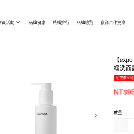
會員活動
品牌優惠
熱銷排行
品牌總覽
廠商合作提案
【exp
緩洗面露
超取滿NT$
NT$9
數量