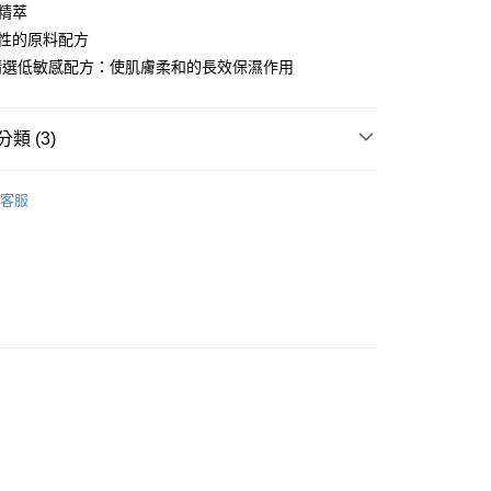
物精萃
你分期使用說明】
享後付
由台灣大哥大提供，台灣大哥大用戶可立即使用無須另外申請。
善性的原料配方
式選擇「大哥付你分期」，訂單成立後會自動跳轉到大哥付的交易
AA精選低敏感配方：使肌膚柔和的長效保濕作用
證手機門號後，選擇欲分期的期數、繳款截止日，確認付款後即
FTEE先享後付」】
。
先享後付是「在收到商品之後才付款」的支付方式。 讓您購物簡單
准額度、可分期數及費用金額請依後續交易確認頁面所載為準。
心！
立30分鐘內，如未前往確認交易或遇審核未通過，訂單將自動取
類 (3)
：不需註冊會員、不需綁卡、不需儲值。
「轉專審核」未通過狀況，表示未達大哥付你分期系統評分，恕
：只要手機號碼，簡訊認證，即可結帳。
評估內容。
：先確認商品／服務後，再付款。
sawaa
式說明】
客服
家取貨
項不併入電信帳單，「大哥付你分期」於每月結算日後寄送繳費提
expo BEAUTY
EE先享後付」結帳流程】
0，滿NT$899(含以上)免運費
方式選擇「AFTEE先享後付」後，將跳轉至「AFTEE先享後
【洗卸用品】
訊連結打開帳單後，可選擇「超商條碼／台灣大直營門市／銀行轉
頁面，進行簡訊認證並確認金額後，即可完成結帳。
付／iPASS MONEY」等通路繳費。
1取貨
成立數日內，您將收到繳費通知簡訊。
費通知簡訊後14天內，點擊此簡訊中的連結，可透過四大超商
0，滿NT$899(含以上)免運費
項】
網路銀行／等多元方式進行付款，方視為交易完成。
係由「台灣大哥大股份有限公司」（以下簡稱本公司）所提供，讓
：結帳手續完成當下不需立刻繳費，但若您需要取消訂單，請聯
易時，得透過本服務購買商品或服務，並由商店將買賣／分期付
的店家。未經商家同意取消之訂單仍視為有效，需透過AFTEE
金債權讓與本公司後，依約使用本公司帳單繳交帳款。
繳納相關費用。
00，滿NT$1,000(含以上)免運費
意付款使用「大哥付你分期」之契約關係目的，商店將以您的個人
否成功請以「AFTEE先享後付 」之結帳頁面顯示為準，若有關於
含姓名、電話或地址）提供予台灣大哥大進項蒐集、處理及利
功／繳費後需取消欲退款等相關疑問，請聯繫「AFTEE先享後
客服中心(1F星巴克旁) 即日起不提供京站紙袋，取件時
公司與您本人進行分期帳單所需資料之確認、核對及更正。
援中心」
https://netprotections.freshdesk.com/support/home
物袋，若需購買紙袋可現場詢問
戶服務條款，請詳閱以下連結：
https://oppay.tw/userRule
項】