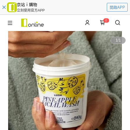
京站ｉ購物
開啟APP
立刻使用官方APP
0
1
/
1