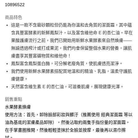
10896522
悠遊付
商品特色
Google Pay
這是一款不含磨砂顆粒但仍能為你溫和去角質的潔面霜，其中蘊
全盈+PAY
含具豐富酵素的新鮮鳳梨汁，以及富含維他命 E 的杏仁油。早在
果酸護膚流行之前，我們已開始用新鮮水果酵素來自然煥膚——
大哥付你分期
無論透過榨汁或打成果泥，我們均會保留整個水果的營養，讓肌
相關說明
膚盡享其豐富礦物質和維他命！
【大哥付你分期使用說明】
AFTEE先享後付
1.本服務由台灣大哥大提供，台灣大哥大用戶可立即使用無須另外申請。
鳳梨富含鳳梨蛋白酶，可分解老廢角質，使肌膚透亮潔淨。
2.付款方式選擇「大哥付你分期」，訂單成立後會自動跳轉到大哥付的交易
相關說明
我們使用新鮮水果酵素搭配質地溫和的精油、乳脂，溫柔守護肌
流程，驗證手機門號後，選擇欲分期的期數、繳款截止日，確認付款後即完
【關於「AFTEE先享後付」】
膚健康。
成交易。
ATM付款
AFTEE先享後付是「在收到商品之後才付款」的支付方式。 讓您購物簡單
3.實際核准額度、可分期數及費用金額請依後續交易確認頁面所載為準。
天然富含維生素 E 的杏仁油，可滋養肌膚，展現健康光澤。
便利好安心！
4.訂單成立30分鐘內，如未前往確認交易或遇審核未通過，訂單將自動取
１．簡單：不需註冊會員、不需綁卡、不需儲值。
運送方式
消。如遇「轉專審核」未通過狀況，表示未達大哥付你分期系統評分，恕無
２．便利：只要手機號碼，簡訊認證，即可結帳。
銷售重點
法說明評估內容。
３．安心：先確認商品／服務後，再付款。
付款後全家取貨
水果酵素煥膚
【繳款方式說明】
1.分期款項不併入電信帳單，「大哥付你分期」於每月結算日後寄送繳費提
每筆NT$70，滿NT$1,000(含以上)免運費
使用方法：首先，卸除臉部彩妝與髒汙（推薦使用 經典潔面霜 等以
【「AFTEE先享後付」結帳流程】
醒簡訊。
１．於結帳方式選擇「AFTEE先享後付」後，將跳轉至「AFTEE先享後付」
油為基底的潔膚產品卸除），然後沾取約兩隻手指份量的潔面霜，
2.透過簡訊連結打開帳單後，可選擇「超商條碼／台灣大直營門市／銀行轉
付款後7-11取貨
結帳頁面，進行簡訊認證並確認金額後，即可完成結帳。
帳／街口支付／iPASS MONEY」等通路繳費。
在手掌畫圈推開，然後輕輕塗抹於全臉並按摩，最後再以濕巾擦
２．訂單成立數日內，您將收到繳費通知簡訊。
每筆NT$70，滿NT$1,000(含以上)免運費
拭。
３．收到繳費通知簡訊後14天內，點擊此簡訊中的連結，可透過四大超商／