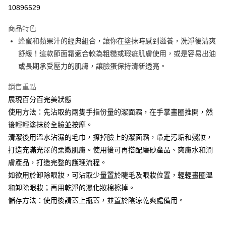
10896529
悠遊付
商品特色
Google Pay
蜂蜜和蘋果汁的經典組合，讓你在塗抹時感到滋養，洗淨後清爽
全盈+PAY
舒緩！這款節面霜適合較為粗糙或瑕疵肌膚使用，或是容易出油
或長期承受壓力的肌膚，讓臉蛋保持清新透亮。
大哥付你分期
相關說明
銷售重點
【大哥付你分期使用說明】
展現百分百完美狀態
AFTEE先享後付
1.本服務由台灣大哥大提供，台灣大哥大用戶可立即使用無須另外申請。
使用方法：先沾取約兩隻手指份量的潔面霜，在手掌畫圈推開，然
2.付款方式選擇「大哥付你分期」，訂單成立後會自動跳轉到大哥付的交易
相關說明
流程，驗證手機門號後，選擇欲分期的期數、繳款截止日，確認付款後即完
後輕輕塗抹於全臉並按摩。
【關於「AFTEE先享後付」】
成交易。
ATM付款
AFTEE先享後付是「在收到商品之後才付款」的支付方式。 讓您購物簡單
清潔後用溫水沾濕的毛巾，擦掉臉上的潔面霜，帶走污垢和殘妝，
3.實際核准額度、可分期數及費用金額請依後續交易確認頁面所載為準。
便利好安心！
4.訂單成立30分鐘內，如未前往確認交易或遇審核未通過，訂單將自動取
打造充滿光澤的柔嫩肌膚。使用後可再搭配磨砂產品、爽膚水和潤
１．簡單：不需註冊會員、不需綁卡、不需儲值。
運送方式
消。如遇「轉專審核」未通過狀況，表示未達大哥付你分期系統評分，恕無
２．便利：只要手機號碼，簡訊認證，即可結帳。
膚產品，打造完整的護理流程。
法說明評估內容。
３．安心：先確認商品／服務後，再付款。
付款後全家取貨
如欲用於卸除眼妝，可沾取少量置於睫毛及眼妝位置，輕輕畫圈溫
【繳款方式說明】
1.分期款項不併入電信帳單，「大哥付你分期」於每月結算日後寄送繳費提
每筆NT$70，滿NT$899(含以上)免運費
和卸除眼妝；再用乾淨的濕化妝棉擦掉。
【「AFTEE先享後付」結帳流程】
醒簡訊。
１．於結帳方式選擇「AFTEE先享後付」後，將跳轉至「AFTEE先享後付」
儲存方法：使用後請蓋上瓶蓋，並置於陰涼乾爽處備用。
2.透過簡訊連結打開帳單後，可選擇「超商條碼／台灣大直營門市／銀行轉
付款後7-11取貨
結帳頁面，進行簡訊認證並確認金額後，即可完成結帳。
帳／街口支付／iPASS MONEY」等通路繳費。
２．訂單成立數日內，您將收到繳費通知簡訊。
每筆NT$70，滿NT$899(含以上)免運費
３．收到繳費通知簡訊後14天內，點擊此簡訊中的連結，可透過四大超商／