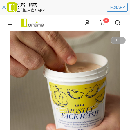
京站ｉ購物
開啟APP
立刻使用官方APP
0
1
/
1