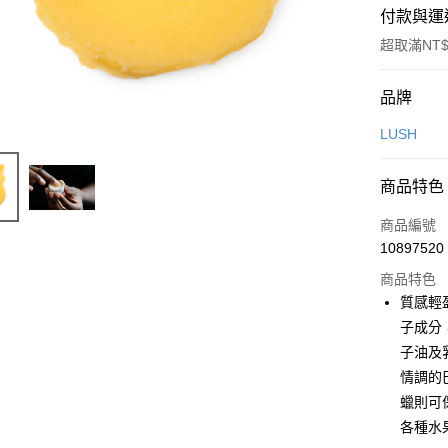
付款與運
超取滿NT$
付款方式
品牌
信用卡一
LUSH
LINE Pay
商品特色
Apple Pay
商品編號
街口支付
10897520
商品特色
悠遊付
質感輕
Google Pa
子成分
子油及
全盈+PAY
情調的
大哥付你
蠟則可
相關說明
各種水
【大哥付