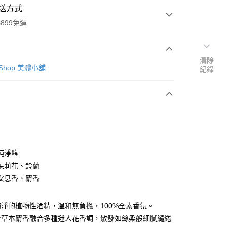
送方式
899免運
清除
次付款
y Shop 美體小舖
紀錄
純淨醛
y
茉莉花、鈴蘭
安息香、麝香
分期
淨的植物性酒精，溫和無負擔，100%全素香氛。
特草本麝香融合多種迷人花香調，散發如絲柔般細膩繾綣
你分期使用說明】