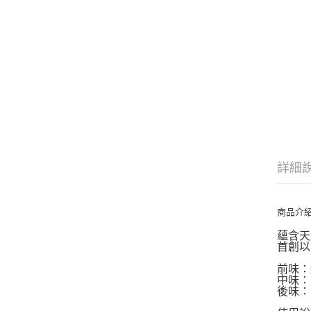
詳細
商品介
蘊含天
首創以
前味：
中味：
後味：