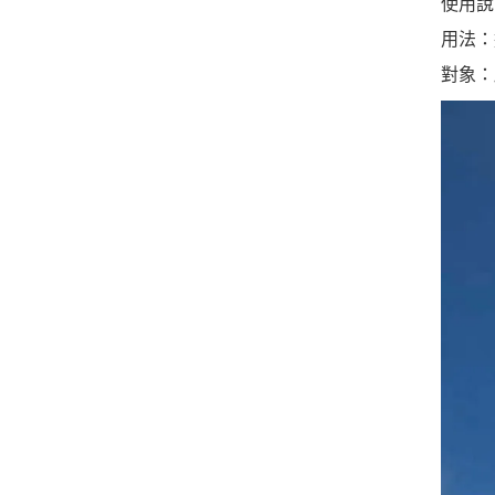
使用說
用法：
對象：