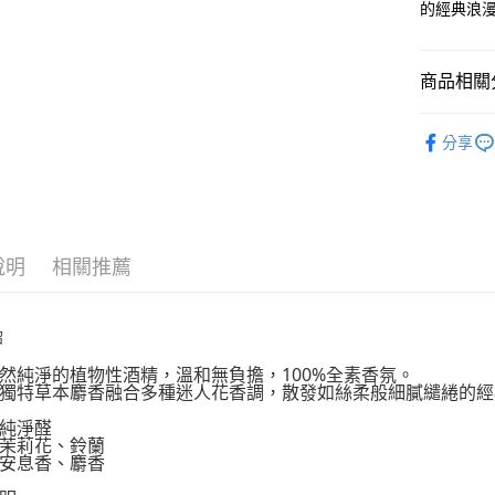
AFTEE先
1.本服務
的經典浪
2.付款方
相關說明
流程，驗
【關於「A
ATM付款
完成交易
AFTEE
商品相關分
3.實際核
便利好安
4.訂單成
１．簡單
美妝保養
消。如遇
２．便利
運送方式
分享
無法說明
３．安心
美妝保養
【繳款方
付款後全
1.分期款
【「AFT
醒簡訊。
每筆NT$7
１．於結帳
2.透過簡
付」結帳
帳／街口支
付款後7-1
２．訂單
說明
相關推薦
３．收到繳
每筆NT$7
【注意事
／ATM／
1.本服務
※ 請注意
宅配
用戶於交
絡購買商品
紹
款買賣價
先享後付
每筆NT$1
2.基於同
※ 交易是
然純淨的植物性酒精，溫和無負擔，100%全素香氛。
資料（包
獨特草本麝香融合多種迷人花香調，散發如絲柔般細膩繾綣的經
是否繳費成
京站台北店
用，由本
付客戶支
請自備購
純淨醛
3.完整用
茉莉花、鈴蘭
免運費
【注意事
安息香、麝香
１．透過由
交易，需