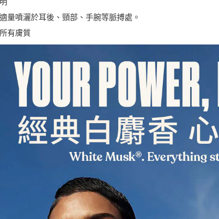
明
求債權轉
２．關於
適量噴灑於耳後、頸部、手腕等脈搏處。
https://aft
所有膚質
３．未成
「AFTE
任。
４．使用「
即時審查
結果請求
５．嚴禁
形，恩沛
動。