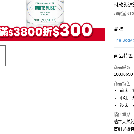
付款與運
超取滿NT$
付款方式
品牌
信用卡一
The Bod
LINE Pay
商品特色
Apple Pay
商品編號
街口支付
10898690
商品特色
悠遊付
前味：
Google Pa
中味：
後味：
全盈+PAY
銷售重點
大哥付你
蘊含天然純
相關說明
首創以獨
【大哥付