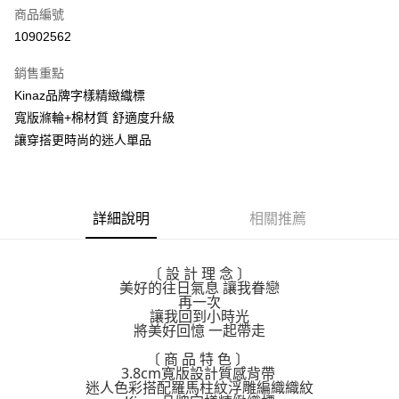
商品編號
街口支付
10902562
悠遊付
銷售重點
Google Pay
Kinaz品牌字樣精緻織標
全盈+PAY
寬版滌輪+棉材質 舒適度升級
讓穿搭更時尚的迷人單品
大哥付你分期
相關說明
【大哥付你分期使用說明】
AFTEE先享後付
1.本服務由台灣大哥大提供，台灣大哥大用戶可立即使用無須另外申請。
詳細說明
相關推薦
2.付款方式選擇「大哥付你分期」，訂單成立後會自動跳轉到大哥付的交易
相關說明
流程，驗證手機門號後，選擇欲分期的期數、繳款截止日，確認付款後即完
【關於「AFTEE先享後付」】
成交易。
ATM付款
AFTEE先享後付是「在收到商品之後才付款」的支付方式。 讓您購物簡單
3.實際核准額度、可分期數及費用金額請依後續交易確認頁面所載為準。
〔 設 計 理 念 〕
便利好安心！
美好的往日氣息 讓我眷戀
4.訂單成立30分鐘內，如未前往確認交易或遇審核未通過，訂單將自動取
１．簡單：不需註冊會員、不需綁卡、不需儲值。
再一次
運送方式
消。如遇「轉專審核」未通過狀況，表示未達大哥付你分期系統評分，恕無
２．便利：只要手機號碼，簡訊認證，即可結帳。
讓我回到小時光
法說明評估內容。
３．安心：先確認商品／服務後，再付款。
將美好回憶 一起帶走
付款後全家取貨
【繳款方式說明】
1.分期款項不併入電信帳單，「大哥付你分期」於每月結算日後寄送繳費提
每筆NT$70，滿NT$899(含以上)免運費
〔 商 品 特 色 〕
【「AFTEE先享後付」結帳流程】
醒簡訊。
3.8cm寬版設計質感背帶
１．於結帳方式選擇「AFTEE先享後付」後，將跳轉至「AFTEE先享後付」
2.透過簡訊連結打開帳單後，可選擇「超商條碼／台灣大直營門市／銀行轉
迷人色彩搭配羅馬柱紋浮雕編織織紋
付款後7-11取貨
結帳頁面，進行簡訊認證並確認金額後，即可完成結帳。
帳／街口支付／iPASS MONEY」等通路繳費。