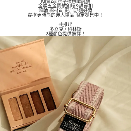
Kinaz品牌字樣精緻織標
２．訂單成立數日內，您將收到繳費通知簡訊。
每筆NT$70，滿NT$899(含以上)免運費
金燦五金問號釦環&調節扣
３．收到繳費通知簡訊後14天內，點擊此簡訊中的連結，可透過四大超商／
滌輪 棉材質 更加舒適好背
【注意事項】
ATM／網路銀行／等多元方式進行付款，方視為交易完成。
穿搭更時尚的迷人單品 限定發售中！
宅配
1.本服務係由「台灣大哥大股份有限公司」（以下簡稱本公司）所提供，讓
※ 請注意：結帳手續完成當下不需立刻繳費，但若您需要取消訂單，請聯絡
用戶於交易時，得透過本服務購買商品或服務，並由商店將買賣／分期付款
每筆NT$100，滿NT$1,000(含以上)免運費
購買商品的店家。未經商家同意取消之訂單仍視為有效，需透過AFTEE先享
共推出
買賣價金債權讓與本公司後，依約使用本公司帳單繳交帳款。
多立克 / 科林斯
後付繳納相關費用。
2.基於同意付款使用「大哥付你分期」之契約關係目的，商店將以您的個人
2種顏色提供選擇！
京站台北店客服中心(1F星巴克旁) 即日起不提供京站紙袋，取件時
※ 交易是否成功請以「AFTEE先享後付 」之結帳頁面顯示為準，若有關於
資料（包含姓名、電話或地址）提供予台灣大哥大進項蒐集、處理及利用，
是否繳費成功／繳費後需取消欲退款等相關疑問，請聯繫「AFTEE先享後付
請自備購物袋，若需購買紙袋可現場詢問
由本公司與您本人進行分期帳單所需資料之確認、核對及更正。
客戶支援中心」
https://netprotections.freshdesk.com/support/home
3.完整用戶服務條款，請詳閱以下連結：
https://oppay.tw/userRule
免運費
【注意事項】
１．透過由恩沛科技股份有限公司提供之「AFTEE先享後付」服務完成之交
易，需依本服務之必要範圍內提供個人資料，並將交易相關給付款項請求債
權轉讓予恩沛科技股份有限公司。
２．關於個人資料處理事宜，請瀏覽以下網址：
https://aftee.tw/terms/#terms3
３．未成年的使用者請事先徵得法定代理人或監護人之同意方可使用
「AFTEE先享後付」，若未經同意申辦者引起之損失，本公司不負相關責
任。
４．使用「AFTEE先享後付」時，將依據個別帳號之用戶狀況，依本公司即
時審查核予不同之上限額度；若仍有額度不足之情形，本公司將視審查結果
請求用戶進行身份認證。
５．嚴禁一人註冊多個帳號或使用他人資訊註冊。若發現惡意使用之情形，
恩沛科技股份有限公司將有權停止該用戶之使用額度並採取法律行動。