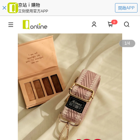
京站ｉ購物
開啟APP
立刻使用官方APP
0
1
/
4