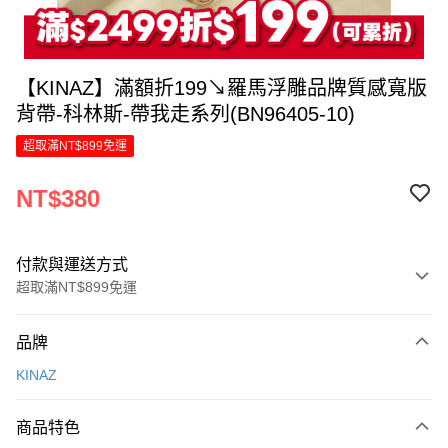
【KINAZ】滿額折199↘羅馬浮雕品牌質感寬版
背帶-科林斯-帶我走系列(BN96405-10)
超取滿NT$899免運
NT$380
付款與運送方式
超取滿NT$899免運
付款方式
品牌
信用卡一次付款
KINAZ
LINE Pay
商品特色
Apple Pay