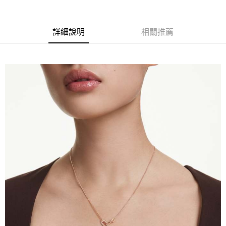
1.分期款項不併入電信帳單，「大哥付你分期」於每月結算日後寄送繳費提
每筆NT$70，滿NT$1,000(含以上)免運費
【「AFTEE先享後付」結帳流程】
醒簡訊。
１．於結帳方式選擇「AFTEE先享後付」後，將跳轉至「AFTEE先享後付」
2.透過簡訊連結打開帳單後，可選擇「超商條碼／台灣大直營門市／銀行轉
付款後7-11取貨
結帳頁面，進行簡訊認證並確認金額後，即可完成結帳。
詳細說明
相關推薦
帳／街口支付／iPASS MONEY」等通路繳費。
２．訂單成立數日內，您將收到繳費通知簡訊。
每筆NT$70，滿NT$1,000(含以上)免運費
３．收到繳費通知簡訊後14天內，點擊此簡訊中的連結，可透過四大超商／
【注意事項】
ATM／網路銀行／等多元方式進行付款，方視為交易完成。
宅配
1.本服務係由「台灣大哥大股份有限公司」（以下簡稱本公司）所提供，讓
※ 請注意：結帳手續完成當下不需立刻繳費，但若您需要取消訂單，請聯絡
用戶於交易時，得透過本服務購買商品或服務，並由商店將買賣／分期付款
每筆NT$100，滿NT$1,200(含以上)免運費
購買商品的店家。未經商家同意取消之訂單仍視為有效，需透過AFTEE先享
買賣價金債權讓與本公司後，依約使用本公司帳單繳交帳款。
後付繳納相關費用。
2.基於同意付款使用「大哥付你分期」之契約關係目的，商店將以您的個人
京站台北店客服中心(1F星巴克旁) 即日起不提供京站紙袋，取件時
※ 交易是否成功請以「AFTEE先享後付 」之結帳頁面顯示為準，若有關於
資料（包含姓名、電話或地址）提供予台灣大哥大進項蒐集、處理及利用，
是否繳費成功／繳費後需取消欲退款等相關疑問，請聯繫「AFTEE先享後付
請自備購物袋，若需購買紙袋可現場詢問
由本公司與您本人進行分期帳單所需資料之確認、核對及更正。
客戶支援中心」
https://netprotections.freshdesk.com/support/home
3.完整用戶服務條款，請詳閱以下連結：
https://oppay.tw/userRule
免運費
【注意事項】
１．透過由恩沛科技股份有限公司提供之「AFTEE先享後付」服務完成之交
易，需依本服務之必要範圍內提供個人資料，並將交易相關給付款項請求債
權轉讓予恩沛科技股份有限公司。
２．關於個人資料處理事宜，請瀏覽以下網址：
https://aftee.tw/terms/#terms3
３．未成年的使用者請事先徵得法定代理人或監護人之同意方可使用
「AFTEE先享後付」，若未經同意申辦者引起之損失，本公司不負相關責
任。
４．使用「AFTEE先享後付」時，將依據個別帳號之用戶狀況，依本公司即
時審查核予不同之上限額度；若仍有額度不足之情形，本公司將視審查結果