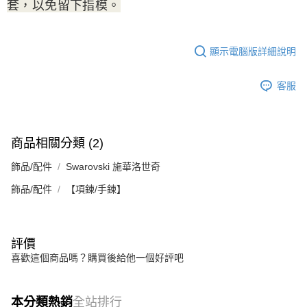
套，以免留下指模。
顯示電腦版詳細說明
客服
商品相關分類 (2)
飾品/配件
Swarovski 施華洛世奇
飾品/配件
【項鍊/手鍊】
評價
喜歡這個商品嗎？購買後給他一個好評吧
本分類熱銷
全站排行