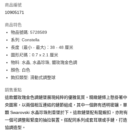
合作金庫商業銀行
第一商業銀行
LINE Pay
商品編號
華南商業銀行
彰化商業銀行
10905171
Apple Pay
上海商業儲蓄銀行
台北富邦商業銀行
國泰世華商業銀行
兆豐國際商業銀行
商品特色
街口支付
臺灣中小企業銀行
台中商業銀行
物品號碼: 5728589
匯豐（台灣）商業銀行
華泰商業銀行
悠遊付
系列: Constella
聯邦商業銀行
遠東國際商業銀行
元大商業銀行
永豐商業銀行
長度（最小 - 最大)：38 - 48 厘米
Google Pay
玉山商業銀行
星展（台灣）商業銀行
圖形尺碼：0.7 x 2.1 厘米
台新國際商業銀行
中國信託商業銀行
全盈+PAY
物料: 水晶, 水晶珍珠, 鍍玫瑰金色調
台灣樂天信用卡公司
顏色: 白色
大哥付你分期
鉤扣類型: 滑動式調整球
相關說明
【大哥付你分期使用說明】
AFTEE先享後付
銷售重點
1.本服務由台灣大哥大提供，台灣大哥大用戶可立即使用無須另外申請。
2.付款方式選擇「大哥付你分期」，訂單成立後會自動跳轉到大哥付的交易
相關說明
這款鍍玫瑰金色調鏈墜展現純粹的優雅氣質。精緻鏈條上懸掛著中
流程，驗證手機門號後，選擇欲分期的期數、繳款截止日，確認付款後即完
【關於「AFTEE先享後付」】
央圖案，以兩個相互連結的鏈節組成，其中一個飾有透明密鑲，單
成交易。
ATM付款
AFTEE先享後付是「在收到商品之後才付款」的支付方式。 讓您購物簡單
顆 Swarovski 水晶珍珠則垂墜於下。這款鏈墜配有龍蝦扣，亦附有
3.實際核准額度、可分期數及費用金額請依後續交易確認頁面所載為準。
便利好安心！
4.訂單成立30分鐘內，如未前往確認交易或遇審核未通過，訂單將自動取
一個可調整鬆緊度的抽拉裝置。搭配同系列成套耳環或手鏈，打造
１．簡單：不需註冊會員、不需綁卡、不需儲值。
運送方式
消。如遇「轉專審核」未通過狀況，表示未達大哥付你分期系統評分，恕無
２．便利：只要手機號碼，簡訊認證，即可結帳。
協調造型。
法說明評估內容。
３．安心：先確認商品／服務後，再付款。
付款後全家取貨
【繳款方式說明】