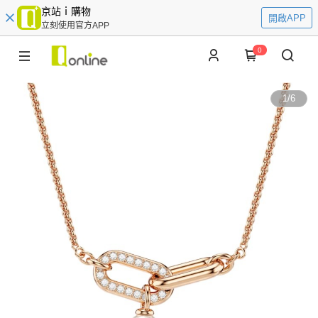
京站ｉ購物
開啟APP
立刻使用官方APP
0
1
/
6