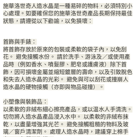
施華洛世奇人造水晶是一種易碎的物料，必須特別小
心處理。如要確保您的施華洛世奇產品長期保持最佳
狀態，請遵從以下勸諭，以免損壞：
首飾與手錶：
將首飾存放於原來的包裝或柔軟的袋子內，以免刮
花。 避免接觸水份。 請於洗手、游泳及／或使用產
品時（例如香水、噴髮膠、肥皂或護膚液）除下首
飾，因可損壞金屬並縮短鍍層的壽命，以及引致脫色
和失去人造水晶的光彩。 避免與可以刮花或撞崩人
造水晶的硬物接觸（亦即與物品碰撞）。
小塑像與裝飾品：
以柔軟的非絨布細心擦亮產品，或以温水人手清洗。
切勿將人造水晶產品浸入水中。 以柔軟的非絨布抹
乾，以盡量增強其光芒。 避免接觸粗糙的物料及玻
璃／窗戶清潔劑。 處理人造水晶時，建議穿上棉手