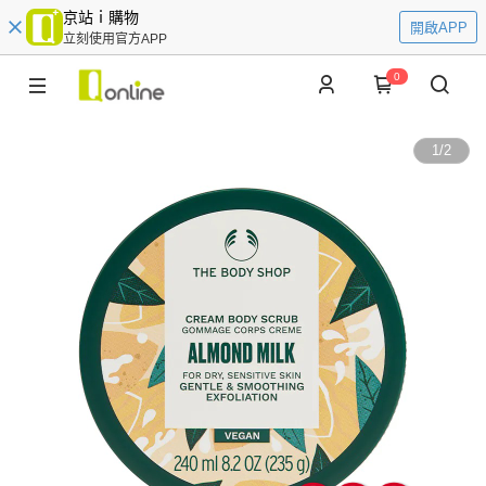
京站ｉ購物
開啟APP
立刻使用官方APP
0
1
/
2