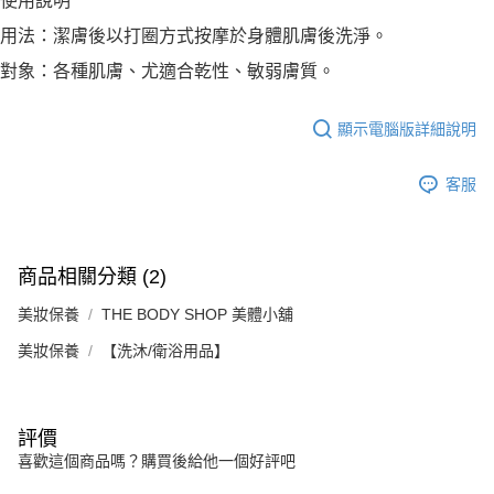
使用說明
２．訂單成立數日內，您將收到繳費通知簡訊。
每筆NT$70，滿NT$899(含以上)免運費
３．收到繳費通知簡訊後14天內，點擊此簡訊中的連結，可透過四大超商／
用法：潔膚後以打圈方式按摩於身體肌膚後洗淨。
【注意事項】
ATM／網路銀行／等多元方式進行付款，方視為交易完成。
宅配
1.本服務係由「台灣大哥大股份有限公司」（以下簡稱本公司）所提供，讓
對象：各種肌膚、尤適合乾性、敏弱膚質。
※ 請注意：結帳手續完成當下不需立刻繳費，但若您需要取消訂單，請聯絡
用戶於交易時，得透過本服務購買商品或服務，並由商店將買賣／分期付款
每筆NT$100，滿NT$1,000(含以上)免運費
購買商品的店家。未經商家同意取消之訂單仍視為有效，需透過AFTEE先享
買賣價金債權讓與本公司後，依約使用本公司帳單繳交帳款。
後付繳納相關費用。
2.基於同意付款使用「大哥付你分期」之契約關係目的，商店將以您的個人
京站台北店客服中心(1F星巴克旁) 即日起不提供京站紙袋，取件時
※ 交易是否成功請以「AFTEE先享後付 」之結帳頁面顯示為準，若有關於
顯示電腦版詳細說明
資料（包含姓名、電話或地址）提供予台灣大哥大進項蒐集、處理及利用，
是否繳費成功／繳費後需取消欲退款等相關疑問，請聯繫「AFTEE先享後付
請自備購物袋，若需購買紙袋可現場詢問
由本公司與您本人進行分期帳單所需資料之確認、核對及更正。
客戶支援中心」
https://netprotections.freshdesk.com/support/home
3.完整用戶服務條款，請詳閱以下連結：
https://oppay.tw/userRule
客服
免運費
【注意事項】
１．透過由恩沛科技股份有限公司提供之「AFTEE先享後付」服務完成之交
易，需依本服務之必要範圍內提供個人資料，並將交易相關給付款項請求債
權轉讓予恩沛科技股份有限公司。
商品相關分類 (2)
２．關於個人資料處理事宜，請瀏覽以下網址：
https://aftee.tw/terms/#terms3
美妝保養
THE BODY SHOP 美體小舖
３．未成年的使用者請事先徵得法定代理人或監護人之同意方可使用
「AFTEE先享後付」，若未經同意申辦者引起之損失，本公司不負相關責
美妝保養
【洗沐/衛浴用品】
任。
４．使用「AFTEE先享後付」時，將依據個別帳號之用戶狀況，依本公司即
時審查核予不同之上限額度；若仍有額度不足之情形，本公司將視審查結果
請求用戶進行身份認證。
評價
５．嚴禁一人註冊多個帳號或使用他人資訊註冊。若發現惡意使用之情形，
喜歡這個商品嗎？購買後給他一個好評吧
恩沛科技股份有限公司將有權停止該用戶之使用額度並採取法律行動。