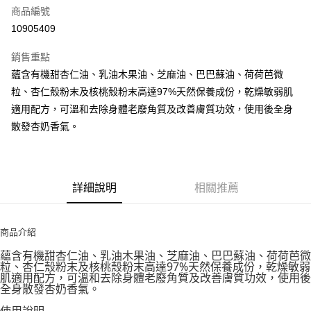
商品編號
街口支付
10905409
悠遊付
銷售重點
Google Pay
蘊含有機甜杏仁油、乳油木果油、芝麻油、巴巴蘇油、荷荷芭微
全盈+PAY
粒、杏仁殼粉末及核桃殼粉末高達97%天然保養成份，乾燥敏弱肌
適用配方，可溫和去除身體老廢角質及改善膚質功效，使用後全身
大哥付你分期
散發杏奶香氣。
相關說明
【大哥付你分期使用說明】
AFTEE先享後付
1.本服務由台灣大哥大提供，台灣大哥大用戶可立即使用無須另外申請。
2.付款方式選擇「大哥付你分期」，訂單成立後會自動跳轉到大哥付的交易
相關說明
流程，驗證手機門號後，選擇欲分期的期數、繳款截止日，確認付款後即完
詳細說明
相關推薦
【關於「AFTEE先享後付」】
成交易。
ATM付款
AFTEE先享後付是「在收到商品之後才付款」的支付方式。 讓您購物簡單
3.實際核准額度、可分期數及費用金額請依後續交易確認頁面所載為準。
便利好安心！
4.訂單成立30分鐘內，如未前往確認交易或遇審核未通過，訂單將自動取
１．簡單：不需註冊會員、不需綁卡、不需儲值。
商品介紹
運送方式
消。如遇「轉專審核」未通過狀況，表示未達大哥付你分期系統評分，恕無
２．便利：只要手機號碼，簡訊認證，即可結帳。
法說明評估內容。
蘊含有機甜杏仁油、乳油木果油、芝麻油、巴巴蘇油、荷荷芭微
３．安心：先確認商品／服務後，再付款。
付款後全家取貨
【繳款方式說明】
粒、杏仁殼粉末及核桃殼粉末高達97%天然保養成份，乾燥敏弱
1.分期款項不併入電信帳單，「大哥付你分期」於每月結算日後寄送繳費提
肌適用配方，可溫和去除身體老廢角質及改善膚質功效，使用後
每筆NT$70，滿NT$899(含以上)免運費
【「AFTEE先享後付」結帳流程】
醒簡訊。
全身散發杏奶香氣。
１．於結帳方式選擇「AFTEE先享後付」後，將跳轉至「AFTEE先享後付」
2.透過簡訊連結打開帳單後，可選擇「超商條碼／台灣大直營門市／銀行轉
付款後7-11取貨
結帳頁面，進行簡訊認證並確認金額後，即可完成結帳。
帳／街口支付／iPASS MONEY」等通路繳費。