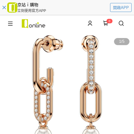
京站ｉ購物
開啟APP
立刻使用官方APP
0
1
/
5