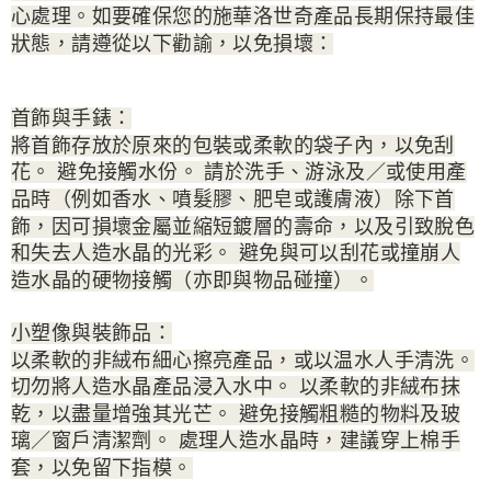
心處理。如要確保您的施華洛世奇產品長期保持最佳
狀態，請遵從以下勸諭，以免損壞：
首飾與手錶：
將首飾存放於原來的包裝或柔軟的袋子內，以免刮
花。 避免接觸水份。 請於洗手、游泳及／或使用產
品時（例如香水、噴髮膠、肥皂或護膚液）除下首
飾，因可損壞金屬並縮短鍍層的壽命，以及引致脫色
和失去人造水晶的光彩。 避免與可以刮花或撞崩人
造水晶的硬物接觸（亦即與物品碰撞）。
小塑像與裝飾品：
以柔軟的非絨布細心擦亮產品，或以温水人手清洗。
切勿將人造水晶產品浸入水中。 以柔軟的非絨布抹
乾，以盡量增強其光芒。 避免接觸粗糙的物料及玻
璃／窗戶清潔劑。 處理人造水晶時，建議穿上棉手
套，以免留下指模。