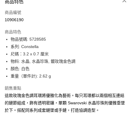
6 期 0 利率 每期
NT$883
21家銀行
商品特色
合作金庫商業銀行
第一商業銀行
LINE Pay
商品編號
華南商業銀行
彰化商業銀行
10906190
Apple Pay
上海商業儲蓄銀行
台北富邦商業銀行
國泰世華商業銀行
兆豐國際商業銀行
商品特色
街口支付
臺灣中小企業銀行
台中商業銀行
物品號碼: 5728585
匯豐（台灣）商業銀行
華泰商業銀行
悠遊付
系列: Constella
聯邦商業銀行
遠東國際商業銀行
元大商業銀行
永豐商業銀行
尺碼：3.2 x 0.7 厘米
Google Pay
玉山商業銀行
星展（台灣）商業銀行
物料: 水晶, 水晶珍珠, 鍍玫瑰金色調
台新國際商業銀行
中國信託商業銀行
全盈+PAY
顏色: 白色
台灣樂天信用卡公司
重量（單件計): 2.62 g
大哥付你分期
相關說明
銷售重點
【大哥付你分期使用說明】
AFTEE先享後付
這款玫瑰金色調耳環將優雅化為藝術。每只耳環都以兩個相互連結
1.本服務由台灣大哥大提供，台灣大哥大用戶可立即使用無須另外申請。
2.付款方式選擇「大哥付你分期」，訂單成立後會自動跳轉到大哥付的交易
相關說明
的鏈節組成，飾有透明密鑲，單顆 Swarovski 水晶珍珠則優雅垂墜
流程，驗證手機門號後，選擇欲分期的期數、繳款截止日，確認付款後即完
【關於「AFTEE先享後付」】
於下。搭配同系列成套鏈墜或手鏈，打造協調造型。
成交易。
ATM付款
AFTEE先享後付是「在收到商品之後才付款」的支付方式。 讓您購物簡單
3.實際核准額度、可分期數及費用金額請依後續交易確認頁面所載為準。
便利好安心！
4.訂單成立30分鐘內，如未前往確認交易或遇審核未通過，訂單將自動取
１．簡單：不需註冊會員、不需綁卡、不需儲值。
運送方式
消。如遇「轉專審核」未通過狀況，表示未達大哥付你分期系統評分，恕無
２．便利：只要手機號碼，簡訊認證，即可結帳。