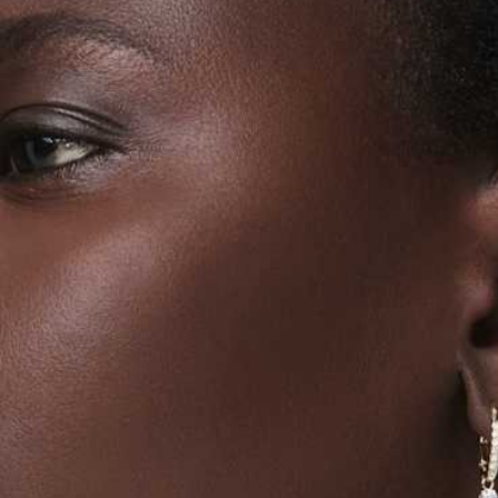
是否繳費成
京站台北店
用，由本
付客戶支
請自備購
3.完整用
免運費
【注意事
１．透過由
交易，需
求債權轉
２．關於
https://aft
３．未成
「AFTE
任。
４．使用「
即時審查
結果請求
５．嚴禁
形，恩沛
動。