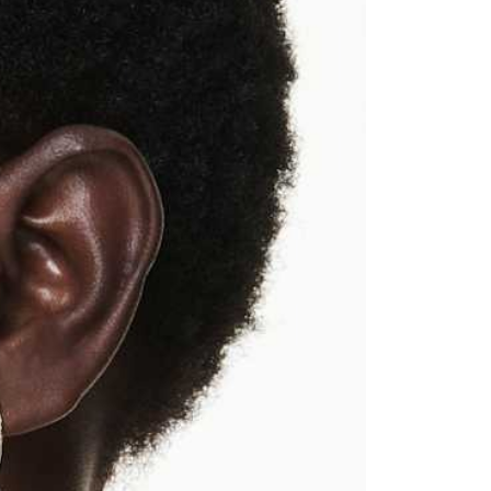
功／繳費後需取消欲退款等相關疑問，請聯繫「AFTEE先享後
客服中心(1F星巴克旁) 即日起不提供京站紙袋，取件時
公司與您本人進行分期帳單所需資料之確認、核對及更正。
援中心」
https://netprotections.freshdesk.com/support/home
物袋，若需購買紙袋可現場詢問
戶服務條款，請詳閱以下連結：
https://oppay.tw/userRule
項】
恩沛科技股份有限公司提供之「AFTEE先享後付」服務完成之
依本服務之必要範圍內提供個人資料，並將交易相關給付款項請
讓予恩沛科技股份有限公司。
個人資料處理事宜，請瀏覽以下網址：
ee.tw/terms/#terms3
年的使用者請事先徵得法定代理人或監護人之同意方可使用
E先享後付」，若未經同意申辦者引起之損失，本公司不負相關責
AFTEE先享後付」時，將依據個別帳號之用戶狀況，依本公司
核予不同之上限額度；若仍有額度不足之情形，本公司將視審查
用戶進行身份認證。
一人註冊多個帳號或使用他人資訊註冊。若發現惡意使用之情
科技股份有限公司將有權停止該用戶之使用額度並採取法律行