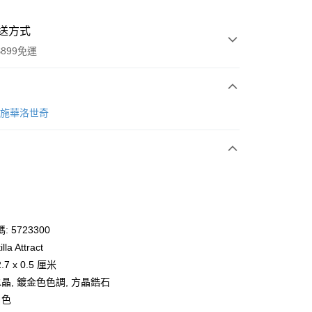
送方式
899免運
次付款
ki 施華洛世奇
期付款
0 利率 每期
NT$766
21家銀行
庫商業銀行
第一商業銀行
業銀行
彰化商業銀行
業儲蓄銀行
台北富邦商業銀行
華商業銀行
兆豐國際商業銀行
 5723300
小企業銀行
台中商業銀行
lla Attract
台灣）商業銀行
華泰商業銀行
7 x 0.5 厘米
業銀行
遠東國際商業銀行
水晶, 鍍金色色調, 方晶鋯石
業銀行
永豐商業銀行
y
白色
業銀行
星展（台灣）商業銀行