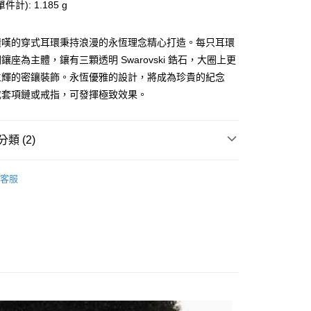
際商業銀行
中國信託商業銀行
計): 1.185 g
天信用卡公司
分期
讚嘆的穿式耳環秉持浪漫的永恆理念精心打造。每只耳環
鑲座為主體，鑲有三顆透明 Swarovski 鋯石，大圈上更
你分期使用說明】
享後付
由台灣大哥大提供，台灣大哥大用戶可立即使用無須另外申請。
生輝的密鑲裝飾。永恆優雅的設計，將成為珍貴的紀念
式選擇「大哥付你分期」，訂單成立後會自動跳轉到大哥付的交易
成套項鏈或戒指，可發揮極致效果。
證手機門號後，選擇欲分期的期數、繳款截止日，確認付款後即
FTEE先享後付」】
。
先享後付是「在收到商品之後才付款」的支付方式。 讓您購物簡單
准額度、可分期數及費用金額請依後續交易確認頁面所載為準。
心！
立30分鐘內，如未前往確認交易或遇審核未通過，訂單將自動取
：不需註冊會員、不需綁卡、不需儲值。
類 (2)
「轉專審核」未通過狀況，表示未達大哥付你分期系統評分，恕
：只要手機號碼，簡訊認證，即可結帳。
評估內容。
：先確認商品／服務後，再付款。
Swarovski 施華洛世奇
式說明】
客服
家取貨
項不併入電信帳單，「大哥付你分期」於每月結算日後寄送繳費提
EE先享後付」結帳流程】
【戒指/耳環】
0，滿NT$899(含以上)免運費
方式選擇「AFTEE先享後付」後，將跳轉至「AFTEE先享後
訊連結打開帳單後，可選擇「超商條碼／台灣大直營門市／銀行轉
頁面，進行簡訊認證並確認金額後，即可完成結帳。
付／iPASS MONEY」等通路繳費。
1取貨
成立數日內，您將收到繳費通知簡訊。
費通知簡訊後14天內，點擊此簡訊中的連結，可透過四大超商
0，滿NT$899(含以上)免運費
項】
網路銀行／等多元方式進行付款，方視為交易完成。
係由「台灣大哥大股份有限公司」（以下簡稱本公司）所提供，讓
：結帳手續完成當下不需立刻繳費，但若您需要取消訂單，請聯
易時，得透過本服務購買商品或服務，並由商店將買賣／分期付
的店家。未經商家同意取消之訂單仍視為有效，需透過AFTEE
金債權讓與本公司後，依約使用本公司帳單繳交帳款。
繳納相關費用。
00，滿NT$1,000(含以上)免運費
意付款使用「大哥付你分期」之契約關係目的，商店將以您的個人
否成功請以「AFTEE先享後付 」之結帳頁面顯示為準，若有關於
含姓名、電話或地址）提供予台灣大哥大進項蒐集、處理及利