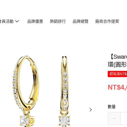
會員活動
品牌優惠
熱銷排行
品牌總覽
廠商合作提案
【Swar
環(圓形
超取滿NT$
NT$4,
數量