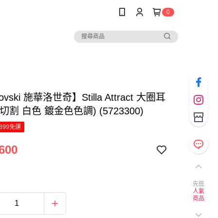
0
ovski 施華洛世奇】Stilla Attract 大圈耳
切割 白色 鍍金色色調) (5723300)
899免運
600
先逛
人氣
商品