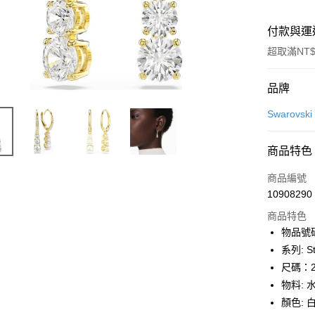
付款與運
超取滿NT$
付款方式
品牌
信用卡一
Swarovs
信用卡分
商品特色
6 期 
商品編號
合作金
LINE Pay
10908290
華南商
Apple Pay
上海商
商品特色
國泰世
物品號碼:
街口支付
臺灣中
系列: Sti
匯豐（
悠遊付
尺碼：2.
聯邦商
物料: 
元大商
Google Pa
顏色: 
玉山商