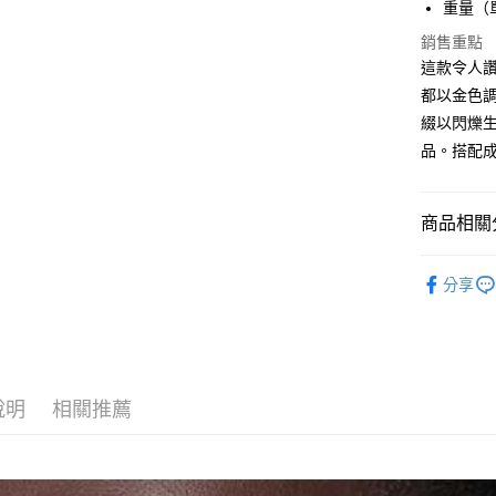
台新國
全盈+PAY
重量（單件
台灣樂
銷售重點
大哥付你
這款令人
相關說明
都以金色調
【大哥付
AFTEE先
1.本服務
綴以閃爍
2.付款方
相關說明
品。搭配
流程，驗
【關於「A
ATM付款
完成交易
AFTEE
3.實際核
便利好安
4.訂單成
１．簡單
商品相關分
消。如遇
２．便利
運送方式
無法說明
３．安心
飾品/配件
【繳款方
分享
付款後全
1.分期款
【「AFT
飾品/配件
醒簡訊。
每筆NT$7
１．於結帳
2.透過簡
付」結帳
帳／街口支
付款後7-1
２．訂單
３．收到繳
每筆NT$7
【注意事
／ATM／
說明
相關推薦
1.本服務
※ 請注意
宅配
用戶於交
絡購買商品
款買賣價
先享後付
每筆NT$1
2.基於同
※ 交易是
資料（包