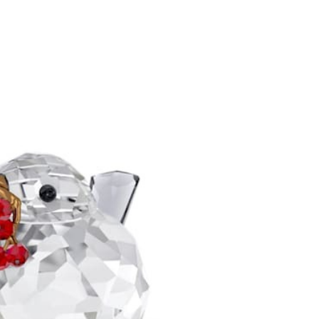
功／繳費後需取消欲退款等相關疑問，請聯繫「AFTEE先享後
客服中心(1F星巴克旁) 即日起不提供京站紙袋，取件時
公司與您本人進行分期帳單所需資料之確認、核對及更正。
援中心」
https://netprotections.freshdesk.com/support/home
物袋，若需購買紙袋可現場詢問
戶服務條款，請詳閱以下連結：
https://oppay.tw/userRule
項】
恩沛科技股份有限公司提供之「AFTEE先享後付」服務完成之
依本服務之必要範圍內提供個人資料，並將交易相關給付款項請
讓予恩沛科技股份有限公司。
個人資料處理事宜，請瀏覽以下網址：
ee.tw/terms/#terms3
年的使用者請事先徵得法定代理人或監護人之同意方可使用
E先享後付」，若未經同意申辦者引起之損失，本公司不負相關責
AFTEE先享後付」時，將依據個別帳號之用戶狀況，依本公司
核予不同之上限額度；若仍有額度不足之情形，本公司將視審查
用戶進行身份認證。
一人註冊多個帳號或使用他人資訊註冊。若發現惡意使用之情
科技股份有限公司將有權停止該用戶之使用額度並採取法律行