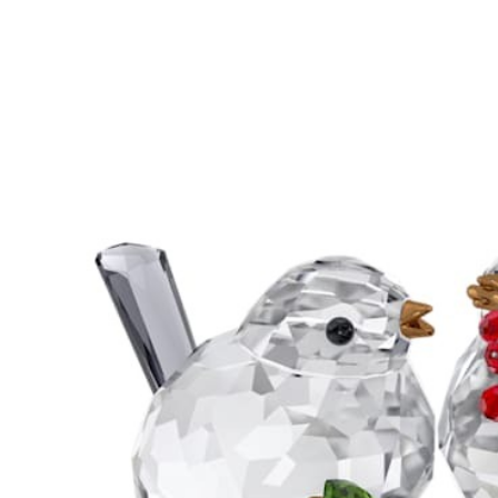
是否繳費成
京站台北店
用，由本
付客戶支
請自備購
3.完整用
免運費
【注意事
１．透過由
交易，需
求債權轉
２．關於
https://aft
３．未成
「AFTE
任。
４．使用「
即時審查
結果請求
５．嚴禁
形，恩沛
動。