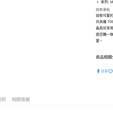
台新國
全盈+PAY
系列: Idy
台灣樂
銷售重點
大哥付你
這款可愛的
相關說明
共具備 7
【大哥付
AFTEE先
1.本服務
晶鳥兒享
2.付款方
相關說明
造您獨一無
流程，驗
【關於「A
ATM付款
完成交易
童。
AFTEE
3.實際核
便利好安
4.訂單成
１．簡單
消。如遇
２．便利
運送方式
商品相關分
無法說明
３．安心
【繳款方
付款後全
飾品/配件
1.分期款
【「AFT
分享
醒簡訊。
每筆NT$7
１．於結帳
居家傢飾
2.透過簡
付」結帳
帳／街口支
付款後7-1
２．訂單
３．收到繳
每筆NT$7
【注意事
／ATM／
1.本服務
※ 請注意
宅配
用戶於交
說明
相關推薦
絡購買商品
款買賣價
先享後付
每筆NT$1
2.基於同
※ 交易是
資料（包