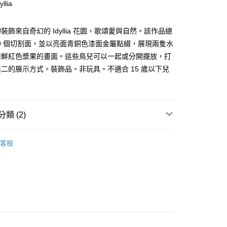
際商業銀行
中國信託商業銀行
llia
天信用卡公司
分期
裝飾來自奇幻的 Idyllia 花園，歌頌愛與自然。該作品總
09 個切割面，並以亮面青銅色漆面金屬點綴，展現兩隻水
你分期使用說明】
享後付
由台灣大哥大提供，台灣大哥大用戶可立即使用無須另外申請。
用鮮紅色漿果的畫面。這些鳥兒可以一起或分開擺放，打
式選擇「大哥付你分期」，訂單成立後會自動跳轉到大哥付的交易
二的展示方式。裝飾品。非玩具。不適合 15 歲以下兒
證手機門號後，選擇欲分期的期數、繳款截止日，確認付款後即
FTEE先享後付」】
。
先享後付是「在收到商品之後才付款」的支付方式。 讓您購物簡單
准額度、可分期數及費用金額請依後續交易確認頁面所載為準。
心！
立30分鐘內，如未前往確認交易或遇審核未通過，訂單將自動取
：不需註冊會員、不需綁卡、不需儲值。
「轉專審核」未通過狀況，表示未達大哥付你分期系統評分，恕
：只要手機號碼，簡訊認證，即可結帳。
類 (2)
評估內容。
：先確認商品／服務後，再付款。
式說明】
家取貨
Swarovski 施華洛世奇
項不併入電信帳單，「大哥付你分期」於每月結算日後寄送繳費提
EE先享後付」結帳流程】
客服
0，滿NT$899(含以上)免運費
方式選擇「AFTEE先享後付」後，將跳轉至「AFTEE先享後
【裝飾佈置】
訊連結打開帳單後，可選擇「超商條碼／台灣大直營門市／銀行轉
頁面，進行簡訊認證並確認金額後，即可完成結帳。
付／iPASS MONEY」等通路繳費。
1取貨
成立數日內，您將收到繳費通知簡訊。
費通知簡訊後14天內，點擊此簡訊中的連結，可透過四大超商
0，滿NT$899(含以上)免運費
項】
網路銀行／等多元方式進行付款，方視為交易完成。
係由「台灣大哥大股份有限公司」（以下簡稱本公司）所提供，讓
：結帳手續完成當下不需立刻繳費，但若您需要取消訂單，請聯
易時，得透過本服務購買商品或服務，並由商店將買賣／分期付
的店家。未經商家同意取消之訂單仍視為有效，需透過AFTEE
金債權讓與本公司後，依約使用本公司帳單繳交帳款。
繳納相關費用。
00，滿NT$1,000(含以上)免運費
意付款使用「大哥付你分期」之契約關係目的，商店將以您的個人
否成功請以「AFTEE先享後付 」之結帳頁面顯示為準，若有關於
含姓名、電話或地址）提供予台灣大哥大進項蒐集、處理及利