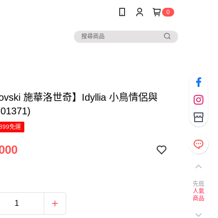
0
ovski 施華洛世奇】Idyllia 小鳥情侶與
01371)
899免運
000
先逛
人氣
商品