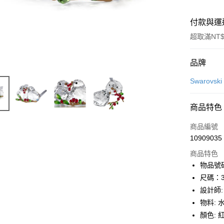
付款與運
超取滿NT$
付款方式
品牌
信用卡一
Swarovs
信用卡分
商品特色
6 期 
商品編號
合作金
LINE Pay
10909035
華南商
Apple Pay
上海商
商品特色
國泰世
物品號碼:
街口支付
臺灣中
尺碼：3.6
匯豐（
悠遊付
設計師: E
聯邦商
物料: 
元大商
Google Pa
顏色: 
玉山商