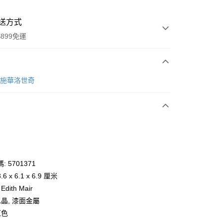
送方式
899免運
次付款
ki 施華洛世奇
期付款
0 利率 每期
NT$1,333
21家銀行
庫商業銀行
第一商業銀行
業銀行
彰化商業銀行
業儲蓄銀行
台北富邦商業銀行
華商業銀行
兆豐國際商業銀行
 5701371
小企業銀行
台中商業銀行
 x 6.1 x 6.9 厘米
台灣）商業銀行
華泰商業銀行
dith Mair
業銀行
遠東國際商業銀行
水晶, 漆面金屬
業銀行
永豐商業銀行
y
紅色
業銀行
星展（台灣）商業銀行