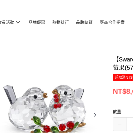
會員活動
品牌優惠
熱銷排行
品牌總覽
廠商合作提案
【Swar
莓果(57
超取滿NT$
NT$8,
數量