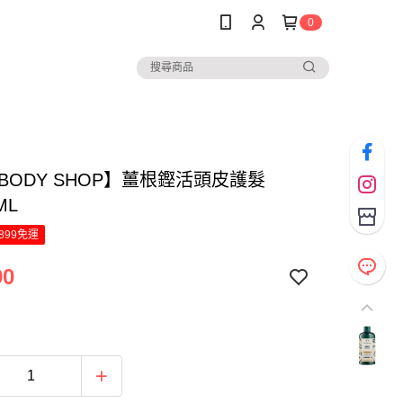
0
 BODY SHOP】薑根鏗活頭皮護髮
ML
899免運
90