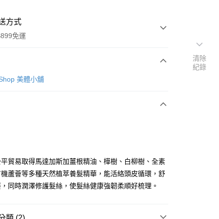
送方式
899免運
清除
紀錄
次付款
y Shop 美體小舖
公平貿易取得馬達加斯加薑根精油、樺樹、白柳樹、全素
y
有機蘆薈等多種天然植萃養髮精華，能活絡頭皮循環，舒
癢，同時潤澤修護髮絲，使髮絲健康強韌柔順好梳理。
分期
類 (2)