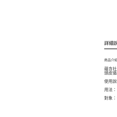
詳細
商品介
蘊含社
頭皮循
使用說
用法：
對象：