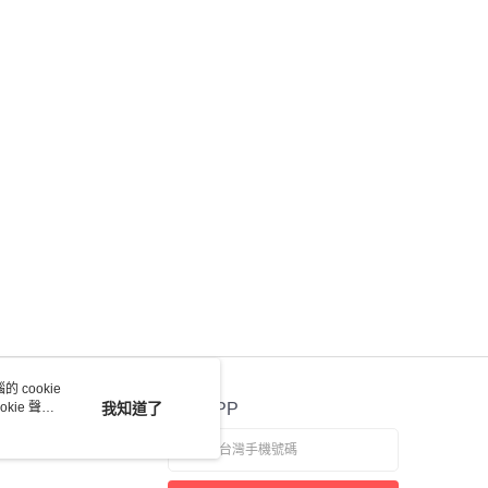
恩沛科技股份有限公司提供之「AFTEE先享後付」服務完成之
依本服務之必要範圍內提供個人資料，並將交易相關給付款項請
讓予恩沛科技股份有限公司。
個人資料處理事宜，請瀏覽以下網址：
ee.tw/terms/#terms3
年的使用者請事先徵得法定代理人或監護人之同意方可使用
E先享後付」，若未經同意申辦者引起之損失，本公司不負相關責
AFTEE先享後付」時，將依據個別帳號之用戶狀況，依本公司
核予不同之上限額度；若仍有額度不足之情形，本公司將視審查
用戶進行身份認證。
一人註冊多個帳號或使用他人資訊註冊。若發現惡意使用之情
科技股份有限公司將有權停止該用戶之使用額度並採取法律行
 cookie
kie 聲明
我知道了
官方APP