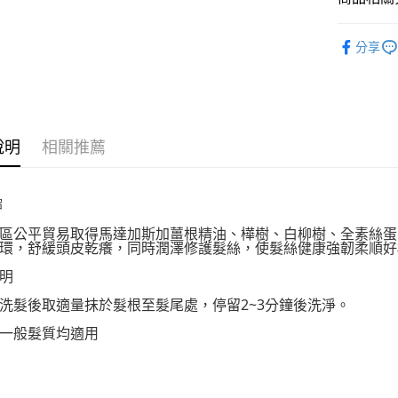
【大哥付
AFTEE先
1.本服務
美妝保養
2.付款方
分享
相關說明
美妝保養
流程，驗
【關於「A
ATM付款
完成交易
AFTEE
3.實際核
便利好安
4.訂單成
１．簡單
消。如遇
２．便利
運送方式
無法說明
說明
相關推薦
３．安心
【繳款方
付款後全
1.分期款
【「AFT
醒簡訊。
每筆NT$7
１．於結帳
紹
2.透過簡
付」結帳
帳／街口支
付款後7-1
２．訂單
區公平貿易取得馬達加斯加薑根精油、樺樹、白柳樹、全素絲蛋
３．收到繳
環，舒緩頭皮乾癢，同時潤澤修護髮絲，使髮絲健康強韌柔順好
每筆NT$7
【注意事
／ATM／
1.本服務
明
※ 請注意
宅配
用戶於交
絡購買商品
洗髮後取適量抹於髮根至髮尾處，停留2~3分鐘後洗淨。
款買賣價
先享後付
每筆NT$1
2.基於同
※ 交易是
一般髮質均適用
資料（包
是否繳費成
京站台北店
用，由本
付客戶支
請自備購
3.完整用
免運費
【注意事