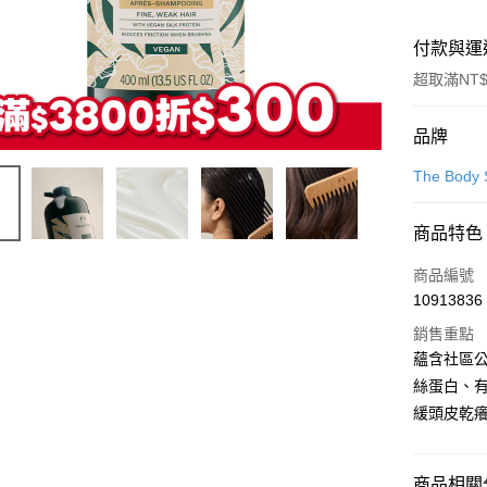
付款與運
超取滿NT$
付款方式
品牌
信用卡一
The Bod
LINE Pay
商品特色
Apple Pay
商品編號
街口支付
10913836
銷售重點
悠遊付
蘊含社區
Google Pa
絲蛋白、
緩頭皮乾
全盈+PAY
大哥付你
相關說明
商品相關分