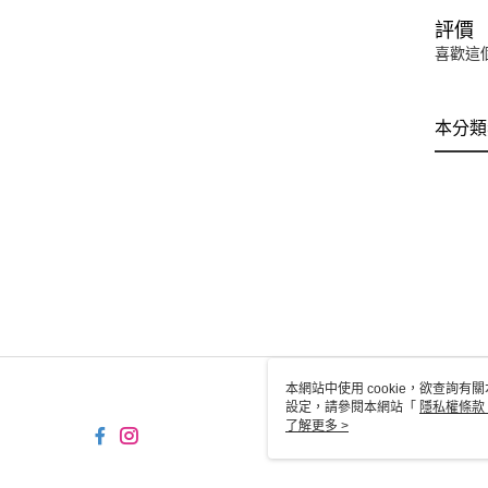
評價
喜歡這
本分類
本網站中使用 cookie，欲查詢有關
設定，請參閱本網站「
隱私權條款
使用 cookie。
了解更多 >