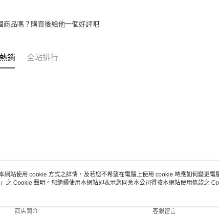
１．透過由
交易，需
求債權轉
個商品嗎？購買後給他一個好評吧
２．關於
https://aft
３．未成
「AFTE
熱銷
全站排行
任。
４．使用「
即時審查
結果請求
５．嚴禁
形，恩沛
動。
本網站使用 cookie 方式之詳情，及若您不希望在電腦上使用 cookie 時應如何變更電腦的
」之 Cookie 聲明。您繼續使用本網站即表示您同意本公司得按本網站使用條款之 Coo
關於我們
客服資訊
品牌故事
購物說明
商店簡介
客服留言