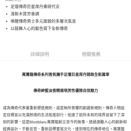
合作金庫商業銀行
第一商業銀行
LINE Pay
足壇傳奇巨星席丹重磅代言
華南商業銀行
彰化商業銀行
清新木質芳香調
Apple Pay
上海商業儲蓄銀行
台北富邦商業銀行
國泰世華商業銀行
兆豐國際商業銀行
喚醒傳奇男士多元面貌的多層次氣息
街口支付
臺灣中小企業銀行
台中商業銀行
以鼓舞人心的藍色寫下全新傳奇
匯豐（台灣）商業銀行
華泰商業銀行
悠遊付
聯邦商業銀行
遠東國際商業銀行
元大商業銀行
永豐商業銀行
Google Pay
玉山商業銀行
星展（台灣）商業銀行
詳細說明
相關推薦
台新國際商業銀行
中國信託商業銀行
全盈+PAY
台灣樂天信用卡公司
大哥付你分期
萬寶龍傳奇系列香氛攜手足壇巨星席丹開啟全新篇章
相關說明
【大哥付你分期使用說明】
AFTEE先享後付
1.本服務由台灣大哥大提供，台灣大哥大用戶可立即使用無須另外申請。
傳奇紳藍淡香精展現男性優雅自信魅力
2.付款方式選擇「大哥付你分期」，訂單成立後會自動跳轉到大哥付的交易
相關說明
流程，驗證手機門號後，選擇欲分期的期數、繳款截止日，確認付款後即完
【關於「AFTEE先享後付」】
成交易。
ATM付款
AFTEE先享後付是「在收到商品之後才付款」的支付方式。 讓您購物簡單
成為傳奇代表著重新塑造規則，或是無所畏懼的創建新規則。傳奇人物設
3.實際核准額度、可分期數及費用金額請依後續交易確認頁面所載為準。
便利好安心！
4.訂單成立30分鐘內，如未前往確認交易或遇審核未通過，訂單將自動取
定目標並以充滿熱情的生活態度前行，抵達了前所未有的境界並留下了深
１．簡單：不需註冊會員、不需綁卡、不需儲值。
運送方式
消。如遇「轉專審核」未通過狀況，表示未達大哥付你分期系統評分，恕無
刻的影響，這是
萬寶龍創立至今的故事，透過激勵人心的創新和
２．便利：只要手機號碼，簡訊認證，即可結帳。
Montblanc
法說明評估內容。
３．安心：先確認商品／服務後，再付款。
付款後全家取貨
經典設計，不斷反思、重新詮釋書寫文化，達到現在的傳奇地位。萬寶龍
【繳款方式說明】