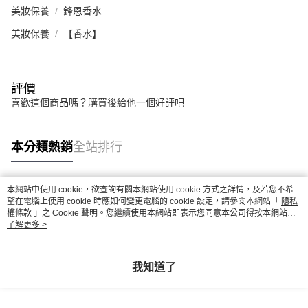
美妝保養
鋒恩香水
美妝保養
【香水】
評價
喜歡這個商品嗎？購買後給他一個好評吧
本分類熱銷
全站排行
本網站中使用 cookie，欲查詢有關本網站使用 cookie 方式之詳情，及若您不希
熱門標籤
望在電腦上使用 cookie 時應如何變更電腦的 cookie 設定，請參閱本網站「
隱私
權條款
」之 Cookie 聲明。您繼續使用本網站即表示您同意本公司得按本網站使
用條款之 Cookie 聲明使用 cookie。
了解更多 >
我知道了