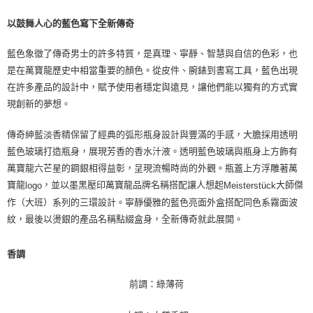
以鼓舞人心的藍色寫下全新傳奇
藍色象徵了傳奇男士的許多特質，是真理、寧靜、智慧與自信的色彩，也
是在萬寶龍歷史中相當重要的顏色。從皮件、腕錶到書寫工具，藍色出現
在許多產品的設計中，賦予使用者穩定與遠見，讓他們能以獨有的方式實
現創新的夢想。
傳奇紳藍淡香精保留了經典的弧形瓶身設計與豐滿的手感，大膽採用透明
藍色玻璃打造瓶身，展現芳香的香水汁液。透明藍色玻璃與瓶身上方飾有
萬寶龍六芒星的鋼銀相得益彰，呈現流暢時尚的外觀。瓶蓋上方浮雕著萬
寶龍
，並以墨黑壓印萬寶龍品牌名稱搭配讓人想起
大師傑
logo
Meisterstück
作（大班）系列的三環設計。寧靜優雅的藍色亮面外盒搭配同色系霧面波
紋，最後以燙銀的產品名稱點綴盒身，全新傳奇就此展開。
香調
前調：綠薄荷