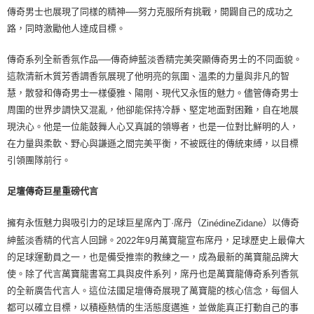
1.分期款項不併入電信帳單，「大哥付你分期」於每月結算日後寄送繳費提
傳奇男士也展現了同樣的精神──努力克服所有挑戰，開闢自己的成功之
每筆NT$70，滿NT$899(含以上)免運費
【「AFTEE先享後付」結帳流程】
醒簡訊。
１．於結帳方式選擇「AFTEE先享後付」後，將跳轉至「AFTEE先享後付」
路，同時激勵他人達成目標。
2.透過簡訊連結打開帳單後，可選擇「超商條碼／台灣大直營門市／銀行轉
付款後7-11取貨
結帳頁面，進行簡訊認證並確認金額後，即可完成結帳。
帳／街口支付／iPASS MONEY」等通路繳費。
２．訂單成立數日內，您將收到繳費通知簡訊。
每筆NT$70，滿NT$899(含以上)免運費
傳奇系列全新香氛作品──傳奇紳藍淡香精完美突顯傳奇男士的不同面貌。
３．收到繳費通知簡訊後14天內，點擊此簡訊中的連結，可透過四大超商／
【注意事項】
這款清新木質芳香調香氛展現了他明亮的氛圍、溫柔的力量與非凡的智
ATM／網路銀行／等多元方式進行付款，方視為交易完成。
宅配
1.本服務係由「台灣大哥大股份有限公司」（以下簡稱本公司）所提供，讓
※ 請注意：結帳手續完成當下不需立刻繳費，但若您需要取消訂單，請聯絡
慧，散發和傳奇男士一樣優雅、陽剛、現代又永恆的魅力。儘管傳奇男士
用戶於交易時，得透過本服務購買商品或服務，並由商店將買賣／分期付款
每筆NT$100，滿NT$1,000(含以上)免運費
購買商品的店家。未經商家同意取消之訂單仍視為有效，需透過AFTEE先享
周圍的世界步調快又混亂，他卻能保持冷靜、堅定地面對困難，自在地展
買賣價金債權讓與本公司後，依約使用本公司帳單繳交帳款。
後付繳納相關費用。
2.基於同意付款使用「大哥付你分期」之契約關係目的，商店將以您的個人
現決心。他是一位能鼓舞人心又真誠的領導者，也是一位對比鮮明的人，
京站台北店客服中心(1F星巴克旁) 即日起不提供京站紙袋，取件時
※ 交易是否成功請以「AFTEE先享後付 」之結帳頁面顯示為準，若有關於
資料（包含姓名、電話或地址）提供予台灣大哥大進項蒐集、處理及利用，
是否繳費成功／繳費後需取消欲退款等相關疑問，請聯繫「AFTEE先享後付
在力量與柔軟、野心與謙遜之間完美平衡，不被既往的傳統束縛，以目標
請自備購物袋，若需購買紙袋可現場詢問
由本公司與您本人進行分期帳單所需資料之確認、核對及更正。
客戶支援中心」
https://netprotections.freshdesk.com/support/home
引領團隊前行。
3.完整用戶服務條款，請詳閱以下連結：
https://oppay.tw/userRule
免運費
【注意事項】
足壇傳奇巨星重磅代言
１．透過由恩沛科技股份有限公司提供之「AFTEE先享後付」服務完成之交
易，需依本服務之必要範圍內提供個人資料，並將交易相關給付款項請求債
權轉讓予恩沛科技股份有限公司。
擁有永恆魅力與吸引力的足球巨星席內丁·席丹（
）以傳奇
ZinédineZidane
２．關於個人資料處理事宜，請瀏覽以下網址：
紳藍淡香精的代言人回歸。
年
月萬寶龍宣布席丹，足球歷史上最偉大
2022
9
https://aftee.tw/terms/#terms3
３．未成年的使用者請事先徵得法定代理人或監護人之同意方可使用
的足球運動員之一，也是備受推崇的教練之一，成為最新的萬寶龍品牌大
「AFTEE先享後付」，若未經同意申辦者引起之損失，本公司不負相關責
使。除了代言萬寶龍書寫工具與皮件系列，席丹也是萬寶龍傳奇系列香氛
任。
的全新廣告代言人。這位法國足壇傳奇展現了萬寶龍的核心信念，每個人
４．使用「AFTEE先享後付」時，將依據個別帳號之用戶狀況，依本公司即
時審查核予不同之上限額度；若仍有額度不足之情形，本公司將視審查結果
都可以確立目標，以積極熱情的生活態度邁進，並做能真正打動自己的事