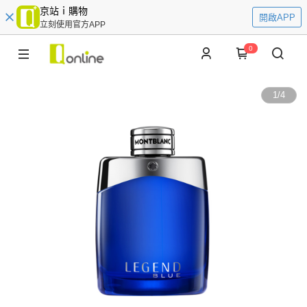
京站ｉ購物
開啟APP
立刻使用官方APP
0
1
/
4