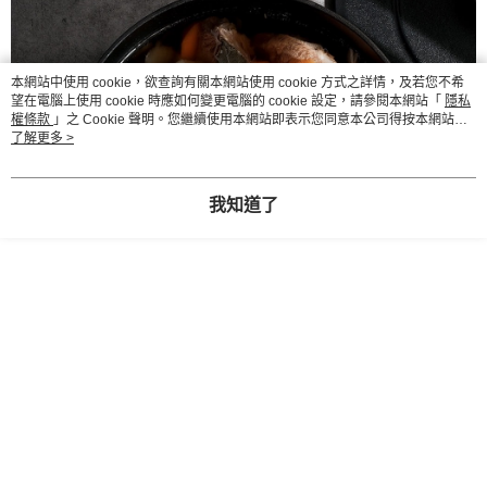
運送方式
消。如遇「轉專審核」未通過狀況，表示未達大哥付你分期系統評分，恕無
２．便利：只要手機號碼，簡訊認證，即可結帳。
法說明評估內容。
３．安心：先確認商品／服務後，再付款。
志津匠-宅配
【繳款方式說明】
1.分期款項不併入電信帳單，「大哥付你分期」於每月結算日後寄送繳費提
每筆NT$100，滿NT$2,000(含以上)免運費
【「AFTEE先享後付」結帳流程】
醒簡訊。
本網站中使用 cookie，欲查詢有關本網站使用 cookie 方式之詳情，及若您不希
１．於結帳方式選擇「AFTEE先享後付」後，將跳轉至「AFTEE先享後付」
2.透過簡訊連結打開帳單後，可選擇「超商條碼／台灣大直營門市／銀行轉
望在電腦上使用 cookie 時應如何變更電腦的 cookie 設定，請參閱本網站「
隱私
結帳頁面，進行簡訊認證並確認金額後，即可完成結帳。
帳／街口支付／iPASS MONEY」等通路繳費。
權條款
」之 Cookie 聲明。您繼續使用本網站即表示您同意本公司得按本網站使
２．訂單成立數日內，您將收到繳費通知簡訊。
用條款之 Cookie 聲明使用 cookie。
了解更多 >
３．收到繳費通知簡訊後14天內，點擊此簡訊中的連結，可透過四大超商／
【注意事項】
ATM／網路銀行／等多元方式進行付款，方視為交易完成。
1.本服務係由「台灣大哥大股份有限公司」（以下簡稱本公司）所提供，讓
※ 請注意：結帳手續完成當下不需立刻繳費，但若您需要取消訂單，請聯絡
用戶於交易時，得透過本服務購買商品或服務，並由商店將買賣／分期付款
我知道了
購買商品的店家。未經商家同意取消之訂單仍視為有效，需透過AFTEE先享
買賣價金債權讓與本公司後，依約使用本公司帳單繳交帳款。
後付繳納相關費用。
2.基於同意付款使用「大哥付你分期」之契約關係目的，商店將以您的個人
※ 交易是否成功請以「AFTEE先享後付 」之結帳頁面顯示為準，若有關於
資料（包含姓名、電話或地址）提供予台灣大哥大進項蒐集、處理及利用，
是否繳費成功／繳費後需取消欲退款等相關疑問，請聯繫「AFTEE先享後付
由本公司與您本人進行分期帳單所需資料之確認、核對及更正。
客戶支援中心」
https://netprotections.freshdesk.com/support/home
3.完整用戶服務條款，請詳閱以下連結：
https://oppay.tw/userRule
【注意事項】
１．透過由恩沛科技股份有限公司提供之「AFTEE先享後付」服務完成之交
易，需依本服務之必要範圍內提供個人資料，並將交易相關給付款項請求債
權轉讓予恩沛科技股份有限公司。
２．關於個人資料處理事宜，請瀏覽以下網址：
https://aftee.tw/terms/#terms3
３．未成年的使用者請事先徵得法定代理人或監護人之同意方可使用
「AFTEE先享後付」，若未經同意申辦者引起之損失，本公司不負相關責
任。