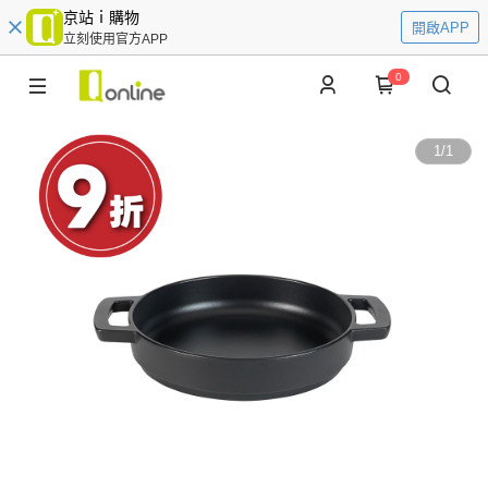
京站ｉ購物
開啟APP
立刻使用官方APP
0
1
/
1