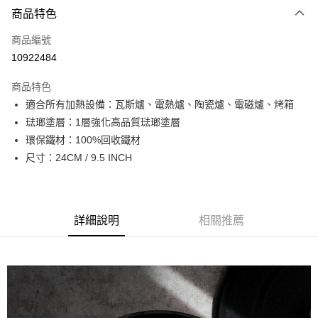
6 期 0 利率 每期
NT$552
21家銀行
商品特色
合作金庫商業銀行
第一商業銀行
LINE Pay
商品編號
華南商業銀行
彰化商業銀行
10922484
Apple Pay
上海商業儲蓄銀行
台北富邦商業銀行
國泰世華商業銀行
兆豐國際商業銀行
商品特色
街口支付
臺灣中小企業銀行
台中商業銀行
適合所有加熱設備：瓦斯爐、電熱爐、陶瓷爐、電磁爐、烤箱
匯豐（台灣）商業銀行
華泰商業銀行
悠遊付
琺瑯塗層：1層強化高品質琺瑯塗層
聯邦商業銀行
遠東國際商業銀行
元大商業銀行
永豐商業銀行
環保鐵材：100%回收鐵材
Google Pay
玉山商業銀行
星展（台灣）商業銀行
尺寸：24CM / 9.5 INCH
台新國際商業銀行
中國信託商業銀行
全盈+PAY
台灣樂天信用卡公司
大哥付你分期
相關說明
詳細說明
相關推薦
【大哥付你分期使用說明】
AFTEE先享後付
1.本服務由台灣大哥大提供，台灣大哥大用戶可立即使用無須另外申請。
2.付款方式選擇「大哥付你分期」，訂單成立後會自動跳轉到大哥付的交易
相關說明
流程，驗證手機門號後，選擇欲分期的期數、繳款截止日，確認付款後即完
【關於「AFTEE先享後付」】
成交易。
ATM付款
AFTEE先享後付是「在收到商品之後才付款」的支付方式。 讓您購物簡單
3.實際核准額度、可分期數及費用金額請依後續交易確認頁面所載為準。
便利好安心！
4.訂單成立30分鐘內，如未前往確認交易或遇審核未通過，訂單將自動取
１．簡單：不需註冊會員、不需綁卡、不需儲值。