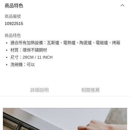
6 期 0 利率 每期
NT$432
21家銀行
商品特色
合作金庫商業銀行
第一商業銀行
LINE Pay
商品編號
華南商業銀行
彰化商業銀行
10922515
Apple Pay
上海商業儲蓄銀行
台北富邦商業銀行
國泰世華商業銀行
兆豐國際商業銀行
商品特色
街口支付
臺灣中小企業銀行
台中商業銀行
適合所有加熱設備：瓦斯爐、電熱爐、陶瓷爐、電磁爐、烤箱
匯豐（台灣）商業銀行
華泰商業銀行
悠遊付
材質：環保不鏽鋼材
聯邦商業銀行
遠東國際商業銀行
元大商業銀行
永豐商業銀行
尺寸：28CM / 11 INCH
Google Pay
玉山商業銀行
星展（台灣）商業銀行
洗碗機：可以
台新國際商業銀行
中國信託商業銀行
全盈+PAY
台灣樂天信用卡公司
大哥付你分期
相關說明
詳細說明
相關推薦
【大哥付你分期使用說明】
AFTEE先享後付
1.本服務由台灣大哥大提供，台灣大哥大用戶可立即使用無須另外申請。
2.付款方式選擇「大哥付你分期」，訂單成立後會自動跳轉到大哥付的交易
相關說明
流程，驗證手機門號後，選擇欲分期的期數、繳款截止日，確認付款後即完
【關於「AFTEE先享後付」】
成交易。
ATM付款
AFTEE先享後付是「在收到商品之後才付款」的支付方式。 讓您購物簡單
3.實際核准額度、可分期數及費用金額請依後續交易確認頁面所載為準。
便利好安心！
4.訂單成立30分鐘內，如未前往確認交易或遇審核未通過，訂單將自動取
１．簡單：不需註冊會員、不需綁卡、不需儲值。