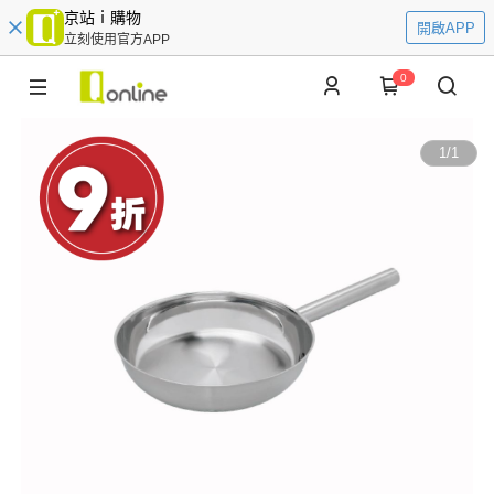
京站ｉ購物
開啟APP
立刻使用官方APP
0
1
/
1