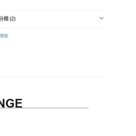
分期
類 (2)
太曼妮
你分期使用說明】
客服
享後付
由台灣大哥大提供，台灣大哥大用戶可立即使用無須另外申請。
【料理刀具/配件】
式選擇「大哥付你分期」，訂單成立後會自動跳轉到大哥付的交易
證手機門號後，選擇欲分期的期數、繳款截止日，確認付款後即
FTEE先享後付」】
。
先享後付是「在收到商品之後才付款」的支付方式。 讓您購物簡單
准額度、可分期數及費用金額請依後續交易確認頁面所載為準。
心！
立30分鐘內，如未前往確認交易或遇審核未通過，訂單將自動取
：不需註冊會員、不需綁卡、不需儲值。
「轉專審核」未通過狀況，表示未達大哥付你分期系統評分，恕
：只要手機號碼，簡訊認證，即可結帳。
評估內容。
：先確認商品／服務後，再付款。
式說明】
家取貨
項不併入電信帳單，「大哥付你分期」於每月結算日後寄送繳費提
EE先享後付」結帳流程】
0，滿NT$899(含以上)免運費
方式選擇「AFTEE先享後付」後，將跳轉至「AFTEE先享後
訊連結打開帳單後，可選擇「超商條碼／台灣大直營門市／銀行轉
頁面，進行簡訊認證並確認金額後，即可完成結帳。
付／iPASS MONEY」等通路繳費。
1取貨
成立數日內，您將收到繳費通知簡訊。
費通知簡訊後14天內，點擊此簡訊中的連結，可透過四大超商
0，滿NT$899(含以上)免運費
項】
網路銀行／等多元方式進行付款，方視為交易完成。
係由「台灣大哥大股份有限公司」（以下簡稱本公司）所提供，讓
：結帳手續完成當下不需立刻繳費，但若您需要取消訂單，請聯
易時，得透過本服務購買商品或服務，並由商店將買賣／分期付
的店家。未經商家同意取消之訂單仍視為有效，需透過AFTEE
金債權讓與本公司後，依約使用本公司帳單繳交帳款。
繳納相關費用。
00，滿NT$1,000(含以上)免運費
意付款使用「大哥付你分期」之契約關係目的，商店將以您的個人