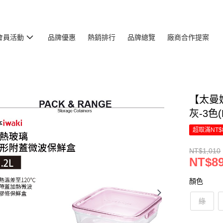
會員活動
品牌優惠
熱銷排行
品牌總覽
廠商合作提案
【太曼妮
灰-3色(
超取滿NT$
NT$1,010
NT$8
顏色
綠