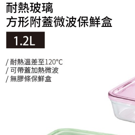
※ 交易是
資料（包
是否繳費成
京站台北店
用，由本
付客戶支
請自備購
3.完整用
免運費
【注意事
１．透過由
交易，需
求債權轉
２．關於
https://aft
３．未成
「AFTE
任。
４．使用「
即時審查
結果請求
５．嚴禁
形，恩沛
動。