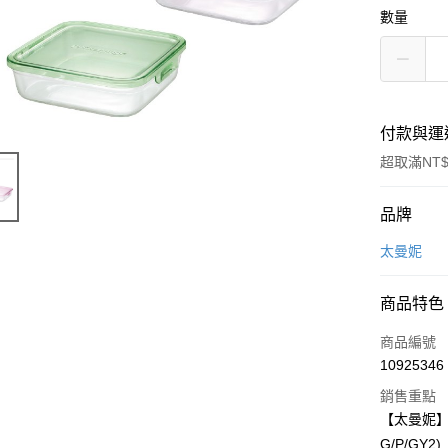
數量
付款與運
超取滿NT$
付款方式
品牌
信用卡一
太曼妮
LINE Pay
商品特色
Apple Pay
商品編號
街口支付
10925346
銷售重點
悠遊付
【太曼妮】iw
Google Pa
G/P/GY2)