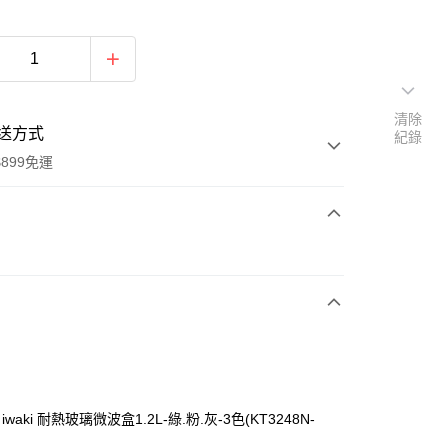
清除
送方式
紀錄
899免運
次付款
aki 耐熱玻璃微波盒1.2L-綠.粉.灰-3色(KT3248N-
y