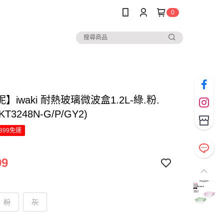
0
】iwaki 耐熱玻璃微波盒1.2L-綠.粉.
KT3248N-G/P/GY2)
899免運
99
粉
灰