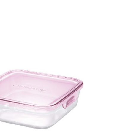
否成功請以「AFTEE先享後付 」之結帳頁面顯示為準，若有關於
含姓名、電話或地址）提供予台灣大哥大進項蒐集、處理及利
功／繳費後需取消欲退款等相關疑問，請聯繫「AFTEE先享後
客服中心(1F星巴克旁) 即日起不提供京站紙袋，取件時
公司與您本人進行分期帳單所需資料之確認、核對及更正。
援中心」
https://netprotections.freshdesk.com/support/home
物袋，若需購買紙袋可現場詢問
戶服務條款，請詳閱以下連結：
https://oppay.tw/userRule
項】
恩沛科技股份有限公司提供之「AFTEE先享後付」服務完成之
依本服務之必要範圍內提供個人資料，並將交易相關給付款項請
讓予恩沛科技股份有限公司。
個人資料處理事宜，請瀏覽以下網址：
ee.tw/terms/#terms3
年的使用者請事先徵得法定代理人或監護人之同意方可使用
E先享後付」，若未經同意申辦者引起之損失，本公司不負相關責
AFTEE先享後付」時，將依據個別帳號之用戶狀況，依本公司
核予不同之上限額度；若仍有額度不足之情形，本公司將視審查
用戶進行身份認證。
一人註冊多個帳號或使用他人資訊註冊。若發現惡意使用之情
科技股份有限公司將有權停止該用戶之使用額度並採取法律行