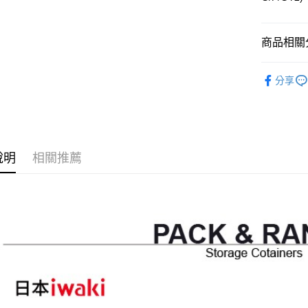
全盈+PAY
大哥付你
商品相關分
相關說明
餐廚用品
【大哥付
分享
AFTEE先
1.本服務
餐廚用品
2.付款方
相關說明
流程，驗
【關於「A
ATM付款
完成交易
AFTEE
3.實際核
便利好安
4.訂單成
１．簡單
說明
相關推薦
消。如遇
２．便利
運送方式
無法說明
３．安心
【繳款方
付款後全
1.分期款
【「AFT
醒簡訊。
每筆NT$7
１．於結帳
2.透過簡
付」結帳
帳／街口支
付款後7-1
２．訂單
３．收到繳
每筆NT$7
【注意事
／ATM／
1.本服務
※ 請注意
宅配
用戶於交
絡購買商品
款買賣價
先享後付
每筆NT$1
2.基於同