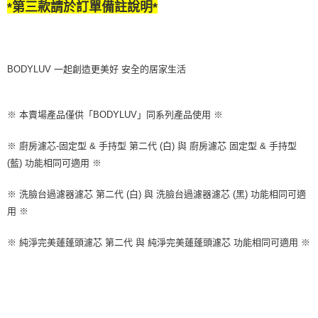
法說明評估內容。
*第三款請於訂單備註說明*
３．安心：先確認商品／服務後，再付款。
付款後全家取貨
【繳款方式說明】
1.分期款項不併入電信帳單，「大哥付你分期」於每月結算日後寄送繳費提
每筆NT$70，滿NT$899(含以上)免運費
【「AFTEE先享後付」結帳流程】
醒簡訊。
１．於結帳方式選擇「AFTEE先享後付」後，將跳轉至「AFTEE先享後付」
2.透過簡訊連結打開帳單後，可選擇「超商條碼／台灣大直營門市／銀行轉
付款後7-11取貨
結帳頁面，進行簡訊認證並確認金額後，即可完成結帳。
帳／街口支付／iPASS MONEY」等通路繳費。
BODYLUV 一起創造更美好 安全的居家生活
２．訂單成立數日內，您將收到繳費通知簡訊。
每筆NT$70，滿NT$899(含以上)免運費
３．收到繳費通知簡訊後14天內，點擊此簡訊中的連結，可透過四大超商／
【注意事項】
ATM／網路銀行／等多元方式進行付款，方視為交易完成。
宅配
1.本服務係由「台灣大哥大股份有限公司」（以下簡稱本公司）所提供，讓
※ 請注意：結帳手續完成當下不需立刻繳費，但若您需要取消訂單，請聯絡
※ 本賣場產品僅供「BODYLUV」同系列產品使用 ※
用戶於交易時，得透過本服務購買商品或服務，並由商店將買賣／分期付款
每筆NT$100，滿NT$1,000(含以上)免運費
購買商品的店家。未經商家同意取消之訂單仍視為有效，需透過AFTEE先享
買賣價金債權讓與本公司後，依約使用本公司帳單繳交帳款。
後付繳納相關費用。
2.基於同意付款使用「大哥付你分期」之契約關係目的，商店將以您的個人
※ 廚房濾芯-固定型 & 手持型 第二代 (白) 與 廚房濾芯 固定型 & 手持型
京站台北店客服中心(1F星巴克旁) 即日起不提供京站紙袋，取件時
※ 交易是否成功請以「AFTEE先享後付 」之結帳頁面顯示為準，若有關於
資料（包含姓名、電話或地址）提供予台灣大哥大進項蒐集、處理及利用，
是否繳費成功／繳費後需取消欲退款等相關疑問，請聯繫「AFTEE先享後付
(藍) 功能相同可適用 ※
請自備購物袋，若需購買紙袋可現場詢問
由本公司與您本人進行分期帳單所需資料之確認、核對及更正。
客戶支援中心」
https://netprotections.freshdesk.com/support/home
3.完整用戶服務條款，請詳閱以下連結：
https://oppay.tw/userRule
免運費
※ 洗臉台過濾器濾芯 第二代 (白) 與 洗臉台過濾器濾芯 (黑) 功能相同可適
【注意事項】
用 ※
１．透過由恩沛科技股份有限公司提供之「AFTEE先享後付」服務完成之交
易，需依本服務之必要範圍內提供個人資料，並將交易相關給付款項請求債
權轉讓予恩沛科技股份有限公司。
※ 純淨完美蓮蓬頭濾芯 第二代 與 純淨完美蓮蓬頭濾芯 功能相同可適用 ※
２．關於個人資料處理事宜，請瀏覽以下網址：
https://aftee.tw/terms/#terms3
３．未成年的使用者請事先徵得法定代理人或監護人之同意方可使用
「AFTEE先享後付」，若未經同意申辦者引起之損失，本公司不負相關責
任。
４．使用「AFTEE先享後付」時，將依據個別帳號之用戶狀況，依本公司即