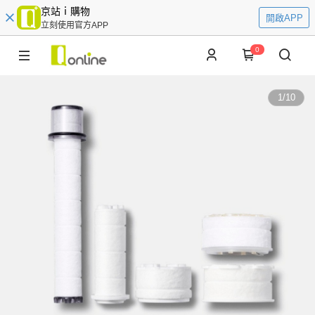
京站ｉ購物
開啟APP
立刻使用官方APP
0
1
/
10