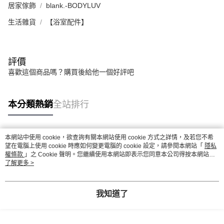
居家傢飾
blank.-BODYLUV
生活雜貨
【浴室配件】
評價
喜歡這個商品嗎？購買後給他一個好評吧
本分類熱銷
全站排行
本網站中使用 cookie，欲查詢有關本網站使用 cookie 方式之詳情，及若您不希
熱門標籤
望在電腦上使用 cookie 時應如何變更電腦的 cookie 設定，請參閱本網站「
隱私
權條款
」之 Cookie 聲明。您繼續使用本網站即表示您同意本公司得按本網站使
用條款之 Cookie 聲明使用 cookie。
了解更多 >
我知道了