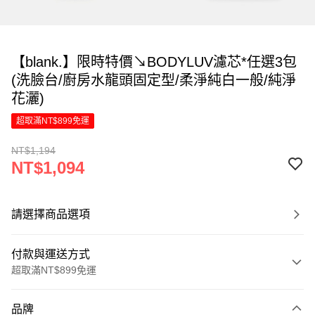
【blank.】限時特價↘︎BODYLUV濾芯*任選3包
(洗臉台/廚房水龍頭固定型/柔淨純白一般/純淨
花灑)
超取滿NT$899免運
NT$1,194
NT$1,094
請選擇商品選項
付款與運送方式
超取滿NT$899免運
付款方式
品牌