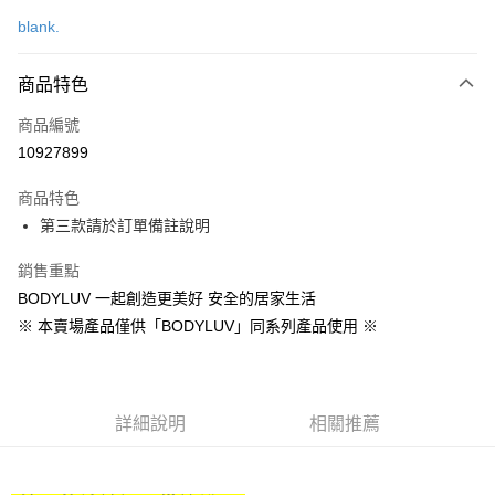
信用卡一次付款
blank.
LINE Pay
商品特色
Apple Pay
商品編號
街口支付
10927899
悠遊付
商品特色
Google Pay
第三款請於訂單備註說明
全盈+PAY
銷售重點
大哥付你分期
BODYLUV 一起創造更美好 安全的居家生活
相關說明
※ 本賣場產品僅供「BODYLUV」同系列產品使用 ※
【大哥付你分期使用說明】
AFTEE先享後付
1.本服務由台灣大哥大提供，台灣大哥大用戶可立即使用無須另外申請。
2.付款方式選擇「大哥付你分期」，訂單成立後會自動跳轉到大哥付的交易
相關說明
流程，驗證手機門號後，選擇欲分期的期數、繳款截止日，確認付款後即完
【關於「AFTEE先享後付」】
成交易。
詳細說明
相關推薦
ATM付款
AFTEE先享後付是「在收到商品之後才付款」的支付方式。 讓您購物簡單
3.實際核准額度、可分期數及費用金額請依後續交易確認頁面所載為準。
便利好安心！
4.訂單成立30分鐘內，如未前往確認交易或遇審核未通過，訂單將自動取
１．簡單：不需註冊會員、不需綁卡、不需儲值。
運送方式
消。如遇「轉專審核」未通過狀況，表示未達大哥付你分期系統評分，恕無
２．便利：只要手機號碼，簡訊認證，即可結帳。