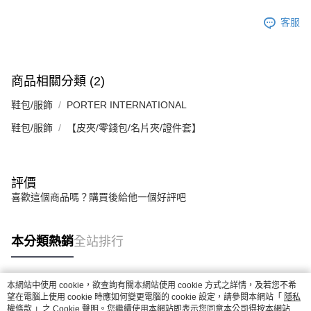
任。
４．使用「AFTEE先享後付」時，將依據個別帳號之用戶狀況，依本公司即
客服
時審查核予不同之上限額度；若仍有額度不足之情形，本公司將視審查結果
請求用戶進行身份認證。
５．嚴禁一人註冊多個帳號或使用他人資訊註冊。若發現惡意使用之情形，
恩沛科技股份有限公司將有權停止該用戶之使用額度並採取法律行動。
商品相關分類 (2)
鞋包/服飾
PORTER INTERNATIONAL
鞋包/服飾
【皮夾/零錢包/名片夾/證件套】
評價
喜歡這個商品嗎？購買後給他一個好評吧
本分類熱銷
全站排行
本網站中使用 cookie，欲查詢有關本網站使用 cookie 方式之詳情，及若您不希
熱門標籤
望在電腦上使用 cookie 時應如何變更電腦的 cookie 設定，請參閱本網站「
隱私
權條款
」之 Cookie 聲明。您繼續使用本網站即表示您同意本公司得按本網站使