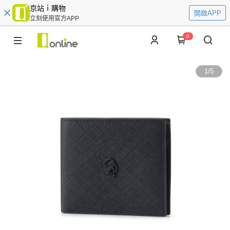
京站ｉ購物
開啟APP
立刻使用官方APP
0
1
/
5