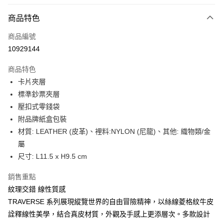
信用卡分期付款
6 期 0 利率 每期
NT$775
21家銀行
商品特色
合作金庫商業銀行
第一商業銀行
LINE Pay
商品編號
華南商業銀行
彰化商業銀行
10929144
Apple Pay
上海商業儲蓄銀行
台北富邦商業銀行
國泰世華商業銀行
兆豐國際商業銀行
商品特色
街口支付
臺灣中小企業銀行
台中商業銀行
卡片夾層
匯豐（台灣）商業銀行
華泰商業銀行
悠遊付
標準鈔票夾層
聯邦商業銀行
遠東國際商業銀行
元大商業銀行
永豐商業銀行
壓扣式零錢袋
Google Pay
玉山商業銀行
星展（台灣）商業銀行
附品牌紙盒包裝
台新國際商業銀行
中國信託商業銀行
全盈+PAY
材質: LEATHER (皮革)、裡料:NYLON (尼龍)、其他: 織物類/金
台灣樂天信用卡公司
屬
大哥付你分期
尺寸: L11.5 x H9.5 cm
相關說明
【大哥付你分期使用說明】
AFTEE先享後付
銷售重點
1.本服務由台灣大哥大提供，台灣大哥大用戶可立即使用無須另外申請。
2.付款方式選擇「大哥付你分期」，訂單成立後會自動跳轉到大哥付的交易
相關說明
紋理交錯 線性質感
流程，驗證手機門號後，選擇欲分期的期數、繳款截止日，確認付款後即完
【關於「AFTEE先享後付」】
TRAVERSE 系列展現縱覽世界的自由冒險精神，以絲線菱格紋牛皮
成交易。
ATM付款
AFTEE先享後付是「在收到商品之後才付款」的支付方式。 讓您購物簡單
詮釋線性美學，結合真皮材質，外觀及手感上更添層次。多款設計
3.實際核准額度、可分期數及費用金額請依後續交易確認頁面所載為準。
便利好安心！
4.訂單成立30分鐘內，如未前往確認交易或遇審核未通過，訂單將自動取