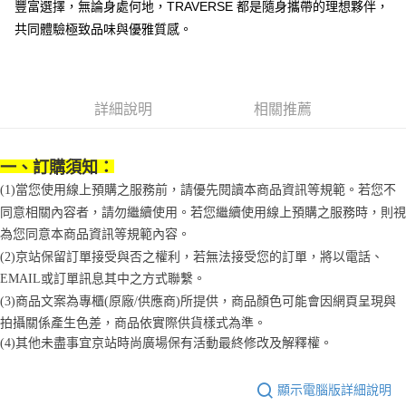
豐富選擇，無論身處何地，TRAVERSE 都是隨身攜帶的理想夥伴，
１．簡單：不需註冊會員、不需綁卡、不需儲值。
運送方式
消。如遇「轉專審核」未通過狀況，表示未達大哥付你分期系統評分，恕無
２．便利：只要手機號碼，簡訊認證，即可結帳。
共同體驗極致品味與優雅質感。
法說明評估內容。
３．安心：先確認商品／服務後，再付款。
付款後全家取貨
【繳款方式說明】
1.分期款項不併入電信帳單，「大哥付你分期」於每月結算日後寄送繳費提
每筆NT$70，滿NT$899(含以上)免運費
【「AFTEE先享後付」結帳流程】
醒簡訊。
１．於結帳方式選擇「AFTEE先享後付」後，將跳轉至「AFTEE先享後付」
2.透過簡訊連結打開帳單後，可選擇「超商條碼／台灣大直營門市／銀行轉
付款後7-11取貨
結帳頁面，進行簡訊認證並確認金額後，即可完成結帳。
詳細說明
相關推薦
帳／街口支付／iPASS MONEY」等通路繳費。
２．訂單成立數日內，您將收到繳費通知簡訊。
每筆NT$70，滿NT$899(含以上)免運費
３．收到繳費通知簡訊後14天內，點擊此簡訊中的連結，可透過四大超商／
【注意事項】
ATM／網路銀行／等多元方式進行付款，方視為交易完成。
宅配
1.本服務係由「台灣大哥大股份有限公司」（以下簡稱本公司）所提供，讓
一、訂購須知：
※ 請注意：結帳手續完成當下不需立刻繳費，但若您需要取消訂單，請聯絡
用戶於交易時，得透過本服務購買商品或服務，並由商店將買賣／分期付款
每筆NT$100，滿NT$1,000(含以上)免運費
購買商品的店家。未經商家同意取消之訂單仍視為有效，需透過AFTEE先享
(1)當您使用線上預購之服務前，請優先閱讀本商品資訊等規範。若您不
買賣價金債權讓與本公司後，依約使用本公司帳單繳交帳款。
後付繳納相關費用。
2.基於同意付款使用「大哥付你分期」之契約關係目的，商店將以您的個人
同意相關內容者，請勿繼續使用。若您繼續使用線上預購之服務時，則視
京站台北店客服中心(1F星巴克旁) 即日起不提供京站紙袋，取件時
※ 交易是否成功請以「AFTEE先享後付 」之結帳頁面顯示為準，若有關於
資料（包含姓名、電話或地址）提供予台灣大哥大進項蒐集、處理及利用，
為您同意本商品資訊等規範內容。
是否繳費成功／繳費後需取消欲退款等相關疑問，請聯繫「AFTEE先享後付
請自備購物袋，若需購買紙袋可現場詢問
由本公司與您本人進行分期帳單所需資料之確認、核對及更正。
客戶支援中心」
https://netprotections.freshdesk.com/support/home
(2)京站保留訂單接受與否之權利，若無法接受您的訂單，將以電話、
3.完整用戶服務條款，請詳閱以下連結：
https://oppay.tw/userRule
免運費
EMAIL或訂單訊息其中之方式聯繫。
【注意事項】
１．透過由恩沛科技股份有限公司提供之「AFTEE先享後付」服務完成之交
(3)商品文案為專櫃(原廠/供應商)所提供，商品顏色可能會因網頁呈現與
易，需依本服務之必要範圍內提供個人資料，並將交易相關給付款項請求債
拍攝關係產生色差，商品依實際供貨樣式為準。
權轉讓予恩沛科技股份有限公司。
(4)
其他未盡事宜
京站時尚廣場保有活動最終修改及解釋權。
２．關於個人資料處理事宜，請瀏覽以下網址：
https://aftee.tw/terms/#terms3
３．未成年的使用者請事先徵得法定代理人或監護人之同意方可使用
顯示電腦版詳細說明
「AFTEE先享後付」，若未經同意申辦者引起之損失，本公司不負相關責