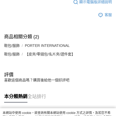
顯示電腦版詳細說明
任。
４．使用「AFTEE先享後付」時，將依據個別帳號之用戶狀況，依本公司即
時審查核予不同之上限額度；若仍有額度不足之情形，本公司將視審查結果
客服
請求用戶進行身份認證。
５．嚴禁一人註冊多個帳號或使用他人資訊註冊。若發現惡意使用之情形，
恩沛科技股份有限公司將有權停止該用戶之使用額度並採取法律行動。
商品相關分類 (2)
鞋包/服飾
PORTER INTERNATIONAL
鞋包/服飾
【皮夾/零錢包/名片夾/證件套】
評價
喜歡這個商品嗎？購買後給他一個好評吧
本分類熱銷
全站排行
本網站中使用 cookie，欲查詢有關本網站使用 cookie 方式之詳情，及若您不希