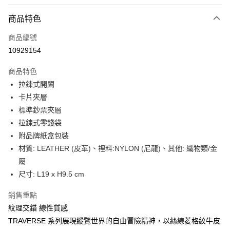
信用卡分期付款
6 期 0 利率 每期
NT$1,041
21家銀行
商品特色
合作金庫商業銀行
第一商業銀行
LINE Pay
商品編號
華南商業銀行
彰化商業銀行
10929154
Apple Pay
上海商業儲蓄銀行
台北富邦商業銀行
國泰世華商業銀行
兆豐國際商業銀行
商品特色
街口支付
臺灣中小企業銀行
台中商業銀行
拉鍊式開闔
匯豐（台灣）商業銀行
華泰商業銀行
悠遊付
卡片夾層
聯邦商業銀行
遠東國際商業銀行
元大商業銀行
永豐商業銀行
標準鈔票夾層
Google Pay
玉山商業銀行
星展（台灣）商業銀行
拉鍊式零錢袋
台新國際商業銀行
中國信託商業銀行
全盈+PAY
附品牌紙盒包裝
台灣樂天信用卡公司
材質: LEATHER (皮革)、裡料:NYLON (尼龍)、其他: 織物類/金
大哥付你分期
屬
相關說明
尺寸: L19 x H9.5 cm
【大哥付你分期使用說明】
AFTEE先享後付
1.本服務由台灣大哥大提供，台灣大哥大用戶可立即使用無須另外申請。
2.付款方式選擇「大哥付你分期」，訂單成立後會自動跳轉到大哥付的交易
相關說明
銷售重點
流程，驗證手機門號後，選擇欲分期的期數、繳款截止日，確認付款後即完
【關於「AFTEE先享後付」】
紋理交錯 線性質感
成交易。
ATM付款
AFTEE先享後付是「在收到商品之後才付款」的支付方式。 讓您購物簡單
TRAVERSE 系列展現縱覽世界的自由冒險精神，以絲線菱格紋牛皮
3.實際核准額度、可分期數及費用金額請依後續交易確認頁面所載為準。
便利好安心！
4.訂單成立30分鐘內，如未前往確認交易或遇審核未通過，訂單將自動取