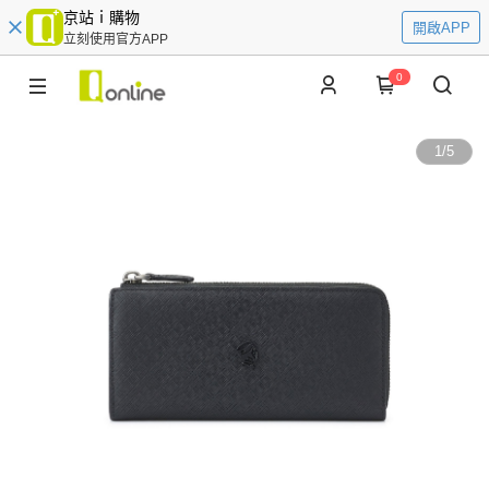
京站ｉ購物
開啟APP
立刻使用官方APP
0
1
/
5