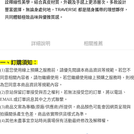
詮釋線性美學，結合真皮材質，外觀及手感上更添層次。多款設計
１．簡單：不需註冊會員、不需綁卡、不需儲值。
運送方式
消。如遇「轉專審核」未通過狀況，表示未達大哥付你分期系統評分，恕無
２．便利：只要手機號碼，簡訊認證，即可結帳。
豐富選擇，無論身處何地，TRAVERSE 都是隨身攜帶的理想夥伴，
法說明評估內容。
３．安心：先確認商品／服務後，再付款。
付款後全家取貨
【繳款方式說明】
共同體驗極致品味與優雅質感。
1.分期款項不併入電信帳單，「大哥付你分期」於每月結算日後寄送繳費提
每筆NT$70，滿NT$1,000(含以上)免運費
【「AFTEE先享後付」結帳流程】
醒簡訊。
１．於結帳方式選擇「AFTEE先享後付」後，將跳轉至「AFTEE先享後付」
2.透過簡訊連結打開帳單後，可選擇「超商條碼／台灣大直營門市／銀行轉
付款後7-11取貨
結帳頁面，進行簡訊認證並確認金額後，即可完成結帳。
帳／街口支付／iPASS MONEY」等通路繳費。
２．訂單成立數日內，您將收到繳費通知簡訊。
每筆NT$70，滿NT$1,000(含以上)免運費
詳細說明
相關推薦
３．收到繳費通知簡訊後14天內，點擊此簡訊中的連結，可透過四大超商／
【注意事項】
ATM／網路銀行／等多元方式進行付款，方視為交易完成。
宅配
1.本服務係由「台灣大哥大股份有限公司」（以下簡稱本公司）所提供，讓
※ 請注意：結帳手續完成當下不需立刻繳費，但若您需要取消訂單，請聯絡
用戶於交易時，得透過本服務購買商品或服務，並由商店將買賣／分期付款
每筆NT$100，滿NT$1,200(含以上)免運費
購買商品的店家。未經商家同意取消之訂單仍視為有效，需透過AFTEE先享
一、訂購須知：
買賣價金債權讓與本公司後，依約使用本公司帳單繳交帳款。
後付繳納相關費用。
2.基於同意付款使用「大哥付你分期」之契約關係目的，商店將以您的個人
(1)當您使用線上預購之服務前，請優先閱讀本商品資訊等規範。若您不
京站台北店客服中心(1F星巴克旁) 即日起不提供京站紙袋，取件時
※ 交易是否成功請以「AFTEE先享後付 」之結帳頁面顯示為準，若有關於
資料（包含姓名、電話或地址）提供予台灣大哥大進項蒐集、處理及利用，
同意相關內容者，請勿繼續使用。若您繼續使用線上預購之服務時，則視
是否繳費成功／繳費後需取消欲退款等相關疑問，請聯繫「AFTEE先享後付
請自備購物袋，若需購買紙袋可現場詢問
由本公司與您本人進行分期帳單所需資料之確認、核對及更正。
客戶支援中心」
https://netprotections.freshdesk.com/support/home
為您同意本商品資訊等規範內容。
3.完整用戶服務條款，請詳閱以下連結：
https://oppay.tw/userRule
免運費
(2)京站保留訂單接受與否之權利，若無法接受您的訂單，將以電話、
【注意事項】
１．透過由恩沛科技股份有限公司提供之「AFTEE先享後付」服務完成之交
EMAIL或訂單訊息其中之方式聯繫。
易，需依本服務之必要範圍內提供個人資料，並將交易相關給付款項請求債
(3)商品文案為專櫃(原廠/供應商)所提供，商品顏色可能會因網頁呈現與
權轉讓予恩沛科技股份有限公司。
拍攝關係產生色差，商品依實際供貨樣式為準。
２．關於個人資料處理事宜，請瀏覽以下網址：
(4)
其他未盡事宜
京站時尚廣場保有活動最終修改及解釋權。
https://aftee.tw/terms/#terms3
３．未成年的使用者請事先徵得法定代理人或監護人之同意方可使用
「AFTEE先享後付」，若未經同意申辦者引起之損失，本公司不負相關責