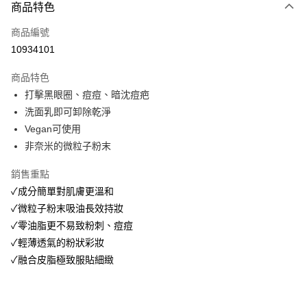
商品特色
Apple Pay
商品編號
街口支付
10934101
悠遊付
商品特色
Google Pay
打擊黑眼圈、痘痘、暗沈痘疤
全盈+PAY
洗面乳即可卸除乾淨
Vegan可使用
大哥付你分期
非奈米的微粒子粉末
相關說明
【大哥付你分期使用說明】
銷售重點
AFTEE先享後付
1.本服務由台灣大哥大提供，台灣大哥大用戶可立即使用無須另外申請。
✓成分簡單對肌膚更溫和
2.付款方式選擇「大哥付你分期」，訂單成立後會自動跳轉到大哥付的交易
相關說明
流程，驗證手機門號後，選擇欲分期的期數、繳款截止日，確認付款後即完
✓微粒子粉末吸油長效持妝
【關於「AFTEE先享後付」】
成交易。
ATM付款
AFTEE先享後付是「在收到商品之後才付款」的支付方式。 讓您購物簡單
✓零油脂更不易致粉刺、痘痘
3.實際核准額度、可分期數及費用金額請依後續交易確認頁面所載為準。
便利好安心！
4.訂單成立30分鐘內，如未前往確認交易或遇審核未通過，訂單將自動取
✓輕薄透氣的粉狀彩妝
１．簡單：不需註冊會員、不需綁卡、不需儲值。
運送方式
消。如遇「轉專審核」未通過狀況，表示未達大哥付你分期系統評分，恕無
２．便利：只要手機號碼，簡訊認證，即可結帳。
✓融合皮脂極致服貼細緻
法說明評估內容。
３．安心：先確認商品／服務後，再付款。
付款後全家取貨
【繳款方式說明】
1.分期款項不併入電信帳單，「大哥付你分期」於每月結算日後寄送繳費提
每筆NT$70，滿NT$899(含以上)免運費
【「AFTEE先享後付」結帳流程】
醒簡訊。