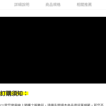
１．於結帳方式選擇「AFTEE先享後付」後，將跳轉至「AFTEE先享後付」
2.透過簡訊連結打開帳單後，可選擇「超商條碼／台灣大直營門市／銀行轉
付款後7-11取貨
詳細說明
商品規格
相關推薦
結帳頁面，進行簡訊認證並確認金額後，即可完成結帳。
帳／街口支付／iPASS MONEY」等通路繳費。
２．訂單成立數日內，您將收到繳費通知簡訊。
每筆NT$70，滿NT$899(含以上)免運費
３．收到繳費通知簡訊後14天內，點擊此簡訊中的連結，可透過四大超商／
【注意事項】
ATM／網路銀行／等多元方式進行付款，方視為交易完成。
宅配
1.本服務係由「台灣大哥大股份有限公司」（以下簡稱本公司）所提供，讓
※ 請注意：結帳手續完成當下不需立刻繳費，但若您需要取消訂單，請聯絡
用戶於交易時，得透過本服務購買商品或服務，並由商店將買賣／分期付款
每筆NT$100，滿NT$1,000(含以上)免運費
購買商品的店家。未經商家同意取消之訂單仍視為有效，需透過AFTEE先享
買賣價金債權讓與本公司後，依約使用本公司帳單繳交帳款。
後付繳納相關費用。
2.基於同意付款使用「大哥付你分期」之契約關係目的，商店將以您的個人
京站台北店客服中心(1F星巴克旁) 即日起不提供京站紙袋，取件時
※ 交易是否成功請以「AFTEE先享後付 」之結帳頁面顯示為準，若有關於
資料（包含姓名、電話或地址）提供予台灣大哥大進項蒐集、處理及利用，
是否繳費成功／繳費後需取消欲退款等相關疑問，請聯繫「AFTEE先享後付
請自備購物袋，若需購買紙袋可現場詢問
由本公司與您本人進行分期帳單所需資料之確認、核對及更正。
客戶支援中心」
https://netprotections.freshdesk.com/support/home
3.完整用戶服務條款，請詳閱以下連結：
https://oppay.tw/userRule
免運費
【注意事項】
１．透過由恩沛科技股份有限公司提供之「AFTEE先享後付」服務完成之交
易，需依本服務之必要範圍內提供個人資料，並將交易相關給付款項請求債
權轉讓予恩沛科技股份有限公司。
２．關於個人資料處理事宜，請瀏覽以下網址：
https://aftee.tw/terms/#terms3
３．未成年的使用者請事先徵得法定代理人或監護人之同意方可使用
「AFTEE先享後付」，若未經同意申辦者引起之損失，本公司不負相關責
任。
４．使用「AFTEE先享後付」時，將依據個別帳號之用戶狀況，依本公司即
訂購須知：
時審查核予不同之上限額度；若仍有額度不足之情形，本公司將視審查結果
請求用戶進行身份認證。
５．嚴禁一人註冊多個帳號或使用他人資訊註冊。若發現惡意使用之情形，
(1)當您使用線上預購之服務前，請優先閱讀本商品資訊等規範。若您不