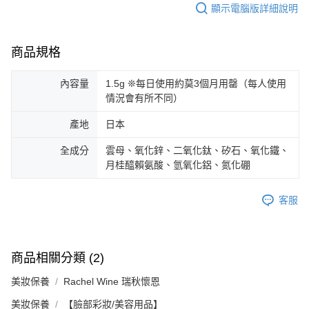
顯示電腦版詳細說明
商品規格
內容量
1.5g ❊每日使用約莫3個月用罄（每人使用
情況會有所不同）
產地
日本
全成分
雲母、氧化鋅、二氧化鈦、矽石、氧化鐵、
月桂醯賴氨酸、氫氧化鋁、氮化硼
客服
商品相關分類 (2)
美妝保養
Rachel Wine 瑞秋懷恩
美妝保養
【臉部彩妝/美容用品】