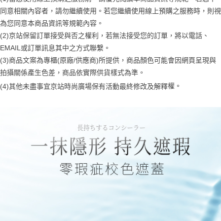
恩沛科技股份有限公司將有權停止該用戶之使用額度並採取法律行動。
同意相關內容者，請勿繼續使用。若您繼續使用線上預購之服務時，則視
為您同意本商品資訊等規範內容。
(2)京站保留訂單接受與否之權利，若無法接受您的訂單，將以電話、
EMAIL或訂單訊息其中之方式聯繫。
(3)商品文案為專櫃(原廠/供應商)所提供，商品顏色可能會因網頁呈現與
拍攝關係產生色差，商品依實際供貨樣式為準。
權。
(4)
其他未盡事宜
京站時尚廣場保有活動最終修改及解釋