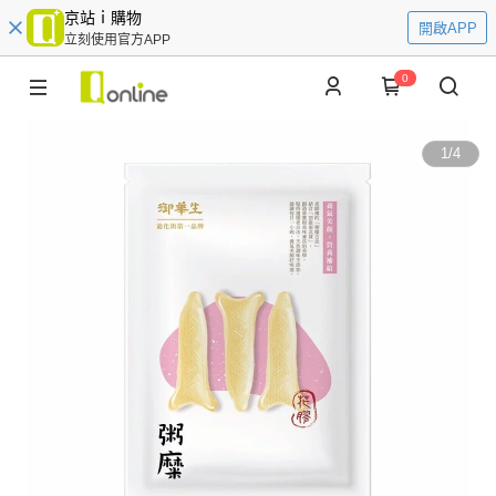
京站ｉ購物
開啟APP
立刻使用官方APP
0
1
/
4