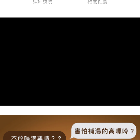
詳細說明
相關推薦
２．便利：只要手機號碼，簡訊認證，即可結帳。
法說明評估內容。
３．安心：先確認商品／服務後，再付款。
宅配
【繳款方式說明】
1.分期款項不併入電信帳單，「大哥付你分期」於每月結算日後寄送繳費提
每筆NT$100，滿NT$1,200(含以上)免運費
【「AFTEE先享後付」結帳流程】
醒簡訊。
１．於結帳方式選擇「AFTEE先享後付」後，將跳轉至「AFTEE先享後付」
2.透過簡訊連結打開帳單後，可選擇「超商條碼／台灣大直營門市／銀行轉
京站台北店客服中心(1F星巴克旁) 即日起不提供京站紙袋，取件時
結帳頁面，進行簡訊認證並確認金額後，即可完成結帳。
帳／街口支付／iPASS MONEY」等通路繳費。
２．訂單成立數日內，您將收到繳費通知簡訊。
請自備購物袋，若需購買紙袋可現場詢問
３．收到繳費通知簡訊後14天內，點擊此簡訊中的連結，可透過四大超商／
【注意事項】
免運費
ATM／網路銀行／等多元方式進行付款，方視為交易完成。
1.本服務係由「台灣大哥大股份有限公司」（以下簡稱本公司）所提供，讓
※ 請注意：結帳手續完成當下不需立刻繳費，但若您需要取消訂單，請聯絡
用戶於交易時，得透過本服務購買商品或服務，並由商店將買賣／分期付款
購買商品的店家。未經商家同意取消之訂單仍視為有效，需透過AFTEE先享
買賣價金債權讓與本公司後，依約使用本公司帳單繳交帳款。
後付繳納相關費用。
2.基於同意付款使用「大哥付你分期」之契約關係目的，商店將以您的個人
※ 交易是否成功請以「AFTEE先享後付 」之結帳頁面顯示為準，若有關於
資料（包含姓名、電話或地址）提供予台灣大哥大進項蒐集、處理及利用，
是否繳費成功／繳費後需取消欲退款等相關疑問，請聯繫「AFTEE先享後付
由本公司與您本人進行分期帳單所需資料之確認、核對及更正。
客戶支援中心」
https://netprotections.freshdesk.com/support/home
3.完整用戶服務條款，請詳閱以下連結：
https://oppay.tw/userRule
【注意事項】
１．透過由恩沛科技股份有限公司提供之「AFTEE先享後付」服務完成之交
易，需依本服務之必要範圍內提供個人資料，並將交易相關給付款項請求債
權轉讓予恩沛科技股份有限公司。
２．關於個人資料處理事宜，請瀏覽以下網址：
https://aftee.tw/terms/#terms3
３．未成年的使用者請事先徵得法定代理人或監護人之同意方可使用
「AFTEE先享後付」，若未經同意申辦者引起之損失，本公司不負相關責
任。