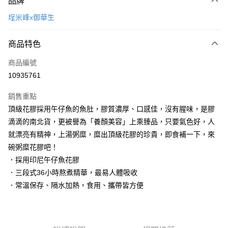
品牌
信用卡一次付款
埕米峰x御華生
LINE Pay
商品特色
Apple Pay
商品編號
街口支付
10935761
悠遊付
銷售重點
Google Pay
頂級花膠採用午仔魚的魚肚，膠質濃厚、口感佳，沒有腥味，是膠
全盈+PAY
滴滴的南北貨，更被譽為「養顏美容」上乘臻品，只要氣色好，人
就漂亮有精神，上湯粥糜，糜出頂級花膠的珍貴，即食補一下，來
大哥付你分期
碗粥糜花膠吧！
相關說明
．採用印尼午仔魚花膠
【大哥付你分期使用說明】
AFTEE先享後付
1.本服務由台灣大哥大提供，台灣大哥大用戶可立即使用無須另外申請。
．三段式36小時熬煮精華，最易人體吸收
2.付款方式選擇「大哥付你分期」，訂單成立後會自動跳轉到大哥付的交易
相關說明
．常溫保存、隔水加熱，食用、攜帶皆方便
流程，驗證手機門號後，選擇欲分期的期數、繳款截止日，確認付款後即完
【關於「AFTEE先享後付」】
成交易。
ATM付款
AFTEE先享後付是「在收到商品之後才付款」的支付方式。 讓您購物簡單
3.實際核准額度、可分期數及費用金額請依後續交易確認頁面所載為準。
便利好安心！
4.訂單成立30分鐘內，如未前往確認交易或遇審核未通過，訂單將自動取
１．簡單：不需註冊會員、不需綁卡、不需儲值。
運送方式
消。如遇「轉專審核」未通過狀況，表示未達大哥付你分期系統評分，恕無