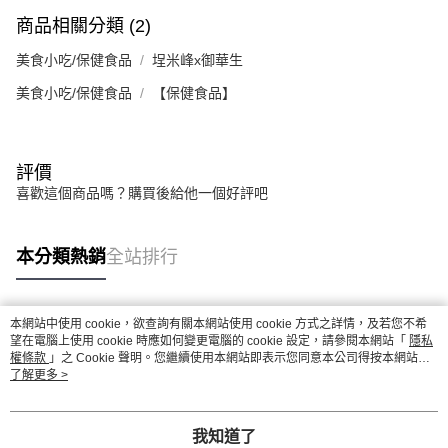
商品相關分類 (2)
美食小吃/保健食品
埕米峰x御華生
美食小吃/保健食品
【保健食品】
評價
喜歡這個商品嗎？購買後給他一個好評吧
本分類熱銷
全站排行
本網站中使用 cookie，欲查詢有關本網站使用 cookie 方式之詳情，及若您不希
熱門標籤
望在電腦上使用 cookie 時應如何變更電腦的 cookie 設定，請參閱本網站「
隱私
權條款
」之 Cookie 聲明。您繼續使用本網站即表示您同意本公司得按本網站使
用條款之 Cookie 聲明使用 cookie。
了解更多 >
我知道了