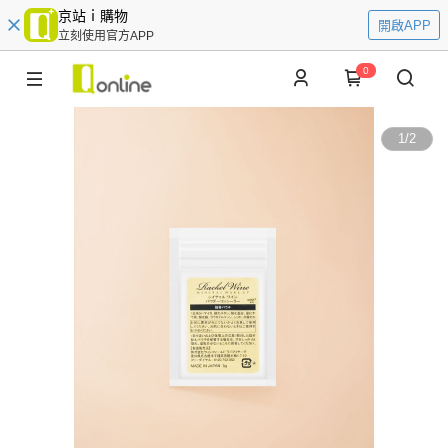
京站ｉ購物
開啟APP
立刻使用官方APP
0
1
/
2