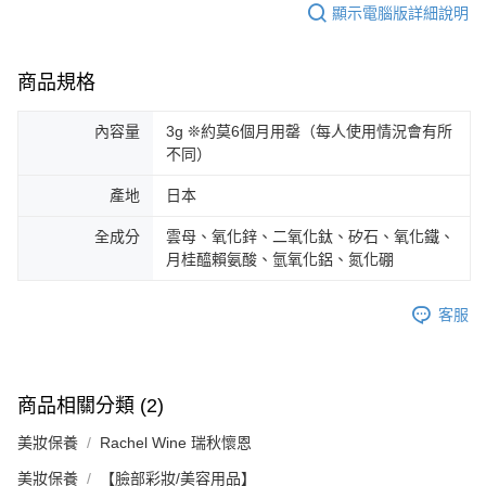
顯示電腦版詳細說明
商品規格
內容量
3g ❊約莫6個月用罄（每人使用情況會有所
不同）
產地
日本
全成分
雲母、氧化鋅、二氧化鈦、矽石、氧化鐵、
月桂醯賴氨酸、氫氧化鋁、氮化硼
客服
商品相關分類 (2)
美妝保養
Rachel Wine 瑞秋懷恩
美妝保養
【臉部彩妝/美容用品】