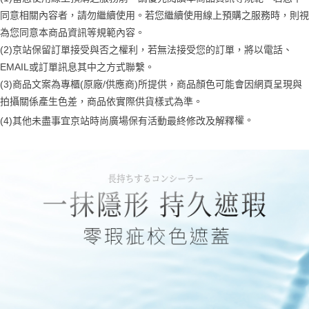
恩沛科技股份有限公司將有權停止該用戶之使用額度並採取法律行動。
同意相關內容者，請勿繼續使用。若您繼續使用線上預購之服務時，則視
為您同意本商品資訊等規範內容。
(2)京站保留訂單接受與否之權利，若無法接受您的訂單，將以電話、
EMAIL或訂單訊息其中之方式聯繫。
(3)商品文案為專櫃(原廠/供應商)所提供，商品顏色可能會因網頁呈現與
拍攝關係產生色差，商品依實際供貨樣式為準。
權。
(4)
其他未盡事宜
京站時尚廣場保有活動最終修改及解釋