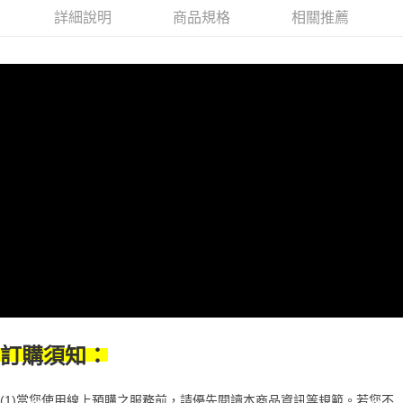
１．於結帳方式選擇「AFTEE先享後付」後，將跳轉至「AFTEE先享後付」
2.透過簡訊連結打開帳單後，可選擇「超商條碼／台灣大直營門市／銀行轉
付款後7-11取貨
詳細說明
商品規格
相關推薦
結帳頁面，進行簡訊認證並確認金額後，即可完成結帳。
帳／街口支付／iPASS MONEY」等通路繳費。
２．訂單成立數日內，您將收到繳費通知簡訊。
每筆NT$70，滿NT$899(含以上)免運費
３．收到繳費通知簡訊後14天內，點擊此簡訊中的連結，可透過四大超商／
【注意事項】
ATM／網路銀行／等多元方式進行付款，方視為交易完成。
宅配
1.本服務係由「台灣大哥大股份有限公司」（以下簡稱本公司）所提供，讓
※ 請注意：結帳手續完成當下不需立刻繳費，但若您需要取消訂單，請聯絡
用戶於交易時，得透過本服務購買商品或服務，並由商店將買賣／分期付款
每筆NT$100，滿NT$1,000(含以上)免運費
購買商品的店家。未經商家同意取消之訂單仍視為有效，需透過AFTEE先享
買賣價金債權讓與本公司後，依約使用本公司帳單繳交帳款。
後付繳納相關費用。
2.基於同意付款使用「大哥付你分期」之契約關係目的，商店將以您的個人
京站台北店客服中心(1F星巴克旁) 即日起不提供京站紙袋，取件時
※ 交易是否成功請以「AFTEE先享後付 」之結帳頁面顯示為準，若有關於
資料（包含姓名、電話或地址）提供予台灣大哥大進項蒐集、處理及利用，
是否繳費成功／繳費後需取消欲退款等相關疑問，請聯繫「AFTEE先享後付
請自備購物袋，若需購買紙袋可現場詢問
由本公司與您本人進行分期帳單所需資料之確認、核對及更正。
客戶支援中心」
https://netprotections.freshdesk.com/support/home
3.完整用戶服務條款，請詳閱以下連結：
https://oppay.tw/userRule
免運費
【注意事項】
１．透過由恩沛科技股份有限公司提供之「AFTEE先享後付」服務完成之交
易，需依本服務之必要範圍內提供個人資料，並將交易相關給付款項請求債
權轉讓予恩沛科技股份有限公司。
２．關於個人資料處理事宜，請瀏覽以下網址：
https://aftee.tw/terms/#terms3
３．未成年的使用者請事先徵得法定代理人或監護人之同意方可使用
「AFTEE先享後付」，若未經同意申辦者引起之損失，本公司不負相關責
任。
４．使用「AFTEE先享後付」時，將依據個別帳號之用戶狀況，依本公司即
訂購須知：
時審查核予不同之上限額度；若仍有額度不足之情形，本公司將視審查結果
請求用戶進行身份認證。
５．嚴禁一人註冊多個帳號或使用他人資訊註冊。若發現惡意使用之情形，
(1)當您使用線上預購之服務前，請優先閱讀本商品資訊等規範。若您不