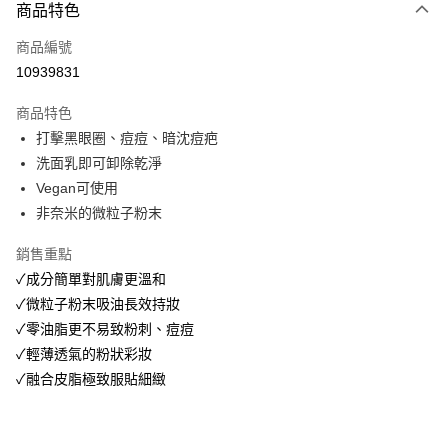
商品特色
Apple Pay
商品編號
街口支付
10939831
悠遊付
商品特色
Google Pay
打擊黑眼圈、痘痘、暗沈痘疤
全盈+PAY
洗面乳即可卸除乾淨
Vegan可使用
大哥付你分期
非奈米的微粒子粉末
相關說明
【大哥付你分期使用說明】
銷售重點
AFTEE先享後付
1.本服務由台灣大哥大提供，台灣大哥大用戶可立即使用無須另外申請。
✓成分簡單對肌膚更溫和
2.付款方式選擇「大哥付你分期」，訂單成立後會自動跳轉到大哥付的交易
相關說明
流程，驗證手機門號後，選擇欲分期的期數、繳款截止日，確認付款後即完
✓微粒子粉末吸油長效持妝
【關於「AFTEE先享後付」】
成交易。
ATM付款
AFTEE先享後付是「在收到商品之後才付款」的支付方式。 讓您購物簡單
✓零油脂更不易致粉刺、痘痘
3.實際核准額度、可分期數及費用金額請依後續交易確認頁面所載為準。
便利好安心！
4.訂單成立30分鐘內，如未前往確認交易或遇審核未通過，訂單將自動取
✓輕薄透氣的粉狀彩妝
１．簡單：不需註冊會員、不需綁卡、不需儲值。
運送方式
消。如遇「轉專審核」未通過狀況，表示未達大哥付你分期系統評分，恕無
２．便利：只要手機號碼，簡訊認證，即可結帳。
✓融合皮脂極致服貼細緻
法說明評估內容。
３．安心：先確認商品／服務後，再付款。
付款後全家取貨
【繳款方式說明】
1.分期款項不併入電信帳單，「大哥付你分期」於每月結算日後寄送繳費提
每筆NT$70，滿NT$899(含以上)免運費
【「AFTEE先享後付」結帳流程】
醒簡訊。