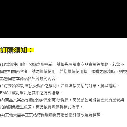
權轉讓予恩沛科技股份有限公司。
２．關於個人資料處理事宜，請瀏覽以下網址：
https://aftee.tw/terms/#terms3
３．未成年的使用者請事先徵得法定代理人或監護人之同意方可使用
「AFTEE先享後付」，若未經同意申辦者引起之損失，本公司不負相關責
任。
４．使用「AFTEE先享後付」時，將依據個別帳號之用戶狀況，依本公司即
時審查核予不同之上限額度；若仍有額度不足之情形，本公司將視審查結果
請求用戶進行身份認證。
５．嚴禁一人註冊多個帳號或使用他人資訊註冊。若發現惡意使用之情形，
訂購須知：
恩沛科技股份有限公司將有權停止該用戶之使用額度並採取法律行動。
(1)當您使用線上預購之服務前，請優先閱讀本商品資訊等規範。若您不
同意相關內容者，請勿繼續使用。若您繼續使用線上預購之服務時，則視
為您同意本商品資訊等規範內容。
(2)京站保留訂單接受與否之權利，若無法接受您的訂單，將以電話、
EMAIL或訂單訊息其中之方式聯繫。
(3)商品文案為專櫃(原廠/供應商)所提供，商品顏色可能會因網頁呈現與
拍攝關係產生色差，商品依實際供貨樣式為準。
權。
(4)
其他未盡事宜
京站時尚廣場保有活動最終修改及解釋