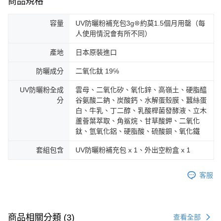
商品規格
容量
UV防曬粉補充包3g❊約莫1.5個月用罄（每
人使用情況會有所不同）
產地
日本原裝進口
防曬成分
二氧化鈦 19℅
UV防曬粉全成
雲母、二氧化矽、氧化鋅、高嶺土、硬脂醯
分
谷氨酸二鈉、炭酸鈣、水解蛋殼膜、蠶絲蛋
白、牛乳、丁二醇、乳酸桿菌發酵液、立木
蘆薈葉萃取、角鯊烷、甘草酸鉀、二氧化
鈦、氫氧化鋁、硬脂酸、硫酸鋇、氧化鐵
套組包含
UV防曬粉補充包 x 1、外出空粉盒 x 1
客服
商品相關分類 (3)
查看全部