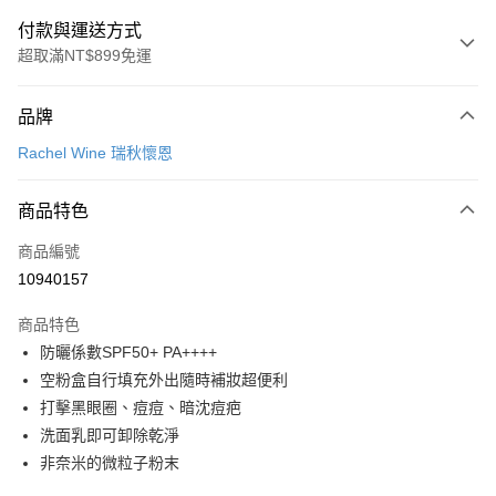
付款與運送方式
超取滿NT$899免運
付款方式
品牌
信用卡一次付款
Rachel Wine 瑞秋懷恩
LINE Pay
商品特色
Apple Pay
商品編號
街口支付
10940157
悠遊付
商品特色
Google Pay
防曬係數SPF50+ PA++++
全盈+PAY
空粉盒自行填充外出隨時補妝超便利
打擊黑眼圈、痘痘、暗沈痘疤
大哥付你分期
洗面乳即可卸除乾淨
相關說明
非奈米的微粒子粉末
【大哥付你分期使用說明】
AFTEE先享後付
1.本服務由台灣大哥大提供，台灣大哥大用戶可立即使用無須另外申請。