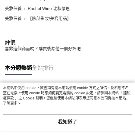
美妝保養
Rachel Wine 瑞秋懷恩
美妝保養
【臉部彩妝/美容用品】
評價
喜歡這個商品嗎？購買後給他一個好評吧
本分類熱銷
全站排行
本網站中使用 cookie，欲查詢有關本網站使用 cookie 方式之詳情，及若您不希
熱門標籤
望在電腦上使用 cookie 時應如何變更電腦的 cookie 設定，請參閱本網站「
隱私
權條款
」之 Cookie 聲明。您繼續使用本網站即表示您同意本公司得按本網站使
用條款之 Cookie 聲明使用 cookie。
了解更多 >
我知道了