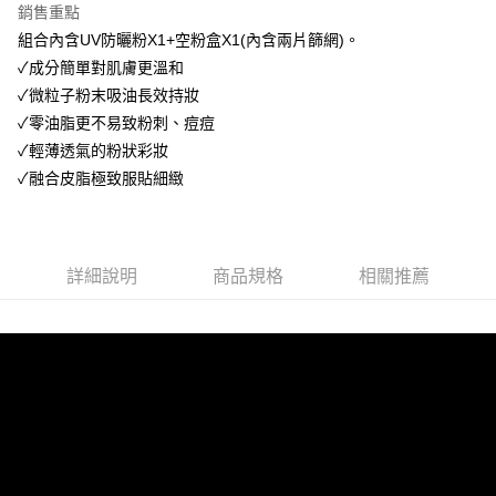
銷售重點
2.付款方式選擇「大哥付你分期」，訂單成立後會自動跳轉到大哥付的交易
相關說明
流程，驗證手機門號後，選擇欲分期的期數、繳款截止日，確認付款後即完
組合內含UV防曬粉X1+空粉盒X1(內含兩片篩網)。
【關於「AFTEE先享後付」】
成交易。
ATM付款
AFTEE先享後付是「在收到商品之後才付款」的支付方式。 讓您購物簡單
✓成分簡單對肌膚更溫和
3.實際核准額度、可分期數及費用金額請依後續交易確認頁面所載為準。
便利好安心！
4.訂單成立30分鐘內，如未前往確認交易或遇審核未通過，訂單將自動取
✓微粒子粉末吸油長效持妝
１．簡單：不需註冊會員、不需綁卡、不需儲值。
運送方式
消。如遇「轉專審核」未通過狀況，表示未達大哥付你分期系統評分，恕無
２．便利：只要手機號碼，簡訊認證，即可結帳。
✓零油脂更不易致粉刺、痘痘
法說明評估內容。
３．安心：先確認商品／服務後，再付款。
付款後全家取貨
✓輕薄透氣的粉狀彩妝
【繳款方式說明】
1.分期款項不併入電信帳單，「大哥付你分期」於每月結算日後寄送繳費提
每筆NT$70，滿NT$899(含以上)免運費
✓融合皮脂極致服貼細緻
【「AFTEE先享後付」結帳流程】
醒簡訊。
１．於結帳方式選擇「AFTEE先享後付」後，將跳轉至「AFTEE先享後付」
2.透過簡訊連結打開帳單後，可選擇「超商條碼／台灣大直營門市／銀行轉
付款後7-11取貨
結帳頁面，進行簡訊認證並確認金額後，即可完成結帳。
帳／街口支付／iPASS MONEY」等通路繳費。
２．訂單成立數日內，您將收到繳費通知簡訊。
每筆NT$70，滿NT$899(含以上)免運費
３．收到繳費通知簡訊後14天內，點擊此簡訊中的連結，可透過四大超商／
【注意事項】
詳細說明
商品規格
相關推薦
ATM／網路銀行／等多元方式進行付款，方視為交易完成。
宅配
1.本服務係由「台灣大哥大股份有限公司」（以下簡稱本公司）所提供，讓
※ 請注意：結帳手續完成當下不需立刻繳費，但若您需要取消訂單，請聯絡
用戶於交易時，得透過本服務購買商品或服務，並由商店將買賣／分期付款
每筆NT$100，滿NT$1,000(含以上)免運費
購買商品的店家。未經商家同意取消之訂單仍視為有效，需透過AFTEE先享
買賣價金債權讓與本公司後，依約使用本公司帳單繳交帳款。
後付繳納相關費用。
2.基於同意付款使用「大哥付你分期」之契約關係目的，商店將以您的個人
京站台北店客服中心(1F星巴克旁) 即日起不提供京站紙袋，取件時
※ 交易是否成功請以「AFTEE先享後付 」之結帳頁面顯示為準，若有關於
資料（包含姓名、電話或地址）提供予台灣大哥大進項蒐集、處理及利用，
是否繳費成功／繳費後需取消欲退款等相關疑問，請聯繫「AFTEE先享後付
請自備購物袋，若需購買紙袋可現場詢問
由本公司與您本人進行分期帳單所需資料之確認、核對及更正。
客戶支援中心」
https://netprotections.freshdesk.com/support/home
3.完整用戶服務條款，請詳閱以下連結：
https://oppay.tw/userRule
免運費
【注意事項】
１．透過由恩沛科技股份有限公司提供之「AFTEE先享後付」服務完成之交
易，需依本服務之必要範圍內提供個人資料，並將交易相關給付款項請求債