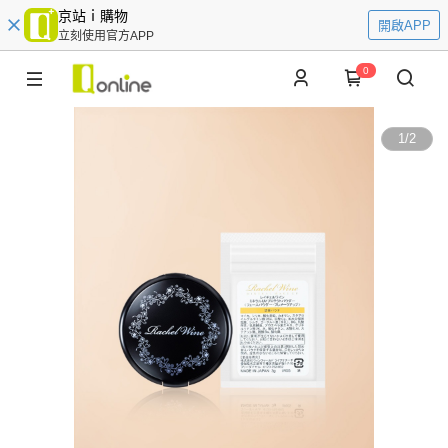
京站ｉ購物
開啟APP
立刻使用官方APP
0
1
/
2