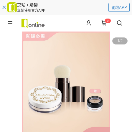
京站ｉ購物
開啟APP
立刻使用官方APP
0
1
/
2