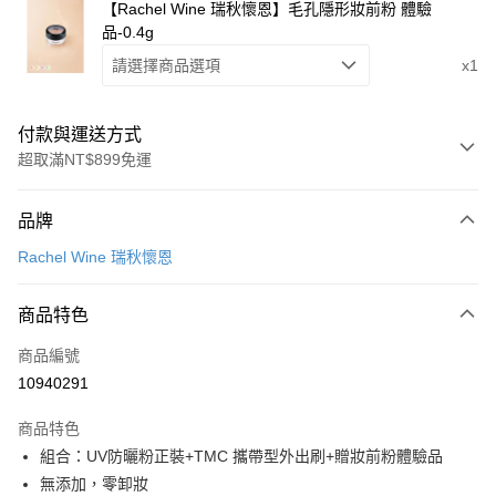
【Rachel Wine 瑞秋懷恩】毛孔隱形妝前粉 體驗
品-0.4g
請選擇商品選項
x1
付款與運送方式
超取滿NT$899免運
付款方式
品牌
信用卡一次付款
Rachel Wine 瑞秋懷恩
LINE Pay
商品特色
Apple Pay
商品編號
街口支付
10940291
悠遊付
商品特色
Google Pay
組合：UV防曬粉正裝+TMC 攜帶型外出刷+贈妝前粉體驗品
全盈+PAY
無添加，零卸妝