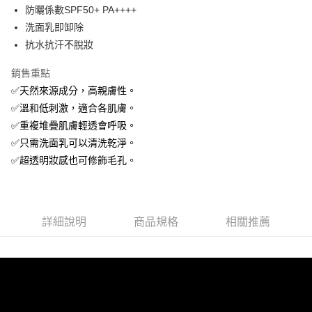
防曬係數SPF50+ PA++++
大哥付你分期
洗面乳即卸除
相關說明
抗水抗汗不脫妝
【大哥付你分期使用說明】
AFTEE先享後付
1.本服務由台灣大哥大提供，台灣大哥大用戶可立即使用無須另外申請。
銷售重點
2.付款方式選擇「大哥付你分期」，訂單成立後會自動跳轉到大哥付的交易
相關說明
流程，驗證手機門號後，選擇欲分期的期數、繳款截止日，確認付款後即完
✅天然來源成分，高親膚性。
【關於「AFTEE先享後付」】
成交易。
ATM付款
AFTEE先享後付是「在收到商品之後才付款」的支付方式。 讓您購物簡單
✅溫和低刺激，適合各肌膚。
3.實際核准額度、可分期數及費用金額請依後續交易確認頁面所載為準。
便利好安心！
4.訂單成立30分鐘內，如未前往確認交易或遇審核未通過，訂單將自動取
✅重複堆疊肌膚輕透會呼吸。
１．簡單：不需註冊會員、不需綁卡、不需儲值。
運送方式
消。如遇「轉專審核」未通過狀況，表示未達大哥付你分期系統評分，恕無
２．便利：只要手機號碼，簡訊認證，即可結帳。
✅只需洗面乳可以清洗乾淨。
法說明評估內容。
３．安心：先確認商品／服務後，再付款。
付款後全家取貨
✅超透明妝感也可修飾毛孔。
【繳款方式說明】
1.分期款項不併入電信帳單，「大哥付你分期」於每月結算日後寄送繳費提
每筆NT$70，滿NT$899(含以上)免運費
【「AFTEE先享後付」結帳流程】
醒簡訊。
１．於結帳方式選擇「AFTEE先享後付」後，將跳轉至「AFTEE先享後付」
2.透過簡訊連結打開帳單後，可選擇「超商條碼／台灣大直營門市／銀行轉
付款後7-11取貨
結帳頁面，進行簡訊認證並確認金額後，即可完成結帳。
帳／街口支付／iPASS MONEY」等通路繳費。
２．訂單成立數日內，您將收到繳費通知簡訊。
詳細說明
商品規格
相關推薦
每筆NT$70，滿NT$899(含以上)免運費
３．收到繳費通知簡訊後14天內，點擊此簡訊中的連結，可透過四大超商／
【注意事項】
ATM／網路銀行／等多元方式進行付款，方視為交易完成。
宅配
1.本服務係由「台灣大哥大股份有限公司」（以下簡稱本公司）所提供，讓
※ 請注意：結帳手續完成當下不需立刻繳費，但若您需要取消訂單，請聯絡
用戶於交易時，得透過本服務購買商品或服務，並由商店將買賣／分期付款
每筆NT$100，滿NT$1,000(含以上)免運費
購買商品的店家。未經商家同意取消之訂單仍視為有效，需透過AFTEE先享
買賣價金債權讓與本公司後，依約使用本公司帳單繳交帳款。
後付繳納相關費用。
2.基於同意付款使用「大哥付你分期」之契約關係目的，商店將以您的個人
京站台北店客服中心(1F星巴克旁) 即日起不提供京站紙袋，取件時
※ 交易是否成功請以「AFTEE先享後付 」之結帳頁面顯示為準，若有關於
資料（包含姓名、電話或地址）提供予台灣大哥大進項蒐集、處理及利用，
是否繳費成功／繳費後需取消欲退款等相關疑問，請聯繫「AFTEE先享後付
請自備購物袋，若需購買紙袋可現場詢問
由本公司與您本人進行分期帳單所需資料之確認、核對及更正。