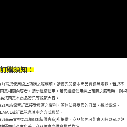
客戶支援中心」
https://netprotections.freshdesk.com/support/home
3.完整用戶服務條款，請詳閱以下連結：
https://oppay.tw/userRule
免運費
【注意事項】
１．透過由恩沛科技股份有限公司提供之「AFTEE先享後付」服務完成之交
易，需依本服務之必要範圍內提供個人資料，並將交易相關給付款項請求債
權轉讓予恩沛科技股份有限公司。
２．關於個人資料處理事宜，請瀏覽以下網址：
https://aftee.tw/terms/#terms3
３．未成年的使用者請事先徵得法定代理人或監護人之同意方可使用
「AFTEE先享後付」，若未經同意申辦者引起之損失，本公司不負相關責
任。
４．使用「AFTEE先享後付」時，將依據個別帳號之用戶狀況，依本公司即
時審查核予不同之上限額度；若仍有額度不足之情形，本公司將視審查結果
訂購須知：
請求用戶進行身份認證。
５．嚴禁一人註冊多個帳號或使用他人資訊註冊。若發現惡意使用之情形，
恩沛科技股份有限公司將有權停止該用戶之使用額度並採取法律行動。
(1)當您使用線上預購之服務前，請優先閱讀本商品資訊等規範。若您不
同意相關內容者，請勿繼續使用。若您繼續使用線上預購之服務時，則視
為您同意本商品資訊等規範內容。
(2)京站保留訂單接受與否之權利，若無法接受您的訂單，將以電話、
EMAIL或訂單訊息其中之方式聯繫。
(3)商品文案為專櫃(原廠/供應商)所提供，商品顏色可能會因網頁呈現與
拍攝關係產生色差，商品依實際供貨樣式為準。