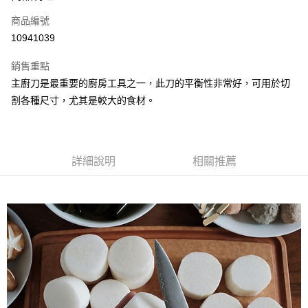
合作金庫商業銀行
第一商業銀行
LINE Pay
商品編號
華南商業銀行
彰化商業銀行
10941039
Apple Pay
上海商業儲蓄銀行
台北富邦商業銀行
國泰世華商業銀行
兆豐國際商業銀行
銷售重點
街口支付
臺灣中小企業銀行
台中商業銀行
主廚刀是最重要的廚房工具之一，此刀的平衡性非常好，可用於切
匯豐（台灣）商業銀行
華泰商業銀行
悠遊付
割各種尺寸，尤其是較大的食材。
聯邦商業銀行
遠東國際商業銀行
元大商業銀行
永豐商業銀行
Google Pay
玉山商業銀行
星展（台灣）商業銀行
台新國際商業銀行
中國信託商業銀行
全盈+PAY
台灣樂天信用卡公司
詳細說明
相關推薦
大哥付你分期
相關說明
【大哥付你分期使用說明】
AFTEE先享後付
1.本服務由台灣大哥大提供，台灣大哥大用戶可立即使用無須另外申請。
2.付款方式選擇「大哥付你分期」，訂單成立後會自動跳轉到大哥付的交易
相關說明
流程，驗證手機門號後，選擇欲分期的期數、繳款截止日，確認付款後即完
【關於「AFTEE先享後付」】
成交易。
ATM付款
AFTEE先享後付是「在收到商品之後才付款」的支付方式。 讓您購物簡單
3.實際核准額度、可分期數及費用金額請依後續交易確認頁面所載為準。
便利好安心！
4.訂單成立30分鐘內，如未前往確認交易或遇審核未通過，訂單將自動取
１．簡單：不需註冊會員、不需綁卡、不需儲值。
運送方式
消。如遇「轉專審核」未通過狀況，表示未達大哥付你分期系統評分，恕無
２．便利：只要手機號碼，簡訊認證，即可結帳。
法說明評估內容。