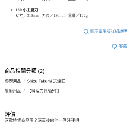
180 小主廚刀
尺寸╱318mm 刀長╱180mm 重量╱122g
顯示電腦版詳細說明
客服
商品相關分類 (2)
餐廚用品
Shizu Takumi 志津匠
餐廚用品
【料理刀具/配件】
評價
喜歡這個商品嗎？購買後給他一個好評吧