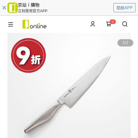
京站ｉ購物
開啟APP
立刻使用官方APP
0
1
/
2