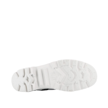
３．未成年的使用者請事先徵得法定代理人或監護人之同意方可使用
「AFTEE先享後付」，若未經同意申辦者引起之損失，本公司不負相關責
任。
４．使用「AFTEE先享後付」時，將依據個別帳號之用戶狀況，依本公司即
時審查核予不同之上限額度；若仍有額度不足之情形，本公司將視審查結果
請求用戶進行身份認證。
５．嚴禁一人註冊多個帳號或使用他人資訊註冊。若發現惡意使用之情形，
恩沛科技股份有限公司將有權停止該用戶之使用額度並採取法律行動。