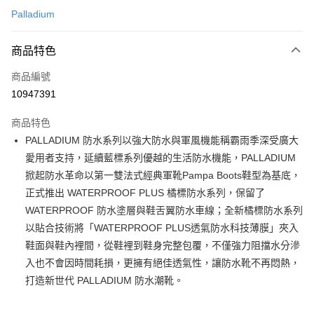
Palladium
信用卡分期付款
6 期 0 利率 每期
NT$630
21家銀行
商品特色
合作金庫商業銀行
第一商業銀行
LINE Pay
商品編號
華南商業銀行
彰化商業銀行
10947391
Apple Pay
上海商業儲蓄銀行
台北富邦商業銀行
國泰世華商業銀行
兆豐國際商業銀行
商品特色
街口支付
臺灣中小企業銀行
台中商業銀行
PALLADIUM 防水系列以強大防水與軍風機能稱霸雨季深受廣大
匯豐（台灣）商業銀行
華泰商業銀行
悠遊付
愛用者支持，延續藍標系列優越的生活防水機能，PALLADIUM
聯邦商業銀行
遠東國際商業銀行
元大商業銀行
永豐商業銀行
掀起防水革命以第一雙法式經典軍靴Pampa Boots鞋型為基底，
Google Pay
玉山商業銀行
星展（台灣）商業銀行
正式推出 WATERPROOF PLUS 橘標防水系列，保留了
台新國際商業銀行
中國信託商業銀行
全盈+PAY
WATERPROOF 防水塗層與鞋舌翼防水車線；全新橘標防水系列
台灣樂天信用卡公司
以貼合技術將「WATERPROOF PLUS透氣防水科技薄膜」夾入
大哥付你分期
鞋面與鞋內裡間，從鞋裡到鞋身完整包覆，不僅強力阻擋水分滲
相關說明
入也不會因時間耗損，更擁有絕佳透氣性，讓防水靴不再悶熱，
【大哥付你分期使用說明】
AFTEE先享後付
1.本服務由台灣大哥大提供，台灣大哥大用戶可立即使用無須另外申請。
打造新世代 PALLADIUM 防水潮靴。
2.付款方式選擇「大哥付你分期」，訂單成立後會自動跳轉到大哥付的交易
相關說明
流程，驗證手機門號後，選擇欲分期的期數、繳款截止日，確認付款後即完
【關於「AFTEE先享後付」】
成交易。