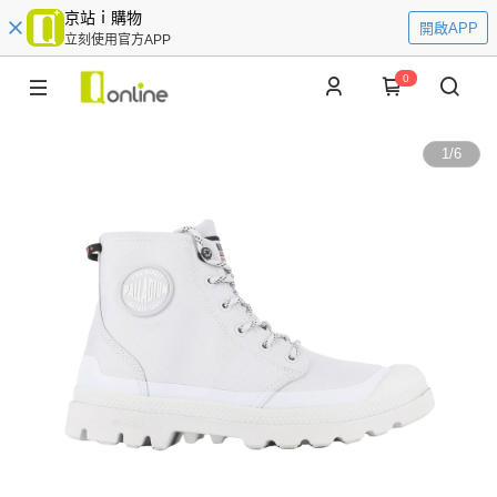
京站ｉ購物
開啟APP
立刻使用官方APP
0
1
/
6