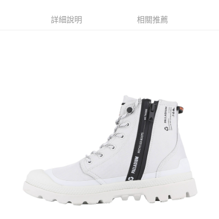
ATM付款
AFTEE先享後付是「在收到商品之後才付款」的支付方式。 讓您購物簡單
3.實際核准額度、可分期數及費用金額請依後續交易確認頁面所載為準。
便利好安心！
4.訂單成立30分鐘內，如未前往確認交易或遇審核未通過，訂單將自動取
詳細說明
相關推薦
１．簡單：不需註冊會員、不需綁卡、不需儲值。
運送方式
消。如遇「轉專審核」未通過狀況，表示未達大哥付你分期系統評分，恕無
２．便利：只要手機號碼，簡訊認證，即可結帳。
法說明評估內容。
３．安心：先確認商品／服務後，再付款。
付款後全家取貨
【繳款方式說明】
1.分期款項不併入電信帳單，「大哥付你分期」於每月結算日後寄送繳費提
每筆NT$70，滿NT$899(含以上)免運費
【「AFTEE先享後付」結帳流程】
醒簡訊。
１．於結帳方式選擇「AFTEE先享後付」後，將跳轉至「AFTEE先享後付」
2.透過簡訊連結打開帳單後，可選擇「超商條碼／台灣大直營門市／銀行轉
付款後7-11取貨
結帳頁面，進行簡訊認證並確認金額後，即可完成結帳。
帳／街口支付／iPASS MONEY」等通路繳費。
２．訂單成立數日內，您將收到繳費通知簡訊。
每筆NT$70，滿NT$899(含以上)免運費
３．收到繳費通知簡訊後14天內，點擊此簡訊中的連結，可透過四大超商／
【注意事項】
ATM／網路銀行／等多元方式進行付款，方視為交易完成。
宅配
1.本服務係由「台灣大哥大股份有限公司」（以下簡稱本公司）所提供，讓
※ 請注意：結帳手續完成當下不需立刻繳費，但若您需要取消訂單，請聯絡
用戶於交易時，得透過本服務購買商品或服務，並由商店將買賣／分期付款
每筆NT$100，滿NT$1,000(含以上)免運費
購買商品的店家。未經商家同意取消之訂單仍視為有效，需透過AFTEE先享
買賣價金債權讓與本公司後，依約使用本公司帳單繳交帳款。
後付繳納相關費用。
2.基於同意付款使用「大哥付你分期」之契約關係目的，商店將以您的個人
京站台北店客服中心(1F星巴克旁) 即日起不提供京站紙袋，取件時
※ 交易是否成功請以「AFTEE先享後付 」之結帳頁面顯示為準，若有關於
資料（包含姓名、電話或地址）提供予台灣大哥大進項蒐集、處理及利用，
是否繳費成功／繳費後需取消欲退款等相關疑問，請聯繫「AFTEE先享後付
請自備購物袋，若需購買紙袋可現場詢問
由本公司與您本人進行分期帳單所需資料之確認、核對及更正。
客戶支援中心」
https://netprotections.freshdesk.com/support/home
3.完整用戶服務條款，請詳閱以下連結：
https://oppay.tw/userRule
免運費
【注意事項】
１．透過由恩沛科技股份有限公司提供之「AFTEE先享後付」服務完成之交
易，需依本服務之必要範圍內提供個人資料，並將交易相關給付款項請求債
權轉讓予恩沛科技股份有限公司。
２．關於個人資料處理事宜，請瀏覽以下網址：
https://aftee.tw/terms/#terms3