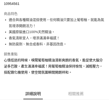
10954561
悠遊付
商品特色
Google Pay
適合與各種精油混搭使用，任何精油只要加上葡萄柚，就能為氣
全盈+PAY
氛增添開朗活力！
美國原裝進口100%天然精油。
大哥付你分期
香氣清新宜人，增添滿滿幸福感！
相關說明
無防腐劑、無合成香料、非基因改造。
【大哥付你分期使用說明】
AFTEE先享後付
1.本服務由台灣大哥大提供，台灣大哥大用戶可立即使用無須另外申請。
銷售重點
2.付款方式選擇「大哥付你分期」，訂單成立後會自動跳轉到大哥付的交易
相關說明
流程，驗證手機門號後，選擇欲分期的期數、繳款截止日，確認付款後即完
心情低迷的時候，嗅聞葡萄柚精油清新爽朗的香氣，能促使大腦分
【關於「AFTEE先享後付」】
成交易。
ATM付款
AFTEE先享後付是「在收到商品之後才付款」的支付方式。 讓您購物簡單
泌多巴胺，產生滿滿幸福感！用葡萄柚精油保持愉悅，減輕壓力，
3.實際核准額度、可分期數及費用金額請依後續交易確認頁面所載為準。
便利好安心！
4.訂單成立30分鐘內，如未前往確認交易或遇審核未通過，訂單將自動取
搭配霧化機使用，使空間氛圍瞬間開朗祥和。
１．簡單：不需註冊會員、不需綁卡、不需儲值。
運送方式
消。如遇「轉專審核」未通過狀況，表示未達大哥付你分期系統評分，恕無
２．便利：只要手機號碼，簡訊認證，即可結帳。
法說明評估內容。
３．安心：先確認商品／服務後，再付款。
付款後全家取貨
【繳款方式說明】
1.分期款項不併入電信帳單，「大哥付你分期」於每月結算日後寄送繳費提
每筆NT$70，滿NT$899(含以上)免運費
【「AFTEE先享後付」結帳流程】
醒簡訊。
詳細說明
相關推薦
１．於結帳方式選擇「AFTEE先享後付」後，將跳轉至「AFTEE先享後付」
2.透過簡訊連結打開帳單後，可選擇「超商條碼／台灣大直營門市／銀行轉
付款後7-11取貨
結帳頁面，進行簡訊認證並確認金額後，即可完成結帳。
帳／街口支付／iPASS MONEY」等通路繳費。
２．訂單成立數日內，您將收到繳費通知簡訊。
每筆NT$70，滿NT$899(含以上)免運費
３．收到繳費通知簡訊後14天內，點擊此簡訊中的連結，可透過四大超商／