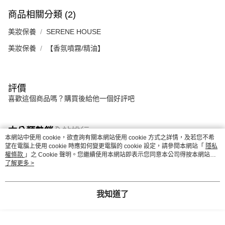
商品相關分類 (2)
美妝保養
SERENE HOUSE
美妝保養
【香氛噴霧/精油】
評價
喜歡這個商品嗎？購買後給他一個好評吧
本分類熱銷
全站排行
本網站中使用 cookie，欲查詢有關本網站使用 cookie 方式之詳情，及若您不希
望在電腦上使用 cookie 時應如何變更電腦的 cookie 設定，請參閱本網站「
隱私
權條款
」之 Cookie 聲明。您繼續使用本網站即表示您同意本公司得按本網站使
用條款之 Cookie 聲明使用 cookie。
了解更多 >
熱門標籤
我知道了