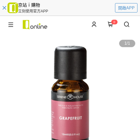
京站ｉ購物
開啟APP
立刻使用官方APP
0
1
/
1