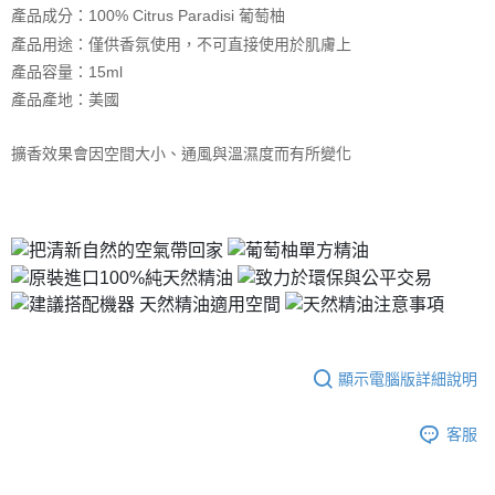
【注意事項】
產品成分：100% Citrus Paradisi 葡萄柚
ATM／網路銀行／等多元方式進行付款，方視為交易完成。
宅配
1.本服務係由「台灣大哥大股份有限公司」（以下簡稱本公司）所提供，讓
※ 請注意：結帳手續完成當下不需立刻繳費，但若您需要取消訂單，請聯絡
產品用途：僅供香氛使用，不可直接使用於肌膚上
用戶於交易時，得透過本服務購買商品或服務，並由商店將買賣／分期付款
每筆NT$100，滿NT$1,000(含以上)免運費
購買商品的店家。未經商家同意取消之訂單仍視為有效，需透過AFTEE先享
買賣價金債權讓與本公司後，依約使用本公司帳單繳交帳款。
產品容量：15ml
後付繳納相關費用。
2.基於同意付款使用「大哥付你分期」之契約關係目的，商店將以您的個人
京站台北店客服中心(1F星巴克旁) 即日起不提供京站紙袋，取件時
※ 交易是否成功請以「AFTEE先享後付 」之結帳頁面顯示為準，若有關於
產品產地：美國
資料（包含姓名、電話或地址）提供予台灣大哥大進項蒐集、處理及利用，
是否繳費成功／繳費後需取消欲退款等相關疑問，請聯繫「AFTEE先享後付
請自備購物袋，若需購買紙袋可現場詢問
由本公司與您本人進行分期帳單所需資料之確認、核對及更正。
客戶支援中心」
https://netprotections.freshdesk.com/support/home
3.完整用戶服務條款，請詳閱以下連結：
https://oppay.tw/userRule
擴香效果會因空間大小、通風與溫濕度而有所變化
免運費
【注意事項】
１．透過由恩沛科技股份有限公司提供之「AFTEE先享後付」服務完成之交
易，需依本服務之必要範圍內提供個人資料，並將交易相關給付款項請求債
權轉讓予恩沛科技股份有限公司。
２．關於個人資料處理事宜，請瀏覽以下網址：
https://aftee.tw/terms/#terms3
３．未成年的使用者請事先徵得法定代理人或監護人之同意方可使用
「AFTEE先享後付」，若未經同意申辦者引起之損失，本公司不負相關責
任。
４．使用「AFTEE先享後付」時，將依據個別帳號之用戶狀況，依本公司即
時審查核予不同之上限額度；若仍有額度不足之情形，本公司將視審查結果
顯示電腦版詳細說明
請求用戶進行身份認證。
５．嚴禁一人註冊多個帳號或使用他人資訊註冊。若發現惡意使用之情形，
客服
恩沛科技股份有限公司將有權停止該用戶之使用額度並採取法律行動。