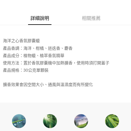
【注意事項】
ATM／網路銀行／等多元方式進行付款，方視為交易完成。
宅配
1.本服務係由「台灣大哥大股份有限公司」（以下簡稱本公司）所提供，讓
※ 請注意：結帳手續完成當下不需立刻繳費，但若您需要取消訂單，請聯絡
用戶於交易時，得透過本服務購買商品或服務，並由商店將買賣／分期付款
每筆NT$100，滿NT$1,000(含以上)免運費
購買商品的店家。未經商家同意取消之訂單仍視為有效，需透過AFTEE先享
詳細說明
相關推薦
買賣價金債權讓與本公司後，依約使用本公司帳單繳交帳款。
後付繳納相關費用。
2.基於同意付款使用「大哥付你分期」之契約關係目的，商店將以您的個人
京站台北店客服中心(1F星巴克旁) 即日起不提供京站紙袋，取件時
※ 交易是否成功請以「AFTEE先享後付 」之結帳頁面顯示為準，若有關於
資料（包含姓名、電話或地址）提供予台灣大哥大進項蒐集、處理及利用，
是否繳費成功／繳費後需取消欲退款等相關疑問，請聯繫「AFTEE先享後付
請自備購物袋，若需購買紙袋可現場詢問
由本公司與您本人進行分期帳單所需資料之確認、核對及更正。
客戶支援中心」
https://netprotections.freshdesk.com/support/home
3.完整用戶服務條款，請詳閱以下連結：
https://oppay.tw/userRule
海洋之心香氛膠囊蠟
免運費
【注意事項】
產品香調：海洋、柑橘、迷迭香、麝香
１．透過由恩沛科技股份有限公司提供之「AFTEE先享後付」服務完成之交
產品成分：植物蠟、植萃香氛精華
易，需依本服務之必要範圍內提供個人資料，並將交易相關給付款項請求債
使用方法：置於香氛膠囊機中加熱擴香，使用時須打開蓋子
權轉讓予恩沛科技股份有限公司。
２．關於個人資料處理事宜，請瀏覽以下網址：
產品規格：30公克單顆裝
https://aftee.tw/terms/#terms3
３．未成年的使用者請事先徵得法定代理人或監護人之同意方可使用
「AFTEE先享後付」，若未經同意申辦者引起之損失，本公司不負相關責
擴香效果會因空間大小、通風與溫濕度而有所變化
任。
４．使用「AFTEE先享後付」時，將依據個別帳號之用戶狀況，依本公司即
時審查核予不同之上限額度；若仍有額度不足之情形，本公司將視審查結果
請求用戶進行身份認證。
５．嚴禁一人註冊多個帳號或使用他人資訊註冊。若發現惡意使用之情形，
恩沛科技股份有限公司將有權停止該用戶之使用額度並採取法律行動。