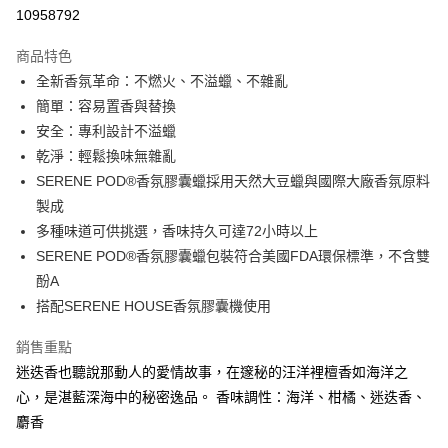
10958792
悠遊付
商品特色
Google Pay
全新香氛革命：不燃火、不溢蠟、不雜亂
全盈+PAY
簡單：容易置香與替換
安全：專利設計不溢蠟
大哥付你分期
乾淨：輕鬆換味無雜亂
相關說明
SERENE POD®香氛膠囊蠟採用天然大豆蠟與國際大廠香氛原料
【大哥付你分期使用說明】
AFTEE先享後付
1.本服務由台灣大哥大提供，台灣大哥大用戶可立即使用無須另外申請。
製成
2.付款方式選擇「大哥付你分期」，訂單成立後會自動跳轉到大哥付的交易
相關說明
多種味道可供挑選，香味持久可達72小時以上
流程，驗證手機門號後，選擇欲分期的期數、繳款截止日，確認付款後即完
【關於「AFTEE先享後付」】
SERENE POD®香氛膠囊蠟包裝符合美國FDA環保標準，不含雙
成交易。
ATM付款
AFTEE先享後付是「在收到商品之後才付款」的支付方式。 讓您購物簡單
3.實際核准額度、可分期數及費用金額請依後續交易確認頁面所載為準。
酚A
便利好安心！
4.訂單成立30分鐘內，如未前往確認交易或遇審核未通過，訂單將自動取
１．簡單：不需註冊會員、不需綁卡、不需儲值。
搭配SERENE HOUSE香氛膠囊機使用
運送方式
消。如遇「轉專審核」未通過狀況，表示未達大哥付你分期系統評分，恕無
２．便利：只要手機號碼，簡訊認證，即可結帳。
法說明評估內容。
３．安心：先確認商品／服務後，再付款。
付款後全家取貨
銷售重點
【繳款方式說明】
1.分期款項不併入電信帳單，「大哥付你分期」於每月結算日後寄送繳費提
每筆NT$70，滿NT$899(含以上)免運費
迷迭香也聽說那動人的愛情故事，在邃秘的汪洋裡檀香如海洋之
【「AFTEE先享後付」結帳流程】
醒簡訊。
１．於結帳方式選擇「AFTEE先享後付」後，將跳轉至「AFTEE先享後付」
心，是湛藍深海中的秘密逸品。 香味調性：海洋、柑橘、迷迭香、
2.透過簡訊連結打開帳單後，可選擇「超商條碼／台灣大直營門市／銀行轉
付款後7-11取貨
結帳頁面，進行簡訊認證並確認金額後，即可完成結帳。
帳／街口支付／iPASS MONEY」等通路繳費。
麝香
２．訂單成立數日內，您將收到繳費通知簡訊。
每筆NT$70，滿NT$899(含以上)免運費
３．收到繳費通知簡訊後14天內，點擊此簡訊中的連結，可透過四大超商／