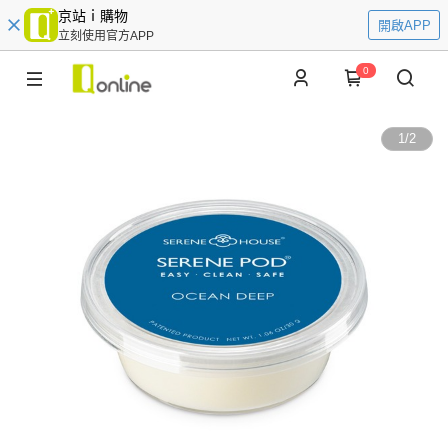
京站ｉ購物
開啟APP
立刻使用官方APP
0
1
/
2