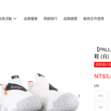
會員活動
品牌優惠
熱銷排行
品牌總覽
廠商合作提案
【PALL
鞋 (白)
超取滿NT$
NT$3,
US
4.5
10