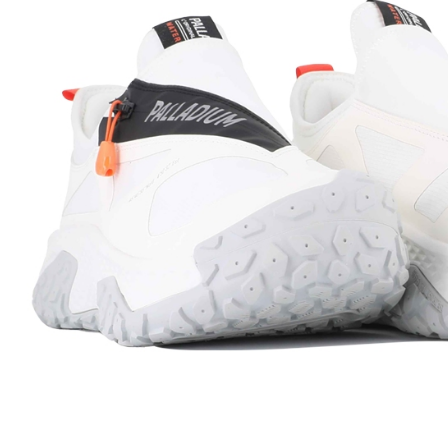
５．嚴禁
形，恩沛
動。