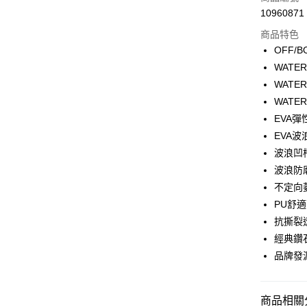
合作金
LINE Pay
10960871
華南商
Apple Pay
上海商
商品特色
國泰世
OFF/
街口支付
臺灣中
WATE
匯豐（
悠遊付
WATE
聯邦商
WATE
元大商
Google Pa
EVA彈
玉山商
台新國
全盈+PAY
EVA波
台灣樂
波浪凹
大哥付你
波浪防
相關說明
不定向
【大哥付
AFTEE先
1.本服務
PU舒
2.付款方
相關說明
抗撕裂
流程，驗
【關於「A
經典鑽
ATM付款
完成交易
AFTEE
3.實際核
便利好安
品牌發
4.訂單成
１．簡單
消。如遇
２．便利
運送方式
無法說明
３．安心
商品相關分
【繳款方