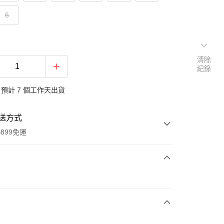
6
清除
紀錄
預計 7 個工作天出貨
送方式
899免運
次付款
期付款
0 利率 每期
NT$646
21家銀行