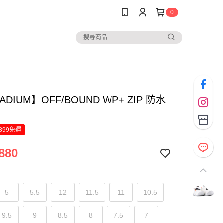
0
ADIUM】OFF/BOUND WP+ ZIP 防水
899免運
880
5
5.5
12
11.5
11
10.5
9.5
9
8.5
8
7.5
7