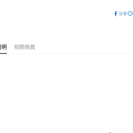
付款後全
1.分期款
【「AFT
醒簡訊。
鞋包/服飾
每筆NT$7
１．於結帳
2.透過簡
分享
付」結帳
鞋包/服飾
帳／街口支
付款後7-1
２．訂單
３．收到繳
每筆NT$7
【注意事
／ATM／
1.本服務
※ 請注意
宅配
用戶於交
絡購買商品
款買賣價
說明
相關推薦
先享後付
每筆NT$1
2.基於同
※ 交易是
資料（包
是否繳費成
京站台北店
用，由本
付客戶支
請自備購
3.完整用
免運費
【注意事
１．透過由
交易，需
求債權轉
２．關於
https://aft
３．未成
「AFTE
任。
４．使用「
即時審查
結果請求