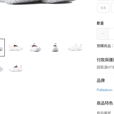
6.5
數量
預購商品：
付款與運
超取滿NT$
付款方式
品牌
信用卡一
Palladium
信用卡分
商品特色
6 期 
商品編號