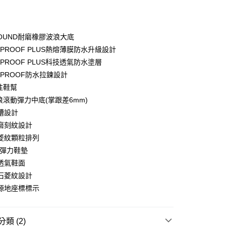
庫商業銀行
第一商業銀行
業銀行
彰化商業銀行
業儲蓄銀行
台北富邦商業銀行
華商業銀行
兆豐國際商業銀行
BOUND耐磨橡膠波浪大底
小企業銀行
台中商業銀行
RPROOF PLUS熱熔薄膜防水升級設計
台灣）商業銀行
華泰商業銀行
RPROOF PLUS科技透氣防水塗層
業銀行
遠東國際商業銀行
RPROOF防水拉鍊設計
業銀行
永豐商業銀行
y
性鞋幫
業銀行
星展（台灣）商業銀行
際商業銀行
中國信託商業銀行
浪滾動彈力中底(掌跟差6mm)
天信用卡公司
槽設計
分期
磨刻紋設計
菱紋顆粒排列
你分期使用說明】
享後付
由台灣大哥大提供，台灣大哥大用戶可立即使用無須另外申請。
適彈力鞋墊
式選擇「大哥付你分期」，訂單成立後會自動跳轉到大哥付的交易
透氣鞋面
證手機門號後，選擇欲分期的期數、繳款截止日，確認付款後即
FTEE先享後付」】
石菱紋設計
。
先享後付是「在收到商品之後才付款」的支付方式。 讓您購物簡單
准額度、可分期數及費用金額請依後續交易確認頁面所載為準。
心！
源地座標標示
立30分鐘內，如未前往確認交易或遇審核未通過，訂單將自動取
：不需註冊會員、不需綁卡、不需儲值。
「轉專審核」未通過狀況，表示未達大哥付你分期系統評分，恕
：只要手機號碼，簡訊認證，即可結帳。
評估內容。
：先確認商品／服務後，再付款。
類 (2)
式說明】