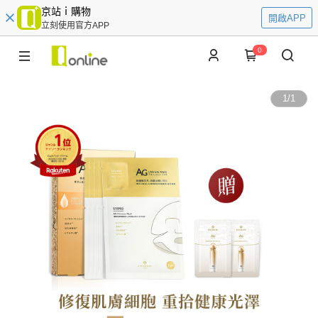
京站ｉ購物
開啟APP
立刻使用官方APP
0
1
/
1