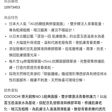
商品編號
街口支付
10973453
悠遊付
商品特色
Google Pay
日本大人氣「AG抗糖經典修復面膜」，雙步驟注入青春能量，
全盈+PAY
專為乾燥粗糙、暗沉蠟黃、膚況不穩設計！
以日本古籍記載「浸泡一回 肌膚變美」的出雲玉造溫泉水為基
大哥付你分期
底，大幅提升保濕度、溫和代謝老廢角質，使肌膚青春柔嫩。
相關說明
添加營養的豆乳發酵液與蜂膠精華，從底層修護、潤澤、抗老，
【大哥付你分期使用說明】
AFTEE先享後付
1.本服務由台灣大哥大提供，台灣大哥大用戶可立即使用無須另外申請。
煥回肌膚健康光采。
2.付款方式選擇「大哥付你分期」，訂單成立後會自動跳轉到大哥付的交易
相關說明
每片含1g修復精華霜+25mL抗糖面膜精華液，完整密集修護肌
流程，驗證手機門號後，選擇欲分期的期數、繳款截止日，確認付款後即完
【關於「AFTEE先享後付」】
膚，打造均質透亮青春美肌。
成交易。
ATM付款
AFTEE先享後付是「在收到商品之後才付款」的支付方式。 讓您購物簡單
3.實際核准額度、可分期數及費用金額請依後續交易確認頁面所載為準。
採用天然棉花來源的「銅氨纖維」織成隱形薄透卻具有絕佳保水
便利好安心！
4.訂單成立30分鐘內，如未前往確認交易或遇審核未通過，訂單將自動取
１．簡單：不需註冊會員、不需綁卡、不需儲值。
性的面膜布，親膚不刺激、天然無毒可環境分解。
運送方式
消。如遇「轉專審核」未通過狀況，表示未達大哥付你分期系統評分，恕無
２．便利：只要手機號碼，簡訊認證，即可結帳。
法說明評估內容。
３．安心：先確認商品／服務後，再付款。
付款後全家取貨
銷售重點
【繳款方式說明】
1.分期款項不併入電信帳單，「大哥付你分期」於每月結算日後寄送繳費提
每筆NT$70，滿NT$1,000(含以上)免運費
COCOCHI 樂天銷售NO.1經典面膜，雙步驟激活青春修護力！以出
【「AFTEE先享後付」結帳流程】
醒簡訊。
１．於結帳方式選擇「AFTEE先享後付」後，將跳轉至「AFTEE先享後付」
雲玉造溫泉水為基底，搭配豆乳發酵液與蜂膠萃取，修護肌膚老
2.透過簡訊連結打開帳單後，可選擇「超商條碼／台灣大直營門市／銀行轉
付款後7-11取貨
結帳頁面，進行簡訊認證並確認金額後，即可完成結帳。
帳／街口支付／iPASS MONEY」等通路繳費。
化、暗沉及粗糙，為肌膚注入滿滿潤澤能量，散發青春柔嫩的透亮
２．訂單成立數日內，您將收到繳費通知簡訊。