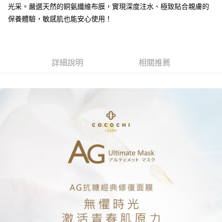
每筆NT$70，滿NT$1,000(含以上)免運費
光采。嚴選天然的銅氨纖維布膜，實現深度注水、極致貼合親膚的
３．收到繳費通知簡訊後14天內，點擊此簡訊中的連結，可透過四大超商／
【注意事項】
ATM／網路銀行／等多元方式進行付款，方視為交易完成。
保養體驗，敏感肌也能安心使用！
宅配
1.本服務係由「台灣大哥大股份有限公司」（以下簡稱本公司）所提供，讓
※ 請注意：結帳手續完成當下不需立刻繳費，但若您需要取消訂單，請聯絡
用戶於交易時，得透過本服務購買商品或服務，並由商店將買賣／分期付款
每筆NT$100，滿NT$1,200(含以上)免運費
購買商品的店家。未經商家同意取消之訂單仍視為有效，需透過AFTEE先享
買賣價金債權讓與本公司後，依約使用本公司帳單繳交帳款。
後付繳納相關費用。
2.基於同意付款使用「大哥付你分期」之契約關係目的，商店將以您的個人
京站台北店客服中心(1F星巴克旁) 即日起不提供京站紙袋，取件時
※ 交易是否成功請以「AFTEE先享後付 」之結帳頁面顯示為準，若有關於
資料（包含姓名、電話或地址）提供予台灣大哥大進項蒐集、處理及利用，
是否繳費成功／繳費後需取消欲退款等相關疑問，請聯繫「AFTEE先享後付
詳細說明
相關推薦
請自備購物袋，若需購買紙袋可現場詢問
由本公司與您本人進行分期帳單所需資料之確認、核對及更正。
客戶支援中心」
https://netprotections.freshdesk.com/support/home
3.完整用戶服務條款，請詳閱以下連結：
https://oppay.tw/userRule
免運費
【注意事項】
１．透過由恩沛科技股份有限公司提供之「AFTEE先享後付」服務完成之交
易，需依本服務之必要範圍內提供個人資料，並將交易相關給付款項請求債
權轉讓予恩沛科技股份有限公司。
２．關於個人資料處理事宜，請瀏覽以下網址：
https://aftee.tw/terms/#terms3
３．未成年的使用者請事先徵得法定代理人或監護人之同意方可使用
「AFTEE先享後付」，若未經同意申辦者引起之損失，本公司不負相關責
任。
４．使用「AFTEE先享後付」時，將依據個別帳號之用戶狀況，依本公司即
時審查核予不同之上限額度；若仍有額度不足之情形，本公司將視審查結果
請求用戶進行身份認證。
５．嚴禁一人註冊多個帳號或使用他人資訊註冊。若發現惡意使用之情形，
恩沛科技股份有限公司將有權停止該用戶之使用額度並採取法律行動。