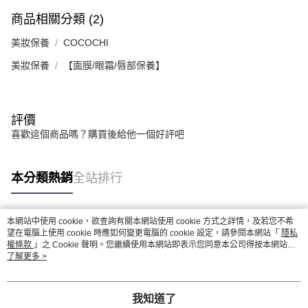
商品相關分類 (2)
美妝保養
COCOCHI
美妝保養
【面膜/眼霜/唇部保養】
評價
喜歡這個商品嗎？購買後給他一個好評吧
本分類熱銷
全站排行
本網站中使用 cookie，欲查詢有關本網站使用 cookie 方式之詳情，及若您不希
熱門標籤
望在電腦上使用 cookie 時應如何變更電腦的 cookie 設定，請參閱本網站「
隱私
權條款
」之 Cookie 聲明。您繼續使用本網站即表示您同意本公司得按本網站使
用條款之 Cookie 聲明使用 cookie。
了解更多 >
我知道了