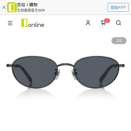
京站ｉ購物
開啟APP
立刻使用官方APP
0
1
/
5