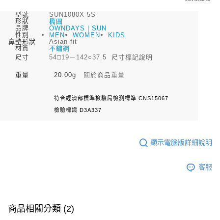
２．訂單成立數日內，您將收到繳費通知簡訊。
每筆NT$70，滿NT$899(含以上)免運費
３．收到繳費通知簡訊後14天內，點擊此簡訊中的連結，可透過四大超商／
型號
SUN1080X-5S
【注意事項】
形狀
ATM／網路銀行／等多元方式進行付款，方視為交易完成。
橢圓
宅配
1.本服務係由「台灣大哥大股份有限公司」（以下簡稱本公司）所提供，讓
品牌
OWNDAYS | SUN
※ 請注意：結帳手續完成當下不需立刻繳費，但若您需要取消訂單，請聯絡
性別
用戶於交易時，得透過本服務購買商品或服務，並由商店將買賣／分期付款
MEN
WOMEN
KIDS
每筆NT$100，滿NT$1,000(含以上)免運費
購買商品的店家。未經商家同意取消之訂單仍視為有效，需透過AFTEE先享
鼻墊形狀
Asian fit
買賣價金債權讓與本公司後，依約使用本公司帳單繳交帳款。
後付繳納相關費用。
材質
不鏽鋼
2.基於同意付款使用「大哥付你分期」之契約關係目的，商店將以您的個人
京站台北店客服中心(1F星巴克旁) 即日起不提供京站紙袋，取件時
※ 交易是否成功請以「AFTEE先享後付 」之結帳頁面顯示為準，若有關於
尺寸
尺寸標記說明
54□19－142○37.5
資料（包含姓名、電話或地址）提供予台灣大哥大進項蒐集、處理及利用，
是否繳費成功／繳費後需取消欲退款等相關疑問，請聯繫「AFTEE先享後付
請自備購物袋，若需購買紙袋可現場詢問
由本公司與您本人進行分期帳單所需資料之確認、核對及更正。
客戶支援中心」
https://netprotections.freshdesk.com/support/home
重量
關於商品重量
20.00g
3.完整用戶服務條款，請詳閱以下連結：
https://oppay.tw/userRule
免運費
【注意事項】
符合經濟部標準檢驗局檢測標準 CNS15067
１．透過由恩沛科技股份有限公司提供之「AFTEE先享後付」服務完成之交
易，需依本服務之必要範圍內提供個人資料，並將交易相關給付款項請求債
檢驗標識 D3A337
權轉讓予恩沛科技股份有限公司。
２．關於個人資料處理事宜，請瀏覽以下網址：
https://aftee.tw/terms/#terms3
顯示電腦版詳細說明
３．未成年的使用者請事先徵得法定代理人或監護人之同意方可使用
「AFTEE先享後付」，若未經同意申辦者引起之損失，本公司不負相關責
任。
客服
４．使用「AFTEE先享後付」時，將依據個別帳號之用戶狀況，依本公司即
時審查核予不同之上限額度；若仍有額度不足之情形，本公司將視審查結果
請求用戶進行身份認證。
５．嚴禁一人註冊多個帳號或使用他人資訊註冊。若發現惡意使用之情形，
恩沛科技股份有限公司將有權停止該用戶之使用額度並採取法律行動。
商品相關分類 (2)