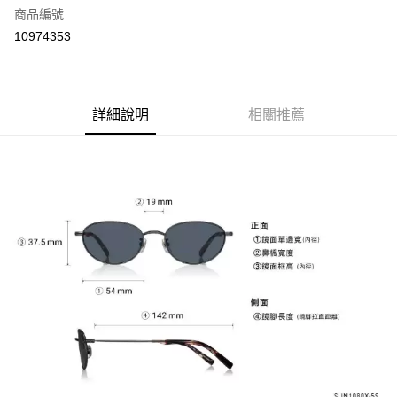
商品編號
街口支付
10974353
悠遊付
Google Pay
全盈+PAY
詳細說明
相關推薦
大哥付你分期
相關說明
【大哥付你分期使用說明】
AFTEE先享後付
1.本服務由台灣大哥大提供，台灣大哥大用戶可立即使用無須另外申請。
2.付款方式選擇「大哥付你分期」，訂單成立後會自動跳轉到大哥付的交易
相關說明
流程，驗證手機門號後，選擇欲分期的期數、繳款截止日，確認付款後即完
【關於「AFTEE先享後付」】
成交易。
ATM付款
AFTEE先享後付是「在收到商品之後才付款」的支付方式。 讓您購物簡單
3.實際核准額度、可分期數及費用金額請依後續交易確認頁面所載為準。
便利好安心！
4.訂單成立30分鐘內，如未前往確認交易或遇審核未通過，訂單將自動取
１．簡單：不需註冊會員、不需綁卡、不需儲值。
運送方式
消。如遇「轉專審核」未通過狀況，表示未達大哥付你分期系統評分，恕無
２．便利：只要手機號碼，簡訊認證，即可結帳。
法說明評估內容。
３．安心：先確認商品／服務後，再付款。
付款後全家取貨
【繳款方式說明】
1.分期款項不併入電信帳單，「大哥付你分期」於每月結算日後寄送繳費提
每筆NT$70，滿NT$899(含以上)免運費
【「AFTEE先享後付」結帳流程】
醒簡訊。
１．於結帳方式選擇「AFTEE先享後付」後，將跳轉至「AFTEE先享後付」
2.透過簡訊連結打開帳單後，可選擇「超商條碼／台灣大直營門市／銀行轉
付款後7-11取貨
結帳頁面，進行簡訊認證並確認金額後，即可完成結帳。
帳／街口支付／iPASS MONEY」等通路繳費。