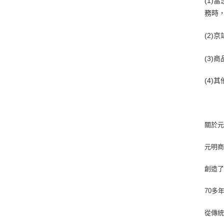
(1
務時
(2
(3
(4
關於
元明商
創造
70多
從傳