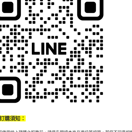
４．使用「
即時審查
結果請求
５．嚴禁
形，恩沛
動。
訂購須知：