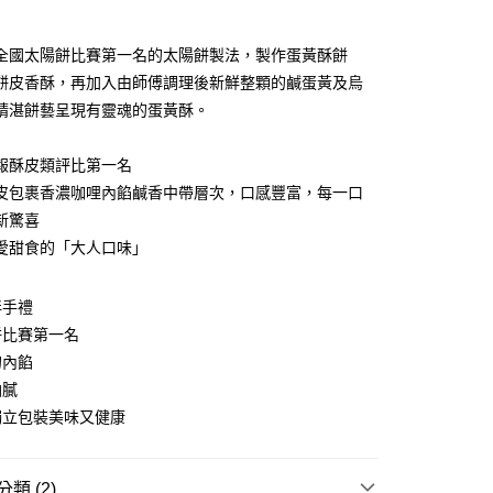
0 利率 每期
NT$208
21家銀行
庫商業銀行
第一商業銀行
全國太陽餅比賽第一名的太陽餅製法，製作蛋黃酥餅
業銀行
彰化商業銀行
餅皮香酥，再加入由師傅調理後新鮮整顆的鹹蛋黃及烏
業儲蓄銀行
台北富邦商業銀行
精湛餅藝呈現有靈魂的蛋黃酥。
華商業銀行
兆豐國際商業銀行
小企業銀行
台中商業銀行
報酥皮類評比第一名
台灣）商業銀行
華泰商業銀行
業銀行
遠東國際商業銀行
皮包裹香濃咖哩內餡鹹香中帶層次，口感豐富，每一口
業銀行
永豐商業銀行
y
新驚喜
業銀行
星展（台灣）商業銀行
愛甜食的「大人口味」
際商業銀行
中國信託商業銀行
天信用卡公司
分期
伴手禮
餅比賽第一名
你分期使用說明】
的內餡
享後付
由台灣大哥大提供，台灣大哥大用戶可立即使用無須另外申請。
油膩
式選擇「大哥付你分期」，訂單成立後會自動跳轉到大哥付的交易
證手機門號後，選擇欲分期的期數、繳款截止日，確認付款後即
FTEE先享後付」】
獨立包裝美味又健康
。
先享後付是「在收到商品之後才付款」的支付方式。 讓您購物簡單
准額度、可分期數及費用金額請依後續交易確認頁面所載為準。
心！
立30分鐘內，如未前往確認交易或遇審核未通過，訂單將自動取
：不需註冊會員、不需綁卡、不需儲值。
類 (2)
「轉專審核」未通過狀況，表示未達大哥付你分期系統評分，恕
：只要手機號碼，簡訊認證，即可結帳。