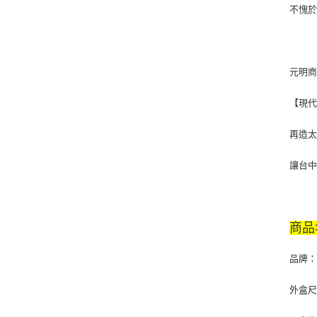
不愧
元明
【現
再造
讓台
商品
品牌
外盒尺寸