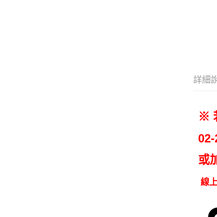
詳細
※
02-
或
線