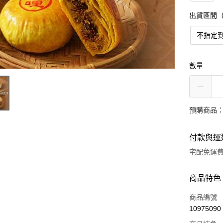
出貨區間
不指定
數量
預購商品：
付款與運
宅配免運
付款方式
商品特色
信用卡一
商品編號
10975090
信用卡分