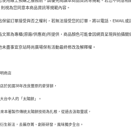
)當您使用線上預購之服務前，請優先閱讀本商品資訊等規範。
若您不同意相
，則視為您同意本商品資訊等規範內容。
)京站保留訂單接受與否之權利，若無法接受您的訂單，將以電話、EMAIL
)商品文案為專櫃(原廠/供應商)所提供，商品顏色可能會因網頁呈現與拍攝
)其他未盡事宜京站時尚廣場保有活動最終修改及解釋權。
元明商店
店於民國38年改良豐原的麥芽餅，
了大台中人的「太陽餅」。
年來本著製作傳統太陽餅技術為扎根，從過去汲取靈感，
統衍生新法，去蕪存菁、創新研發，風味獨步全台。