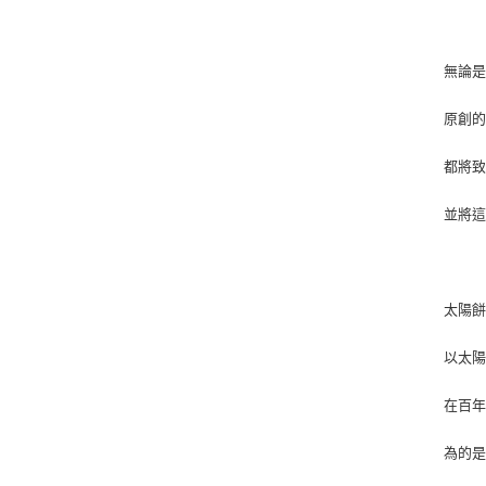
無論是
原創
都將
並將
太陽
以太
在百
為的