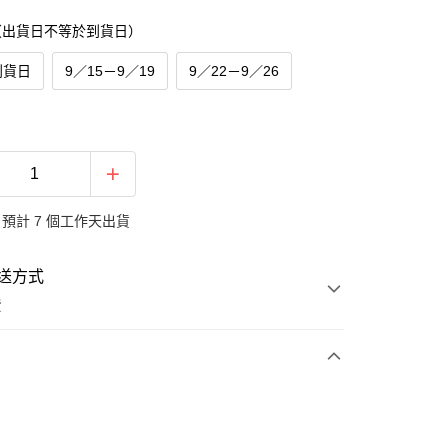
（出貨日不等於到貨日）
到貨日
9／15－9／19
9／22－9／26
預計 7 個工作天出貨
送方式
費
次付款
期付款