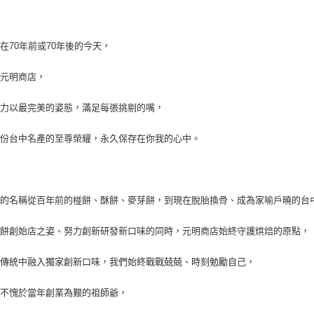
在70年前或70年後的今天，
的元明商店，
致力以最完美的姿態，滿足每張挑剔的嘴，
這份台中名產的至尊榮耀，永久保存在你我的心中。
餅的名稱從百年前的椪餅、酥餅、麥芽餅，到現在脫胎換骨、成為家喻戶曉的台
陽餅創始店之姿、努力創新研發新口味的同時，元明商店始終守護烘焙的原點，
年傳統中融入獨家創新口味，我們始終戰戰兢兢、時刻勉勵自己，
是不愧於當年創業為艱的祖師爺，