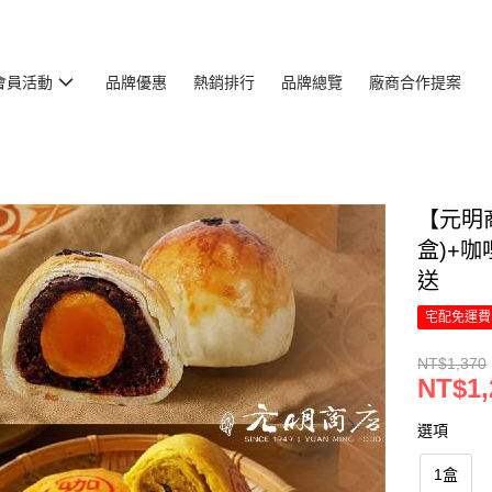
會員活動
品牌優惠
熱銷排行
品牌總覽
廠商合作提案
【元明
盒)+咖
送
宅配免運費
NT$1,370
NT$1,
選項
1盒