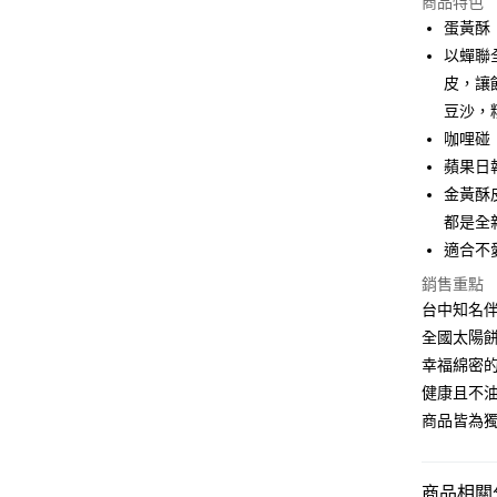
商品特色
6 期 
蛋黃酥
合作金
以蟬聯
LINE Pay
華南商
皮，讓
Apple Pay
上海商
豆沙，
國泰世
咖哩碰
街口支付
臺灣中
蘋果日
匯豐（
悠遊付
聯邦商
金黃酥
元大商
Google Pa
都是全
玉山商
適合不
台新國
全盈+PAY
銷售重點
台灣樂
大哥付你
台中知名
相關說明
全國太陽
【大哥付
幸福綿密
AFTEE先
1.本服務
健康且不
2.付款方
相關說明
流程，驗
【關於「A
商品皆為
ATM付款
完成交易
AFTEE
3.實際核
便利好安
4.訂單成
１．簡單
商品相關分
消。如遇
２．便利