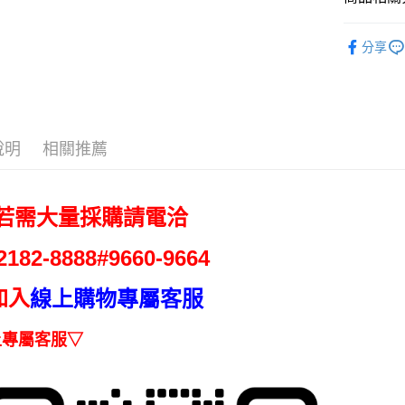
運送方式
無法說明
３．安心
【繳款方
美食小吃/
免運優惠
1.分期款
分享
【「AFT
美食小吃/
醒簡訊。
免運費
１．於結帳
2.透過簡
付」結帳
帳／街口支
２．訂單
３．收到繳
【注意事
／ATM／
1.本服務
※ 請注意
說明
相關推薦
用戶於交
絡購買商品
款買賣價
先享後付
2.基於同
※ 交易是
資料（包
是否繳費成
 若需大量採購請電洽
用，由本
付客戶支
3.完整用
2182-
8888#9660-9664
【注意事
１．透過由
加入
交易，需
線上購物專屬客服
求債權轉
２．關於
上專屬客服▽
https://aft
３．未成
「AFTE
任。