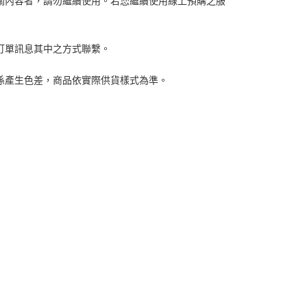
關內容者，請勿繼續使用。
若您繼續使用線上預購之服
或訂單訊息其中之方式聯繫。
關係產生色差，商品依實際供貨樣式為準。