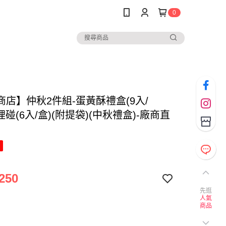
0
商店】仲秋2件組-蛋黃酥禮盒(9入/
哩碰(6入/盒)(附提袋)(中秋禮盒)-廠商直
250
先逛
人氣
商品