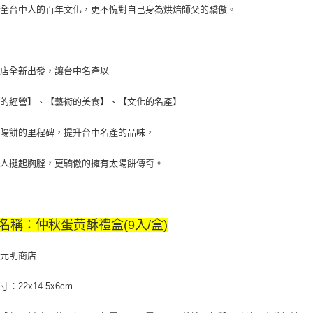
於全台中人的百年文化，更不愧對自己身為烘焙師父的驕傲。
商店全新出發，讓台中名產以
代的經營】、【藝術的美食】、【文化的名產】
太陽餅的里程碑，提升台中名產的品味，
中人挺起胸膛，更驕傲的擁有太陽餅傳奇。
名稱：仲秋蛋黃酥禮盒(9入/盒)
：元明商店
：22x14.5x6cm