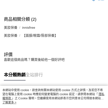
商品相關分類 (2)
美妝保養
innisfree
美妝保養
【面膜/眼霜/唇部保養】
評價
喜歡這個商品嗎？購買後給他一個好評吧
本分類熱銷
全站排行
本網站中使用 cookie，欲查詢有關本網站使用 cookie 方式之詳情，及若您不希
熱門標籤
望在電腦上使用 cookie 時應如何變更電腦的 cookie 設定，請參閱本網站「
隱私
權條款
」之 Cookie 聲明。您繼續使用本網站即表示您同意本公司得按本網站使
用條款之 Cookie 聲明使用 cookie。
了解更多 >