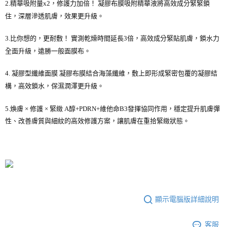
2.精華吸附量x2，修護力加倍！ 凝膠布膜吸附精華液將高效成分緊緊鎖
２．訂單成立數日內，您將收到繳費通知簡訊。
每筆NT$70，滿NT$1,000(含以上)免運費
３．收到繳費通知簡訊後14天內，點擊此簡訊中的連結，可透過四大超商／
住，深層滲透肌膚，效果更升級。
【注意事項】
ATM／網路銀行／等多元方式進行付款，方視為交易完成。
宅配
1.本服務係由「台灣大哥大股份有限公司」（以下簡稱本公司）所提供，讓
※ 請注意：結帳手續完成當下不需立刻繳費，但若您需要取消訂單，請聯絡
用戶於交易時，得透過本服務購買商品或服務，並由商店將買賣／分期付款
3.比你想的，更耐敷！ 實測乾燥時間延長3倍，高效成分緊貼肌膚，鎖水力
每筆NT$100，滿NT$1,200(含以上)免運費
購買商品的店家。未經商家同意取消之訂單仍視為有效，需透過AFTEE先享
買賣價金債權讓與本公司後，依約使用本公司帳單繳交帳款。
後付繳納相關費用。
全面升級，遠勝一般面膜布。
2.基於同意付款使用「大哥付你分期」之契約關係目的，商店將以您的個人
京站台北店客服中心(1F星巴克旁) 即日起不提供京站紙袋，取件時
※ 交易是否成功請以「AFTEE先享後付 」之結帳頁面顯示為準，若有關於
資料（包含姓名、電話或地址）提供予台灣大哥大進項蒐集、處理及利用，
是否繳費成功／繳費後需取消欲退款等相關疑問，請聯繫「AFTEE先享後付
請自備購物袋，若需購買紙袋可現場詢問
由本公司與您本人進行分期帳單所需資料之確認、核對及更正。
4. 凝膠型纖維面膜 凝膠布膜結合海藻纖維，敷上即形成緊密包覆的凝膠結
客戶支援中心」
https://netprotections.freshdesk.com/support/home
3.完整用戶服務條款，請詳閱以下連結：
https://oppay.tw/userRule
免運費
構，高效鎖水，保濕潤澤更升級。
【注意事項】
１．透過由恩沛科技股份有限公司提供之「AFTEE先享後付」服務完成之交
5.煥膚 × 修護 × 緊緻 A醇+PDRN+維他命B3發揮協同作用，穩定提升肌膚彈
易，需依本服務之必要範圍內提供個人資料，並將交易相關給付款項請求債
性、改善膚質與細紋的高效修護方案，讓肌膚在重拾緊緻狀態。
權轉讓予恩沛科技股份有限公司。
２．關於個人資料處理事宜，請瀏覽以下網址：
https://aftee.tw/terms/#terms3
３．未成年的使用者請事先徵得法定代理人或監護人之同意方可使用
「AFTEE先享後付」，若未經同意申辦者引起之損失，本公司不負相關責
任。
４．使用「AFTEE先享後付」時，將依據個別帳號之用戶狀況，依本公司即
時審查核予不同之上限額度；若仍有額度不足之情形，本公司將視審查結果
請求用戶進行身份認證。
顯示電腦版詳細說明
５．嚴禁一人註冊多個帳號或使用他人資訊註冊。若發現惡意使用之情形，
恩沛科技股份有限公司將有權停止該用戶之使用額度並採取法律行動。
客服