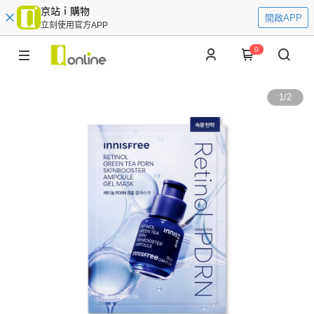
京站ｉ購物
開啟APP
立刻使用官方APP
0
1
/
2