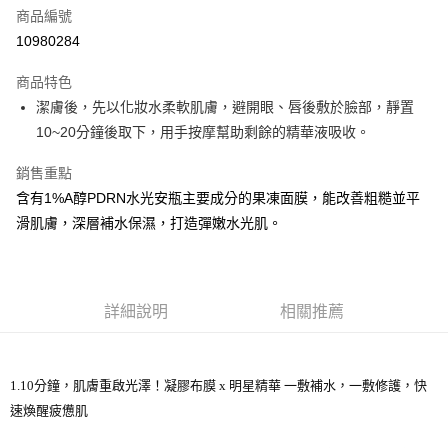
商品編號
街口支付
10980284
悠遊付
商品特色
Google Pay
潔膚後，先以化妝水柔軟肌膚，避開眼、唇後敷於臉部，靜置
全盈+PAY
10~20分鐘後取下，用手按摩幫助剩餘的精華液吸收。
大哥付你分期
銷售重點
相關說明
含有1%A醇PDRN水光安瓶主要成分的果凍面膜，能改善粗糙並平
【大哥付你分期使用說明】
滑肌膚，深層補水保濕，打造彈嫩水光肌。
AFTEE先享後付
1.本服務由台灣大哥大提供，台灣大哥大用戶可立即使用無須另外申請。
2.付款方式選擇「大哥付你分期」，訂單成立後會自動跳轉到大哥付的交易
相關說明
流程，驗證手機門號後，選擇欲分期的期數、繳款截止日，確認付款後即完
【關於「AFTEE先享後付」】
成交易。
ATM付款
AFTEE先享後付是「在收到商品之後才付款」的支付方式。 讓您購物簡單
3.實際核准額度、可分期數及費用金額請依後續交易確認頁面所載為準。
便利好安心！
詳細說明
相關推薦
4.訂單成立30分鐘內，如未前往確認交易或遇審核未通過，訂單將自動取
１．簡單：不需註冊會員、不需綁卡、不需儲值。
運送方式
消。如遇「轉專審核」未通過狀況，表示未達大哥付你分期系統評分，恕無
２．便利：只要手機號碼，簡訊認證，即可結帳。
法說明評估內容。
３．安心：先確認商品／服務後，再付款。
付款後全家取貨
【繳款方式說明】
1.10分鐘，肌膚重啟光澤！凝膠布膜 x 明星精華 一敷補水，一敷修護，快
1.分期款項不併入電信帳單，「大哥付你分期」於每月結算日後寄送繳費提
每筆NT$70，滿NT$1,000(含以上)免運費
【「AFTEE先享後付」結帳流程】
速煥醒疲憊肌
醒簡訊。
１．於結帳方式選擇「AFTEE先享後付」後，將跳轉至「AFTEE先享後付」
2.透過簡訊連結打開帳單後，可選擇「超商條碼／台灣大直營門市／銀行轉
付款後7-11取貨
結帳頁面，進行簡訊認證並確認金額後，即可完成結帳。
帳／街口支付／iPASS MONEY」等通路繳費。