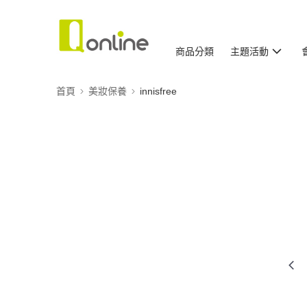
商品分類
主題活動
首頁
美妝保養
innisfree