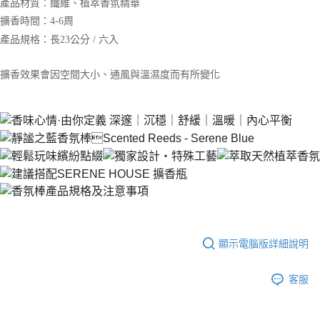
產品材質：纖維、植萃香氛精華
【注意事項】
ATM／網路銀行／等多元方式進行付款，方視為交易完成。
宅配
1.本服務係由「台灣大哥大股份有限公司」（以下簡稱本公司）所提供，讓
擴香時間：4-6周
※ 請注意：結帳手續完成當下不需立刻繳費，但若您需要取消訂單，請聯絡
用戶於交易時，得透過本服務購買商品或服務，並由商店將買賣／分期付款
每筆NT$100，滿NT$1,200(含以上)免運費
購買商品的店家。未經商家同意取消之訂單仍視為有效，需透過AFTEE先享
產品規格：長23公分 / 六入
買賣價金債權讓與本公司後，依約使用本公司帳單繳交帳款。
後付繳納相關費用。
2.基於同意付款使用「大哥付你分期」之契約關係目的，商店將以您的個人
京站台北店客服中心(1F星巴克旁) 即日起不提供京站紙袋，取件時
※ 交易是否成功請以「AFTEE先享後付 」之結帳頁面顯示為準，若有關於
資料（包含姓名、電話或地址）提供予台灣大哥大進項蒐集、處理及利用，
擴香效果會因空間大小、通風與溫濕度而有所變化
是否繳費成功／繳費後需取消欲退款等相關疑問，請聯繫「AFTEE先享後付
請自備購物袋，若需購買紙袋可現場詢問
由本公司與您本人進行分期帳單所需資料之確認、核對及更正。
客戶支援中心」
https://netprotections.freshdesk.com/support/home
3.完整用戶服務條款，請詳閱以下連結：
https://oppay.tw/userRule
免運費
【注意事項】
１．透過由恩沛科技股份有限公司提供之「AFTEE先享後付」服務完成之交
易，需依本服務之必要範圍內提供個人資料，並將交易相關給付款項請求債
權轉讓予恩沛科技股份有限公司。
２．關於個人資料處理事宜，請瀏覽以下網址：
https://aftee.tw/terms/#terms3
３．未成年的使用者請事先徵得法定代理人或監護人之同意方可使用
「AFTEE先享後付」，若未經同意申辦者引起之損失，本公司不負相關責
任。
４．使用「AFTEE先享後付」時，將依據個別帳號之用戶狀況，依本公司即
顯示電腦版詳細說明
時審查核予不同之上限額度；若仍有額度不足之情形，本公司將視審查結果
請求用戶進行身份認證。
５．嚴禁一人註冊多個帳號或使用他人資訊註冊。若發現惡意使用之情形，
客服
恩沛科技股份有限公司將有權停止該用戶之使用額度並採取法律行動。