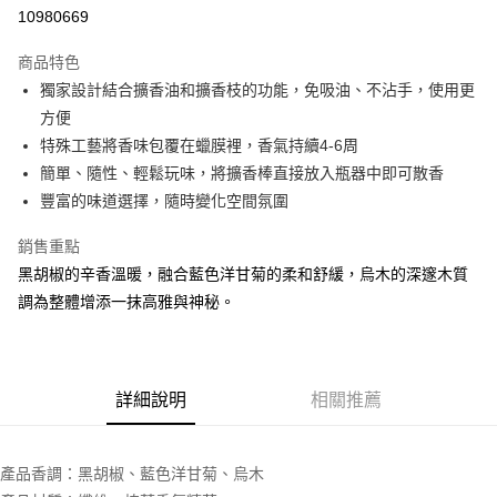
10980669
悠遊付
商品特色
Google Pay
獨家設計結合擴香油和擴香枝的功能，免吸油、不沾手，使用更
全盈+PAY
方便
特殊工藝將香味包覆在蠟膜裡，香氣持續4-6周
大哥付你分期
簡單、隨性、輕鬆玩味，將擴香棒直接放入瓶器中即可散香
相關說明
豐富的味道選擇，隨時變化空間氛圍
【大哥付你分期使用說明】
AFTEE先享後付
1.本服務由台灣大哥大提供，台灣大哥大用戶可立即使用無須另外申請。
銷售重點
2.付款方式選擇「大哥付你分期」，訂單成立後會自動跳轉到大哥付的交易
相關說明
流程，驗證手機門號後，選擇欲分期的期數、繳款截止日，確認付款後即完
黑胡椒的辛香溫暖，融合藍色洋甘菊的柔和舒緩，烏木的深邃木質
【關於「AFTEE先享後付」】
成交易。
ATM付款
AFTEE先享後付是「在收到商品之後才付款」的支付方式。 讓您購物簡單
調為整體增添一抹高雅與神秘。
3.實際核准額度、可分期數及費用金額請依後續交易確認頁面所載為準。
便利好安心！
4.訂單成立30分鐘內，如未前往確認交易或遇審核未通過，訂單將自動取
１．簡單：不需註冊會員、不需綁卡、不需儲值。
運送方式
消。如遇「轉專審核」未通過狀況，表示未達大哥付你分期系統評分，恕無
２．便利：只要手機號碼，簡訊認證，即可結帳。
法說明評估內容。
３．安心：先確認商品／服務後，再付款。
付款後全家取貨
【繳款方式說明】
詳細說明
相關推薦
1.分期款項不併入電信帳單，「大哥付你分期」於每月結算日後寄送繳費提
每筆NT$70，滿NT$1,000(含以上)免運費
【「AFTEE先享後付」結帳流程】
醒簡訊。
１．於結帳方式選擇「AFTEE先享後付」後，將跳轉至「AFTEE先享後付」
2.透過簡訊連結打開帳單後，可選擇「超商條碼／台灣大直營門市／銀行轉
付款後7-11取貨
結帳頁面，進行簡訊認證並確認金額後，即可完成結帳。
帳／街口支付／iPASS MONEY」等通路繳費。
產品香調：黑胡椒、藍色洋甘菊、烏木
２．訂單成立數日內，您將收到繳費通知簡訊。
每筆NT$70，滿NT$1,000(含以上)免運費
３．收到繳費通知簡訊後14天內，點擊此簡訊中的連結，可透過四大超商／