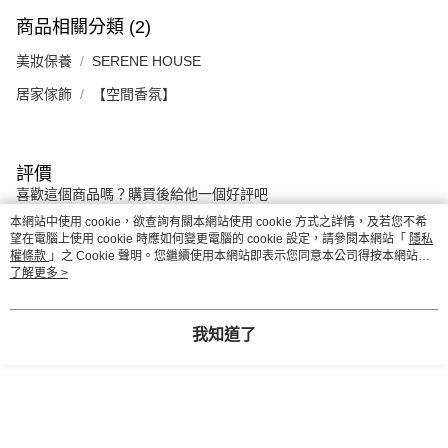
商品相關分類 (2)
美妝保養
SERENE HOUSE
居家傢飾
【空間香氛】
評價
喜歡這個商品嗎？購買後給他一個好評吧
本網站中使用 cookie，欲查詢有關本網站使用 cookie 方式之詳情，及若您不希
望在電腦上使用 cookie 時應如何變更電腦的 cookie 設定，請參閱本網站「
隱私
本分類熱銷
全站排行
權條款
」之 Cookie 聲明。您繼續使用本網站即表示您同意本公司得按本網站使
用條款之 Cookie 聲明使用 cookie。
了解更多 >
我知道了
熱門標籤