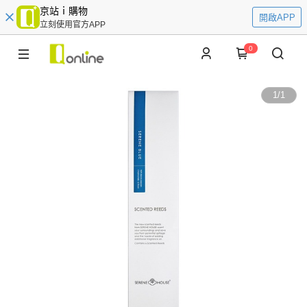
京站ｉ購物
開啟APP
立刻使用官方APP
0
1
/
1